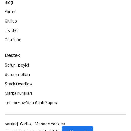
Blog
Forum
GitHub
Twitter
YouTube
Destek
Sorun izleyici
Sürüm notları
Stack Overflow
Marka kuralları
TensorFlow'dan Alıntı Yapma
m
rs
Şartlar
Gizlilik
Manage cookies
ersGradAccumDebug