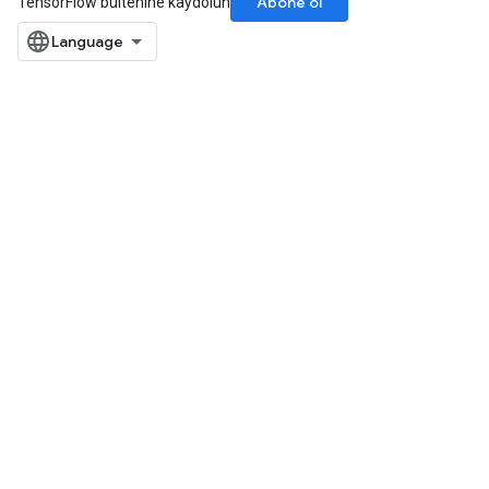
Abone ol
TensorFlow bültenine kaydolun
eters
metersGradAccumDebug
ters
metersGradAccumDebug
ropParameters
s
ersGradAccumDebug
atorParameters
imatorParametersGradAccumDebug
ghtParameters
meters
ametersGradAccumDebug
adParameters
radParametersGradAccumDebug
rameters
ParametersGradAccumDebug
eters
metersGradAccumDebug
ientDescentParameters