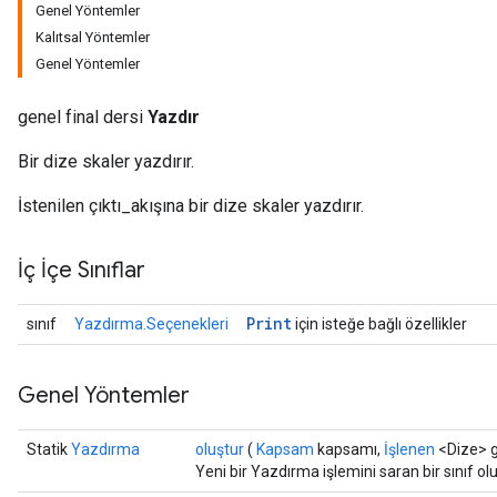
Genel Yöntemler
Kalıtsal Yöntemler
Genel Yöntemler
genel final dersi
Yazdır
Bir dize skaler yazdırır.
İstenilen çıktı_akışına bir dize skaler yazdırır.
ize
İç İçe Sınıflar
Print
sınıf
Yazdırma.Seçenekleri
için isteğe bağlı özellikler
Requantize
Genel Yöntemler
ize
AndReluAndRequantize
Statik
Yazdırma
oluştur
(
Kapsam
kapsamı,
İşlenen
<Dize> gi
u
Yeni bir Yazdırma işlemini saran bir sınıf o
uAndRequantize