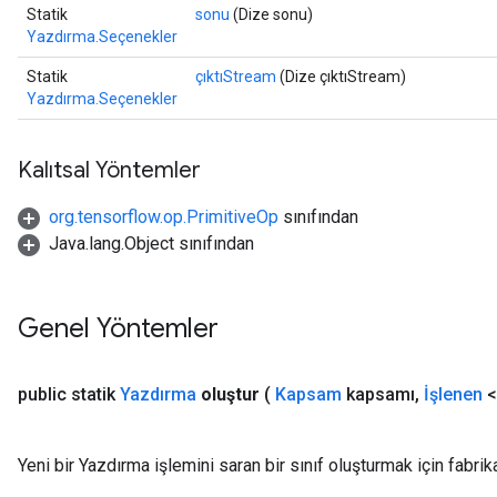
Statik
sonu
(Dize sonu)
Yazdırma.Seçenekler
AndRelu
Statik
çıktıStream
(Dize çıktıStream)
AndReluAndRequantize
Yazdırma.Seçenekler
ize
Kalıtsal Yöntemler
Requantize
org.tensorflow.op.PrimitiveOp
sınıfından
ize
Java.lang.Object sınıfından
Genel Yöntemler
public statik
Yazdırma
oluştur
(
Kapsam
kapsamı
,
İşlenen
<
Yeni bir Yazdırma işlemini saran bir sınıf oluşturmak için fabri