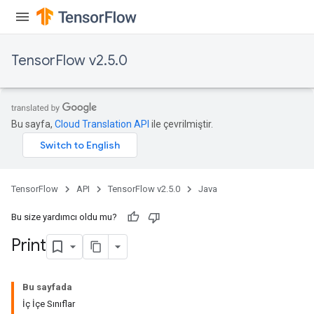
TensorFlow v2.5.0
Bu sayfa,
Cloud Translation API
ile çevrilmiştir.
TensorFlow
API
TensorFlow v2.5.0
Java
Bu size yardımcı oldu mu?
Print
Bu sayfada
İç İçe Sınıflar