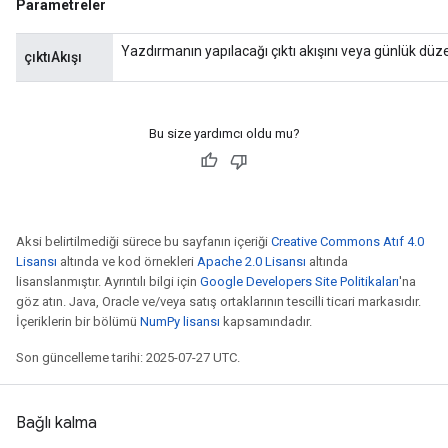
Parametreler
Yazdırmanın yapılacağı çıktı akışını veya günlük düzey
çıktıAkışı
Bu size yardımcı oldu mu?
Aksi belirtilmediği sürece bu sayfanın içeriği
Creative Commons Atıf 4.0
Lisansı
altında ve kod örnekleri
Apache 2.0 Lisansı
altında
lisanslanmıştır. Ayrıntılı bilgi için
Google Developers Site Politikaları
'na
göz atın. Java, Oracle ve/veya satış ortaklarının tescilli ticari markasıdır.
İçeriklerin bir bölümü
NumPy lisansı
kapsamındadır.
Son güncelleme tarihi: 2025-07-27 UTC.
Bağlı kalma