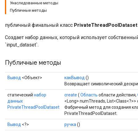
Унаследованные методы
Публичные методы
публичный финальный класс
PrivateThreadPoolDataset
Создает набор данных, который использует собственны
`input_dataset`.
ize
Публичные методы
Вывод
<Объект>
какВывод
()
Возвращает символический дескри
Requantize
статический
набор
create
(
Область
области действия,
ize
данных
<Long> numThreads, List<Class<?>> 
AndReluAndRequantize
PrivateThreadPoolDataset
Фабричный метод для создания кл
u
PrivateThreadPoolDataset.
uAndRequantize
Вывод
<?>
ручка
()