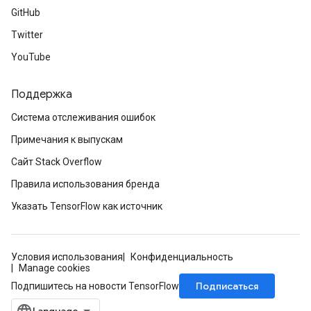
GitHub
Twitter
YouTube
Поддержка
Система отслеживания ошибок
Примечания к выпускам
Сайт Stack Overflow
Правила использования бренда
Указать TensorFlow как источник
m
rs
Условия использования
Конфиденциальность
ersGradAccumDebug
Manage cookies
eters
Подписаться
Подпишитесь на новости TensorFlow
metersGradAccumDebug