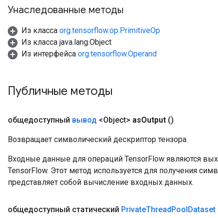
AndRelu
Унаследованные методы
AndReluAndRequantize
Из класса
org.tensorflow.op.PrimitiveOp
ize
Из класса java.lang.Object
Из интерфейса
org.tensorflow.Operand
Requantize
ize
Публичные методы
общедоступный
вывод
<Object>
as
Output
()
Возвращает символический дескриптор тензора.
Входные данные для операций TensorFlow являются вы
TensorFlow. Этот метод используется для получения сим
представляет собой вычисление входных данных.
общедоступный статический
Private
Thread
Pool
Dataset