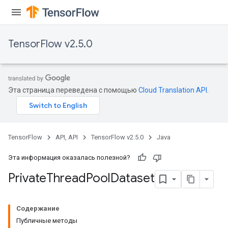
TensorFlow v2.5.0
Эта страница переведена с помощью
Cloud Translation API
.
TensorFlow
API, API
TensorFlow v2.5.0
Java
Эта информация оказалась полезной?
Private
Thread
Pool
Dataset
Содержание
Публичные методы