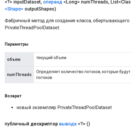
<?> input
Dataset
,
операнд
<Long> num
Threads
,
List<Cla
<Shape>
output
Shapes)
Фабричный метод для создания класса, обертывающег
PrivateThreadPoolDataset.
Параметры
текущий объем
объем
Определяет количество потоков, которые будут
numThreads
потоков.
Возврат
новый экземпляр PrivateThreadPoolDataset
публичный
дескриптор
вывода
<?>
()