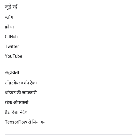
ters
जुड़े रहें
metersGradAccumDebug
ropParameters
ब्लॉग
s
फ़ोरम
ersGradAccumDebug
GitHub
atorParameters
imatorParametersGradAccumDebug
Twitter
ghtParameters
YouTube
meters
ametersGradAccumDebug
सहायता
adParameters
सॉफ़्टवेयर वर्शन ट्रैकर
radParametersGradAccumDebug
rameters
प्रॉडक्ट की जानकारी
ParametersGradAccumDebug
स्टैक ओवरफ़्लो
eters
ब्रैंड दिशानिर्देश
metersGradAccumDebug
ientDescentParameters
TensorFlow से लिया गया
dientDescentParametersGradAccumDebug