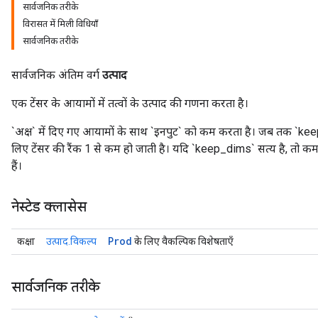
सार्वजनिक तरीके
विरासत में मिली विधियाँ
सार्वजनिक तरीके
सार्वजनिक अंतिम वर्ग
उत्पाद
एक टेंसर के आयामों में तत्वों के उत्पाद की गणना करता है।
ize
`अक्ष` में दिए गए आयामों के साथ `इनपुट` को कम करता है। जब तक `keep_dims
लिए टेंसर की रैंक 1 से कम हो जाती है। यदि `keep_dims` सत्य है, तो
हैं।
नेस्टेड क्लासेस
Requantize
ize
AndReluAndRequantize
Prod
कक्षा
उत्पाद.विकल्प
के लिए वैकल्पिक विशेषताएँ
u
uAndRequantize
सार्वजनिक तरीके