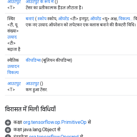
आउटपुट
आउटपुट के रूप में
()
AndRelu
<T>
टेंसर का प्रतीकात्मक हैंडल लौटाता है।
AndReluAndRequantize
स्थिर
बनाएं
(
स्कोप
स्कोप,
ऑपरेंड
<टी> इनपुट,
ऑपरेंड
<यू> अक्ष,
विकल्प...
वि
ize
<टी, यू
एक नए उत्पाद ऑपरेशन को लपेटकर एक क्लास बनाने की फ़ैक्टरी विधि।
संख्या>
उत्पाद
Requantize
<टी>
ize
बढ़ाता है
स्थैतिक
कीपडिम्स
(बूलियन कीपडिम्स)
उत्पादन
विकल्प
आउटपुट
आउटपुट
()
<T>
कम हुआ टेंसर.
विरासत में मिली विधियाँ
कक्षा
org.tensorflow.op.PrimitiveOp
से
कक्षा java.lang.Object से
इंटरफ़ेस
org.tensorflow.Operand
से