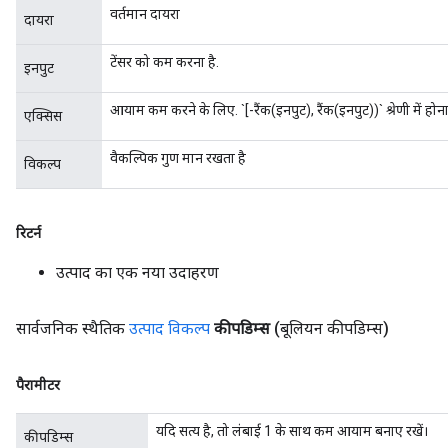
वर्तमान दायरा
दायरा
टेंसर को कम करना है.
इनपुट
आयाम कम करने के लिए. `[-रैंक(इनपुट), रैंक(इनपुट))` श्रेणी में हो
एक्सिस
वैकल्पिक गुण मान रखता है
विकल्प
रिटर्न
उत्पाद का एक नया उदाहरण
सार्वजनिक स्थैतिक
उत्पाद विकल्प
कीपडिम्स
(बूलियन कीपडिम्स)
पैरामीटर
यदि सत्य है, तो लंबाई 1 के साथ कम आयाम बनाए रखें।
कीपडिम्स