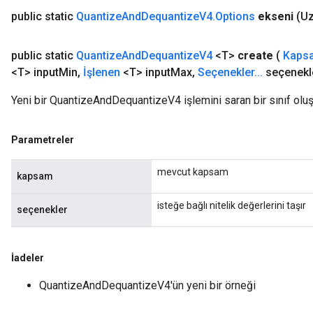
public static
Quantize
And
Dequantize
V4
.
Options
ekseni
(U
public static
Quantize
And
Dequantize
V4
<T>
create
(
Kaps
<T> input
Min
,
İşlenen
<T> input
Max
,
Seçenekler
.
.
.
seçenekl
Yeni bir QuantizeAndDequantizeV4 işlemini saran bir sınıf olu
Parametreler
mevcut kapsam
kapsam
isteğe bağlı nitelik değerlerini taşır
seçenekler
İadeler
QuantizeAndDequantizeV4'ün yeni bir örneği