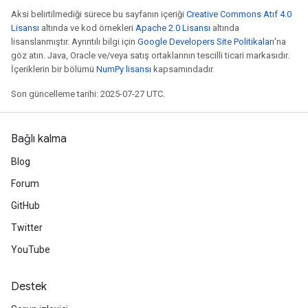
metersGradAccumDebug
Aksi belirtilmediği sürece bu sayfanın içeriği
Creative Commons Atıf 4.0
ropParameters
Lisansı
altında ve kod örnekleri
Apache 2.0 Lisansı
altında
s
lisanslanmıştır. Ayrıntılı bilgi için
Google Developers Site Politikaları
'na
ersGradAccumDebug
göz atın. Java, Oracle ve/veya satış ortaklarının tescilli ticari markasıdır.
İçeriklerin bir bölümü
NumPy lisansı
kapsamındadır.
atorParameters
imatorParametersGradAccumDebug
Son güncelleme tarihi: 2025-07-27 UTC.
ghtParameters
meters
ametersGradAccumDebug
Bağlı kalma
adParameters
Blog
radParametersGradAccumDebug
Forum
rameters
ParametersGradAccumDebug
GitHub
eters
Twitter
metersGradAccumDebug
YouTube
ientDescentParameters
dientDescentParametersGradAccumDebug
Destek