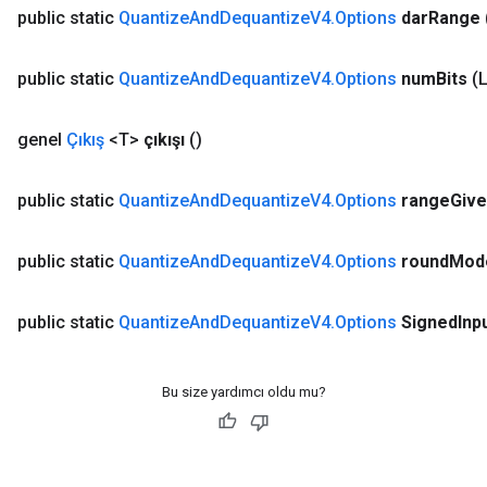
public static
Quantize
And
Dequantize
V4
.
Options
dar
Range
public static
Quantize
And
Dequantize
V4
.
Options
num
Bits
(
genel
Çıkış
<T>
çıkışı
()
public static
Quantize
And
Dequantize
V4
.
Options
range
Giv
public static
Quantize
And
Dequantize
V4
.
Options
round
Mod
m
public static
Quantize
And
Dequantize
V4
.
Options
Signed
Inp
rs
ersGradAccumDebug
Bu size yardımcı oldu mu?
eters
metersGradAccumDebug
ters