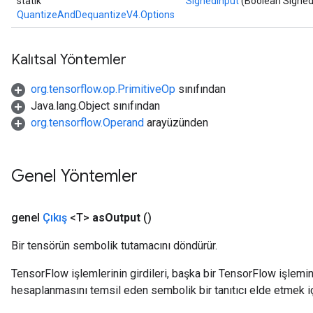
statik
SignedInput
(Boolean Signed
QuantizeAndDequantizeV4.Options
Kalıtsal Yöntemler
org.tensorflow.op.PrimitiveOp
sınıfından
Java.lang.Object sınıfından
org.tensorflow.Operand
arayüzünden
Genel Yöntemler
genel
Çıkış
<T>
as
Output
()
Bir tensörün sembolik tutamacını döndürür.
TensorFlow işlemlerinin girdileri, başka bir TensorFlow işleminin
hesaplanmasını temsil eden sembolik bir tanıtıcı elde etmek için