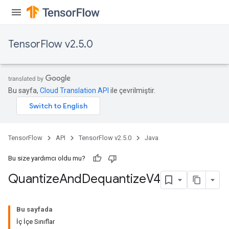
TensorFlow v2.5.0
Bu sayfa,
Cloud Translation API
ile çevrilmiştir.
TensorFlow
API
TensorFlow v2.5.0
Java
Bu size yardımcı oldu mu?
Quantize
And
Dequantize
V4
Bu sayfada
İç İçe Sınıflar