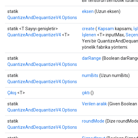
Bir tensörün sembolik tutama
AndReluAndRequantize
statik
eksen
(Uzun eksen)
ize
QuantizeAndDequantizeV4.Options
statik <T Sayıyı genişletir>
create
(
Kapsam
kapsamı,
İş
Requantize
QuantizeAndDequantizeV4
<T>
İşlenen
<T> inputMax,
Seçene
ize
Yeni bir QuantizeAndDequanti
yönelik fabrika yöntemi.
statik
darRange
(Boolean darRang
QuantizeAndDequantizeV4.Options
statik
numBits
(Uzun numBits)
QuantizeAndDequantizeV4.Options
Çıkış
<T>
çıktı
()
statik
Verilen aralık
(Given Boolean a
QuantizeAndDequantizeV4.Options
statik
roundMode
(Dize roundMod
QuantizeAndDequantizeV4.Options