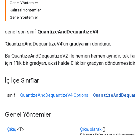
Genel Yöntemler
Kalıtsal Yöntemler
Genel Yöntemler
genel son sınıf
QuantizeAndDequantizeV4
ize
'QuantizeAndDequantizeV4'ün gradyanını döndürür.
Bu QuantizeAndDequantizeV2 ile hemen hemen aynıdır; tek farkı,
için 1'lik bir gradyan, aksi halde 0'lık bir gradyan döndürmesidir
İç İçe Sınıflar
Requantize
ize
AndReluAndRequantize
Quantize
And
Dequa
sınıf
QuantizeAndDequantizeV4.Options
u
uAndRequantize
Genel Yöntemler
Çıkış
<T>
Çıkış olarak
()
AndRelu