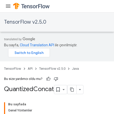
TensorFlow v2.5.0
Bu sayfa,
Cloud Translation API
ile çevrilmiştir.
TensorFlow
API
TensorFlow v2.5.0
Java
Bu size yardımcı oldu mu?
Quantized
Concat
Bu sayfada
Genel Yöntemler