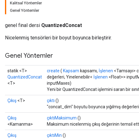
Kalıtsal Yöntemler
Genel Yöntemler
ize
genel final dersi
QuantizedConcat
Nicelenmiş tensörleri bir boyut boyunca birleştirir.
Genel Yöntemler
Requantize
ize
statik <T>
create
(
Kapsam
kapsamı,
İşlenen
<Tamsayı> co
AndReluAndRequantize
QuantizedConcat
değerleri, Yinelenebilir<
İşlenen
<Float>> inputM
u
<T>
inputMaxes)
uAndRequantize
Yeni bir QuantizedConcat işlemini saran bir sın
Çıkış
<T>
çıktı
()
"concat_dim" boyutu boyunca yığılmış değerlerin
AndRelu
Çıkış
çıktıMaksimum
()
AndReluAndRequantize
<Kamanma>
Maksimum nicelenmiş çıkış değerinin temsil ett
ize
Çıkış
çıktıMin
()