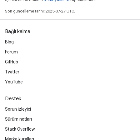
Son güncelleme tarihi: 2025-07-27 UTC.
Bağlı kalma
Blog
Forum
GitHub
m
Twitter
YouTube
rs
ersGradAccumDebug
eters
Destek
metersGradAccumDebug
Sorun izleyici
ters
Sürüm notları
metersGradAccumDebug
ropParameters
Stack Overflow
s
Marka kuralları