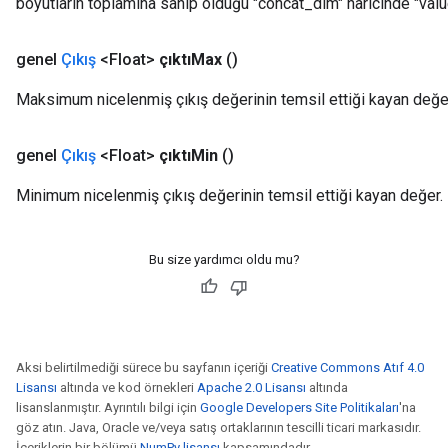
boyutların toplamına sahip olduğu "concat_dim" haricinde "value
genel
Çıkış
<Float>
çıktıMax
()
Maksimum nicelenmiş çıkış değerinin temsil ettiği kayan değe
genel
Çıkış
<Float>
çıktıMin
()
Minimum nicelenmiş çıkış değerinin temsil ettiği kayan değer.
Bu size yardımcı oldu mu?
Aksi belirtilmediği sürece bu sayfanın içeriği
Creative Commons Atıf 4.0
Lisansı
altında ve kod örnekleri
Apache 2.0 Lisansı
altında
lisanslanmıştır. Ayrıntılı bilgi için
Google Developers Site Politikaları
'na
göz atın. Java, Oracle ve/veya satış ortaklarının tescilli ticari markasıdır.
İçeriklerin bir bölümü
NumPy lisansı
kapsamındadır.