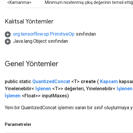
<Kamanma>
Minimum nicelenmiş çıkış değerinin temsil ettiğ
Requantize
ize
Kalıtsal Yöntemler
org.tensorflow.op.PrimitiveOp
sınıfından
Java.lang.Object sınıfından
Genel Yöntemler
public static
Quantized
Concat
<T>
create
(
Kapsam
kapsa
Yinelenebilir<
İşlenen
<T>> değerleri
,
Yinelenebilir<
İşlenen
İşlenen
<Float>> input
Maxes)
Yeni bir QuantizedConcat işlemini saran bir sınıf oluşturmaya y
Parametreler