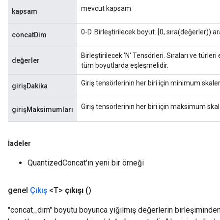
mevcut kapsam
kapsam
0-D. Birleştirilecek boyut. [0, sıra(değerler)) ar
concatDim
Birleştirilecek 'N' Tensörleri. Sıraları ve türle
değerler
tüm boyutlarda eşleşmelidir.
Giriş tensörlerinin her biri için minimum skale
girişDakika
Giriş tensörlerinin her biri için maksimum skal
girişMaksimumları
İadeler
QuantizedConcat'ın yeni bir örneği
genel
Çıkış
<T>
çıkışı
()
"concat_dim" boyutu boyunca yığılmış değerlerin birleşiminden 