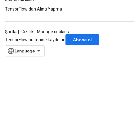
ersGradAccumDebug
TensorFlow'dan Alıntı Yapma
atorParameters
imatorParametersGradAccumDebug
ghtParameters
Şartlar
Gizlilik
Manage cookies
meters
Abone ol
ametersGradAccumDebug
TensorFlow bültenine kaydolun
adParameters
radParametersGradAccumDebug
rameters
ParametersGradAccumDebug
eters
metersGradAccumDebug
ientDescentParameters
dientDescentParametersGradAccumDebug