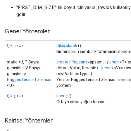
"FIRST_DIM_SIZE": ilk boyut için value_rowids kullanı
gelir.
Genel Yöntemler
Çıkış
<U>
Çıkış olarak
()
Bir tensörün sembolik tutamacını döndür
static <U, T Sayıyı
create
(
Kapsam
kapsamı,
İşlenen
<T> şe
genişletir, V Sayıyı
defaultValue, Iterable<
İşlenen
<V>> rowP
genişletir>
rowPartitionTypes)
RaggedTensorToTensor
Yeni bir RaggedTensorToTensor işlemini s
<U>
yöntemi.
Çıkış
<U>
sonuç
()
Ortaya çıkan yoğun tensör.
Kalıtsal Yöntemler