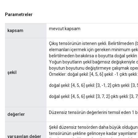
ersGradAccumDebug
eters
Parametreler
metersGradAccumDebug
ters
mevcut kapsam
kapsam
metersGradAccumDebug
ropParameters
Çıkış tensörünün istenen şekli. Belirtilmeden (
s
elemanları içermek için gereken minimum şekil (
belirtilmeden bırakılırsa o boyutta doğal şeklin 
ersGradAccumDebug
Yoğun boyutların şekil bağımsız değişkeniyle 
atorParameters
boyutun boyutunu değiştirmeye çalışmak oper
imatorParametersGradAccumDebug
şekil
Örnekler: doğal şekil: [4, 5, 6] şekil: -1 çıktı şekli: 
ghtParameters
doğal şekil: [4, 5, 6] şekil: [3, -1, 2] çıktı şekli: [3, 
meters
ametersGradAccumDebug
doğal şekil: [4, 5, 6] şekil: [3, 7, 2] çıktı şekli: [3, 7
adParameters
radParametersGradAccumDebug
Düzensiz tensörün değerlerini temsil eden 1 bo
değerler
rameters
ParametersGradAccumDebug
Şekil düzensiz tensörden daha büyük olduğund
eters
tensörünün şekline gelinceye kadar yayınlanır
varsayılan değer
metersGradAccumDebug