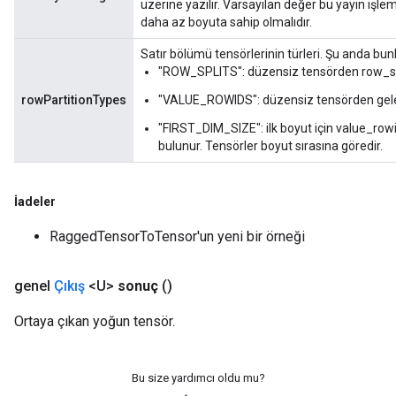
üzerine yazılır. Varsayılan değer bu yayın işl
ientDescentParameters
daha az boyuta sahip olmalıdır.
dientDescentParametersGradAccumDebug
Satır bölümü tensörlerinin türleri. Şu anda bunla
"ROW_SPLITS": düzensiz tensörden row_sp
rowPartitionTypes
"VALUE_ROWIDS": düzensiz tensörden gele
"FIRST_DIM_SIZE": ilk boyut için value_row
bulunur. Tensörler boyut sırasına göredir.
İadeler
RaggedTensorToTensor'un yeni bir örneği
genel
Çıkış
<U>
sonuç
()
Ortaya çıkan yoğun tensör.
Bu size yardımcı oldu mu?