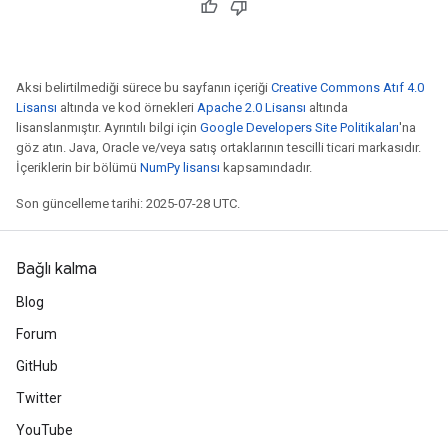
Aksi belirtilmediği sürece bu sayfanın içeriği
Creative Commons Atıf 4.0
Lisansı
altında ve kod örnekleri
Apache 2.0 Lisansı
altında
lisanslanmıştır. Ayrıntılı bilgi için
Google Developers Site Politikaları
'na
göz atın. Java, Oracle ve/veya satış ortaklarının tescilli ticari markasıdır.
İçeriklerin bir bölümü
NumPy lisansı
kapsamındadır.
Son güncelleme tarihi: 2025-07-28 UTC.
Bağlı kalma
Blog
Forum
GitHub
Twitter
YouTube