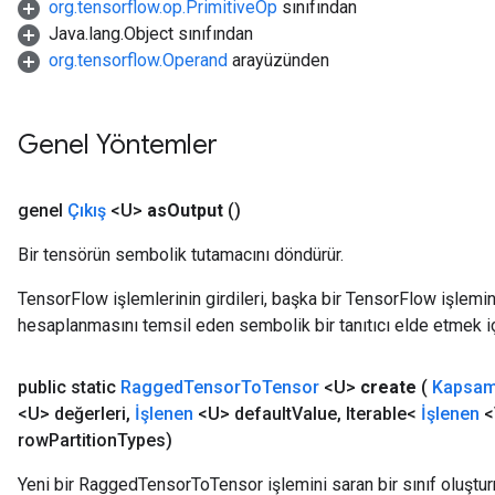
org.tensorflow.op.PrimitiveOp
sınıfından
Java.lang.Object sınıfından
org.tensorflow.Operand
arayüzünden
Genel Yöntemler
genel
Çıkış
<U>
as
Output
()
Bir tensörün sembolik tutamacını döndürür.
TensorFlow işlemlerinin girdileri, başka bir TensorFlow işleminin
hesaplanmasını temsil eden sembolik bir tanıtıcı elde etmek için
public static
Ragged
Tensor
To
Tensor
<U>
create
(
Kapsa
<U> değerleri
,
İşlenen
<U> default
Value
,
Iterable<
İşlenen
<
m
row
Partition
Types)
Yeni bir RaggedTensorToTensor işlemini saran bir sınıf oluştu
rs