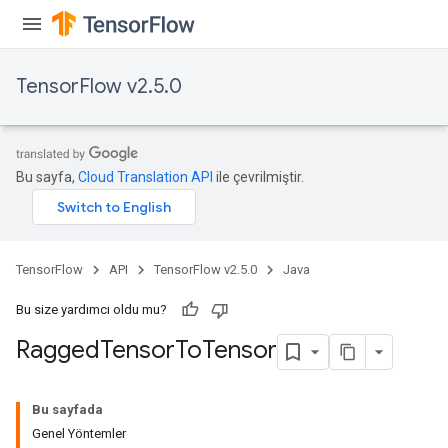
uAndRequantize
TensorFlow v2.5.0
AndRelu
AndReluAndRequantize
ize
Bu sayfa,
Cloud Translation API
ile çevrilmiştir.
Requantize
ize
TensorFlow
API
TensorFlow v2.5.0
Java
Bu size yardımcı oldu mu?
Ragged
Tensor
To
Tensor
Bu sayfada
Genel Yöntemler