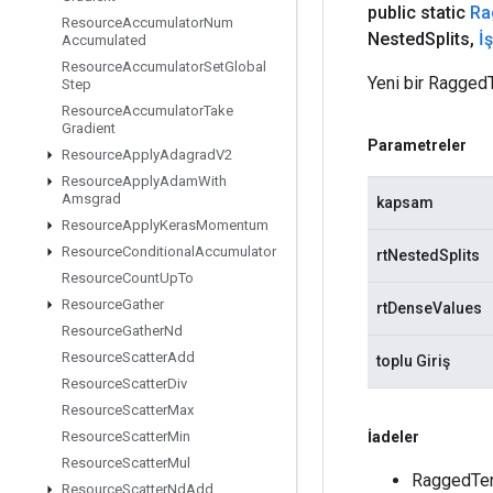
public static
Ra
Resource
Accumulator
Num
Nested
Splits
,
İ
Accumulated
Resource
Accumulator
Set
Global
Yeni bir RaggedT
Step
Resource
Accumulator
Take
Gradient
Parametreler
Resource
Apply
Adagrad
V2
Resource
Apply
Adam
With
Amsgrad
kapsam
Resource
Apply
Keras
Momentum
Resource
Conditional
Accumulator
rtNestedSplits
Resource
Count
Up
To
Resource
Gather
rtDenseValues
Resource
Gather
Nd
Resource
Scatter
Add
toplu Giriş
Resource
Scatter
Div
Resource
Scatter
Max
İadeler
Resource
Scatter
Min
Resource
Scatter
Mul
RaggedTens
Resource
Scatter
Nd
Add