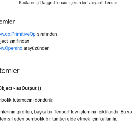
Kodlanmış 'RaggedTensor' içeren bir 'varyant' Tensör.
temler
ow.op.PrimitiveOp
sınıfından
ject sınıfından
low.Operand
arayüzünden
temler
bject>
as
Output
()
bolik tutamacını döndürür.
erinin girdileri, başka bir TensorFlow işleminin çıktılarıdır. Bu yö
emsil eden sembolik bir tanıtıcı elde etmek için kullanılır.