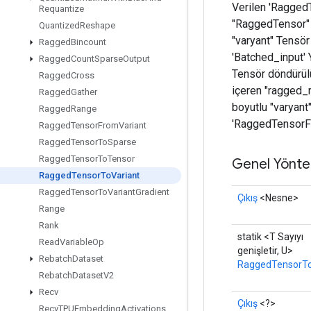
Verilen 'RaggedT
Requantize
"RaggedTensor" g
Quantized
Reshape
"varyant" Tensör 
Ragged
Bincount
'Batched_input' Y
Ragged
Count
Sparse
Output
Tensör döndürülü
Ragged
Cross
içeren "ragged_r
Ragged
Gather
boyutlu "varyant"
Ragged
Range
'RaggedTensorFr
Ragged
Tensor
From
Variant
Ragged
Tensor
To
Sparse
Ragged
Tensor
To
Tensor
Genel Yönte
Ragged
Tensor
To
Variant
Ragged
Tensor
To
Variant
Gradient
Çıkış
<Nesne>
Range
Rank
statik <T Sayıyı
Read
Variable
Op
genişletir, U>
Rebatch
Dataset
RaggedTensorTo
Rebatch
Dataset
V2
Recv
Çıkış
<?>
Recv
TPUEmbedding
Activations