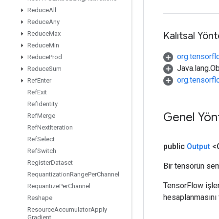
Reduce
All
Reduce
Any
Kalıtsal Yön
Reduce
Max
Reduce
Min
org.tensorfl
Reduce
Prod
Java.lang.Ob
Reduce
Sum
org.tensorf
Ref
Enter
Ref
Exit
Ref
Identity
Genel Yön
Ref
Merge
Ref
Next
Iteration
Ref
Select
public
Output
<O
Ref
Switch
Register
Dataset
Bir tensörün sem
Requantization
Range
Per
Channel
TensorFlow işleml
Requantize
Per
Channel
hesaplanmasını t
Reshape
Resource
Accumulator
Apply
Gradient