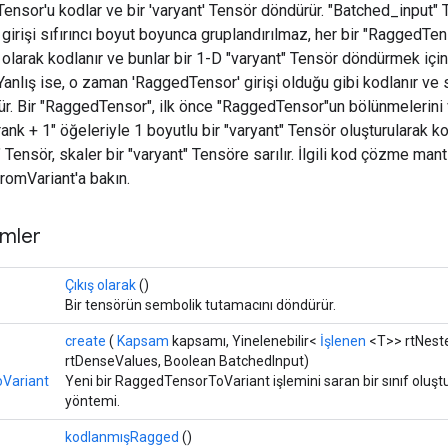
ensor'u kodlar ve bir 'varyant' Tensör döndürür. "Batched_input" T
irişi sıfırıncı boyut boyunca gruplandırılmaz, her bir "RaggedTens
olarak kodlanır ve bunlar bir 1-D "varyant" Tensör döndürmek için i
anlış ise, o zaman 'RaggedTensor' girişi olduğu gibi kodlanır ve sk
r. Bir "RaggedTensor", ilk önce "RaggedTensor"un bölünmelerini 
ank + 1" öğeleriyle 1 boyutlu bir "varyant" Tensör oluşturularak k
 Tensör, skaler bir "varyant" Tensöre sarılır. İlgili kod çözme mantı
omVariant'a bakın.
mler
Çıkış olarak
()
Bir tensörün sembolik tutamacını döndürür.
create
(
Kapsam
kapsamı, Yinelenebilir<
İşlenen
<T>> rtNeste
rtDenseValues, Boolean BatchedInput)
Variant
Yeni bir RaggedTensorToVariant işlemini saran bir sınıf oluş
yöntemi.
kodlanmışRagged
()