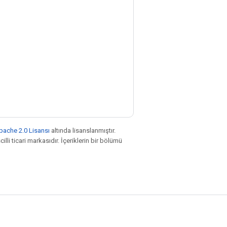
pache 2.0 Lisansı
altında lisanslanmıştır.
illi ticari markasıdır. İçeriklerin bir bölümü