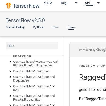
Yükle
Bilgi
API
QuantizedConv2DWithBiasAndRelu
QuantizedConv2DWithBiasAndReluAndRequantize
QuantizedConv2DWithBiasAndRequantize
TensorFlow v2.5.0
QuantizedConv2DWithBiasSignedSumAndReluAndRequantize
QuantizedConv2DWithBiasSumAndRelu
Genel bakış
Python
C++
Java
QuantizedConv2DWithBiasSumAndReluAndRequantize
Quantized
Depthwise
Conv2D
Quantized
Depthwise
Conv2DWith
Bias
Quantized
Depthwise
Conv2DWith
Bias
And
Relu
Quantized
Depthwise
Conv2DWith
Bias
And
Relu
And
Requantize
TensorFlow
API
Quantized
Mat
Mul
With
Bias
Ragged
Quantized
Mat
Mul
With
Bias
And
Dequantize
Quantized
Mat
Mul
With
Bias
And
genel final ders
Relu
Quantized
Mat
Mul
With
Bias
And
Bir "RaggedTenso
Relu
And
Requantize
Quantized
Mat
Mul
With
Bias
And