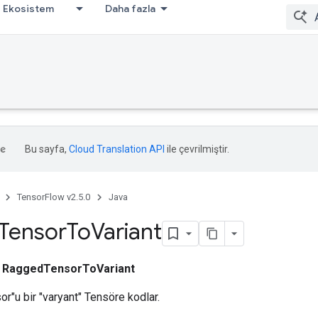
Ekosistem
Daha fazla
Bu sayfa,
Cloud Translation API
ile çevrilmiştir.
TensorFlow v2.5.0
Java
Tensor
To
Variant
i
RaggedTensorToVariant
r"u bir "varyant" Tensöre kodlar.