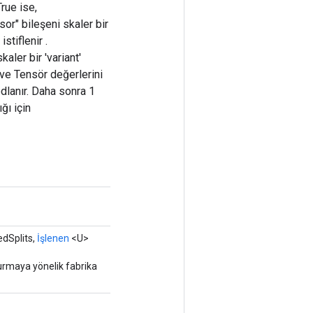
rue ise,
or" bileşeni skaler bir
stiflenir .
aler bir 'variant'
ve Tensör değerlerini
odlanır. Daha sonra 1
ğı için
dSplits,
İşlenen
<U>
turmaya yönelik fabrika