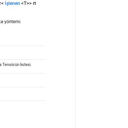
ir<
İşlenen
<T>> rt
ka yöntemi.
 Tensörün listesi.