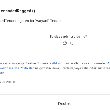
encoded
Ragged
()
dTensor' içeren bir 'varyant' Tensör.
Bu size yardımcı oldu mu?
bu sayfanın içeriği
Creative Commons Atıf 4.0 Lisansı
altında ve kod örnekleri
A
elopers Site Politikaları
'na göz atın. Java, Oracle ve/veya satış ortaklarının tesc
ır.
5-07-28 UTC.
Destek