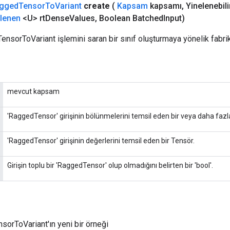
gged
Tensor
To
Variant
create
(
Kapsam
kapsamı
,
Yinelenebil
şlenen
<U> rt
Dense
Values
,
Boolean Batched
Input)
ensorToVariant işlemini saran bir sınıf oluşturmaya yönelik fabri
mevcut kapsam
'RaggedTensor' girişinin bölünmelerini temsil eden bir veya daha fazla
'RaggedTensor' girişinin değerlerini temsil eden bir Tensör.
Girişin toplu bir 'RaggedTensor' olup olmadığını belirten bir 'bool'.
orToVariant'ın yeni bir örneği