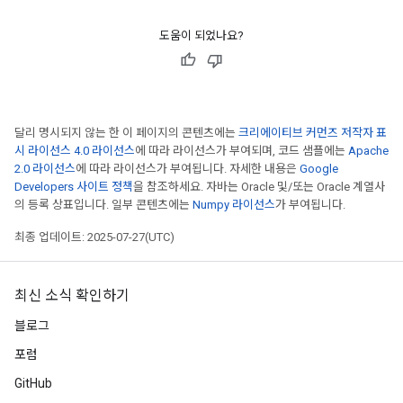
imatorParametersGradAccumDebug
ghtParameters
도움이 되었나요?
meters
ametersGradAccumDebug
adParameters
radParametersGradAccumDebug
달리 명시되지 않는 한 이 페이지의 콘텐츠에는
크리에이티브 커먼즈 저작자 표
rameters
시 라이선스 4.0 라이선스
에 따라 라이선스가 부여되며, 코드 샘플에는
Apache
ParametersGradAccumDebug
2.0 라이선스
에 따라 라이선스가 부여됩니다. 자세한 내용은
Google
eters
Developers 사이트 정책
을 참조하세요. 자바는 Oracle 및/또는 Oracle 계열사
의 등록 상표입니다. 일부 콘텐츠에는
Numpy 라이선스
가 부여됩니다.
metersGradAccumDebug
ientDescentParameters
최종 업데이트: 2025-07-27(UTC)
dientDescentParametersGradAccumDebug
최신 소식 확인하기
블로그
포럼
GitHub