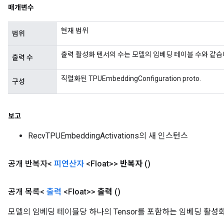
매개변수
현재 범위
범위
출력 활성화 텐서의 수는 모델의 임베딩 테이블 수와 같습
출력 수
직렬화된 TPUEmbeddingConfiguration proto.
구성
m
rs
보고
ersGradAccumDebug
RecvTPUEmbeddingActivations의 새 인스턴스
eters
metersGradAccumDebug
ters
공개 반복자<
피연산자
<Float>>
반복자
()
metersGradAccumDebug
ropParameters
공개 목록<
출력
<Float>>
출력
()
s
ersGradAccumDebug
모델의 임베딩 테이블당 하나의 Tensor를 포함하는 임베딩 활성화의 
atorParameters