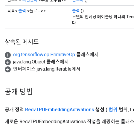
반복자<
피연산자
<부동 소수점>>
반복자
()
목록<
출력
<플로트>>
출력
()
모델의 임베딩 테이블당 하나의 Tens
다.
상속된 메서드
org.tensorflow.op.PrimitiveOp
클래스에서
java.lang.Object 클래스에서
인터페이스 java.lang.Iterable에서
공개 방법
공개 정적
Recv
TPUEmbedding
Activations
생성
(
범위
범위
,
L
새로운 RecvTPUEmbeddingActivations 작업을 래핑하는