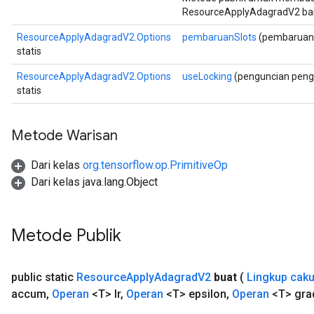
ResourceApplyAdagradV2 ba
ResourceApplyAdagradV2.Options
pembaruanSlots
(pembaruan 
m
statis
rs
ResourceApplyAdagradV2.Options
useLocking
(penguncian peng
ersGradAccumDebug
statis
eters
metersGradAccumDebug
Metode Warisan
ters
metersGradAccumDebug
Dari kelas
org.tensorflow.op.PrimitiveOp
ropParameters
Dari kelas java.lang.Object
s
ersGradAccumDebug
atorParameters
Metode Publik
imatorParametersGradAccumDebug
ghtParameters
meters
public static
Resource
Apply
Adagrad
V2
buat
(
Lingkup cak
ametersGradAccumDebug
accum
,
Operan
<T> lr
,
Operan
<T> epsilon
,
Operan
<T> gra
adParameters