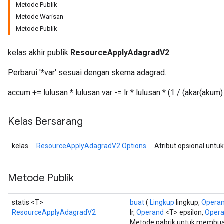
Metode Publik
Metode Warisan
Metode Publik
kelas akhir publik
ResourceApplyAdagradV2
Perbarui '*var' sesuai dengan skema adagrad.
accum += lulusan * lulusan var -= lr * lulusan * (1 / (akar(akum)
Kelas Bersarang
kelas
ResourceApplyAdagradV2.Options
Atribut opsional untu
Metode Publik
statis <T>
buat
(
Lingkup
lingkup,
Opera
ResourceApplyAdagradV2
lr,
Operand
<T> epsilon,
Oper
Metode pabrik untuk membua