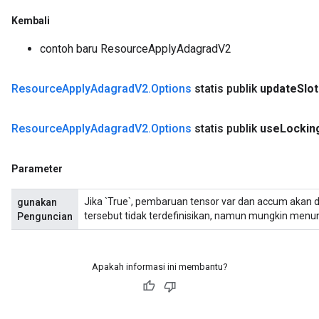
Kembali
contoh baru ResourceApplyAdagradV2
Resource
Apply
Adagrad
V2
.
Options
statis publik
update
Slo
Resource
Apply
Adagrad
V2
.
Options
statis publik
use
Lockin
Parameter
Jika `True`, pembaruan tensor var dan accum akan dili
gunakan
tersebut tidak terdefinisikan, namun mungkin menun
Penguncian
Apakah informasi ini membantu?