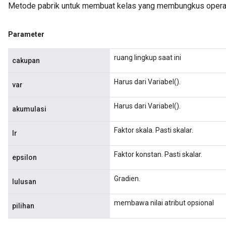
Metode pabrik untuk membuat kelas yang membungkus opera
radParametersGradAccumDebug
rameters
ParametersGradAccumDebug
Parameter
eters
metersGradAccumDebug
ruang lingkup saat ini
cakupan
ientDescentParameters
dientDescentParametersGradAccumDebug
Harus dari Variabel().
var
Harus dari Variabel().
akumulasi
Faktor skala. Pasti skalar.
lr
Faktor konstan. Pasti skalar.
epsilon
Gradien.
lulusan
membawa nilai atribut opsional
pilihan