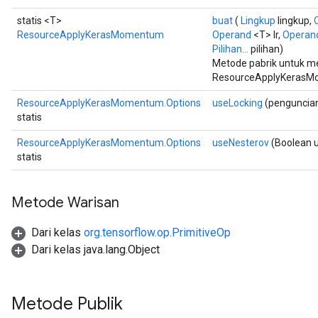
m
statis <T>
buat
(
Lingkup
lingkup,
ResourceApplyKerasMomentum
Operand
<T> lr,
Operan
rs
Pilihan...
pilihan)
ersGradAccumDebug
Metode pabrik untuk 
eters
ResourceApplyKerasM
metersGradAccumDebug
ResourceApplyKerasMomentum.Options
useLocking
(penguncia
ters
statis
metersGradAccumDebug
ropParameters
ResourceApplyKerasMomentum.Options
useNesterov
(Boolean 
statis
s
ersGradAccumDebug
atorParameters
Metode Warisan
imatorParametersGradAccumDebug
ghtParameters
Dari kelas
org.tensorflow.op.PrimitiveOp
meters
Dari kelas java.lang.Object
ametersGradAccumDebug
adParameters
radParametersGradAccumDebug
Metode Publik
rameters