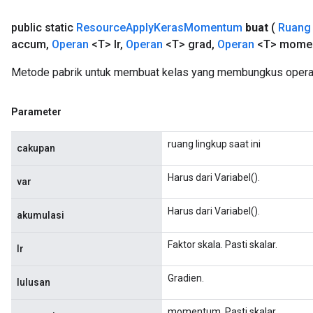
ParametersGradAccumDebug
public static
Resource
Apply
Keras
Momentum
buat
(
Ruang 
eters
accum
,
Operan
<T> lr
,
Operan
<T> grad
,
Operan
<T> mome
metersGradAccumDebug
ientDescentParameters
Metode pabrik untuk membuat kelas yang membungkus oper
dientDescentParametersGradAccumDebug
Parameter
ruang lingkup saat ini
cakupan
Harus dari Variabel().
var
Harus dari Variabel().
akumulasi
Faktor skala. Pasti skalar.
lr
Gradien.
lulusan
momentum. Pasti skalar.