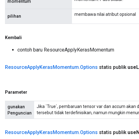
momentum
membawa nilai atribut opsional
pilihan
Kembali
contoh baru ResourceApplyKerasMomentum
Resource
Apply
Keras
Momentum
.
Options
statis publik
use
L
Parameter
Jika `True`, pembaruan tensor var dan accum akan dili
gunakan
tersebut tidak terdefinisikan, namun mungkin menun
Penguncian
Resource
Apply
Keras
Momentum
.
Options
statis publik
use
N