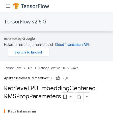
TensorFlow v2.5.0
Halaman ini diterjemahkan oleh
Cloud Translation API
.
m
TensorFlow
API
TensorFlow v2.5.0
Java
rs
ersGradAccumDebug
Apakah informasi ini membantu?
eters
Retrieve
TPUEmbedding
Centered
metersGradAccumDebug
RMSProp
Parameters
ters
metersGradAccumDebug
ropParameters
Pada halaman ini