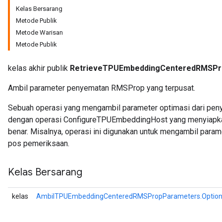
Kelas Bersarang
Metode Publik
s
Metode Warisan
ersGradAccumDebug
Metode Publik
atorParameters
imatorParametersGradAccumDebug
kelas akhir publik
RetrieveTPUEmbeddingCenteredRMSPr
ghtParameters
meters
Ambil parameter penyematan RMSProp yang terpusat.
ametersGradAccumDebug
adParameters
Sebuah operasi yang mengambil parameter optimasi dari peny
radParametersGradAccumDebug
dengan operasi ConfigureTPUEmbeddingHost yang menyiapkan
rameters
benar. Misalnya, operasi ini digunakan untuk mengambil par
ParametersGradAccumDebug
pos pemeriksaan.
eters
metersGradAccumDebug
Kelas Bersarang
ientDescentParameters
dientDescentParametersGradAccumDebug
kelas
AmbilTPUEmbeddingCenteredRMSPropParameters.Optio