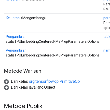
Para
RMS
Keluaran
<Mengambang>
par
Para
opt
Pengambilan
tabl
statisTPUEmbeddingCenteredRMSPropParameters.Options
Pengambilan
nam
statisTPUEmbeddingCenteredRMSPropParameters.Options
Metode Warisan
Dari kelas
org.tensorflow.op.PrimitiveOp
Dari kelas java.lang.Object
Metode Publik