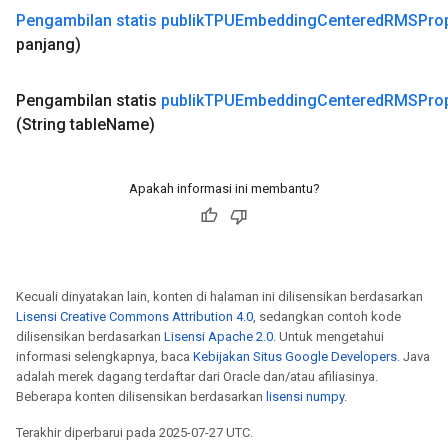
Pengambilan statis publik
TPUEmbedding
Centered
RMSPro
panjang)
Pengambilan statis
publik
TPUEmbedding
Centered
RMSPro
(String table
Name)
Apakah informasi ini membantu?
Kecuali dinyatakan lain, konten di halaman ini dilisensikan berdasarkan
Lisensi Creative Commons Attribution 4.0
, sedangkan contoh kode
dilisensikan berdasarkan
Lisensi Apache 2.0
. Untuk mengetahui
informasi selengkapnya, baca
Kebijakan Situs Google Developers
. Java
adalah merek dagang terdaftar dari Oracle dan/atau afiliasinya.
Beberapa konten dilisensikan berdasarkan
lisensi numpy
.
Terakhir diperbarui pada 2025-07-27 UTC.