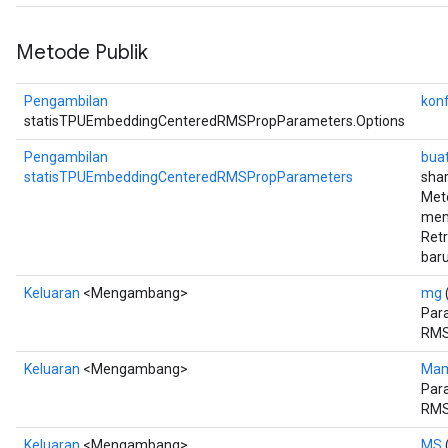
Metode Publik
Pengambilan
konf
statisTPUEmbeddingCenteredRMSPropParameters.Options
Pengambilan
bua
statisTPUEmbeddingCenteredRMSPropParameters
shar
Met
mem
Ret
baru
Keluaran
<Mengambang>
mg
Para
RMS
Keluaran
<Mengambang>
Ma
Par
RMS
Keluaran
<Mengambang>
MS