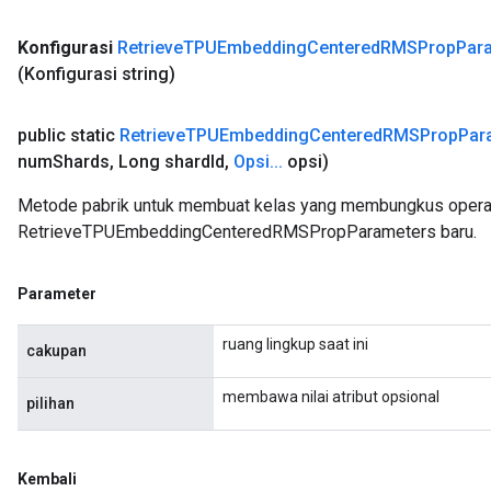
Konfigurasi
Retrieve
TPUEmbedding
Centered
RMSProp
Par
(Konfigurasi string)
public static
Retrieve
TPUEmbedding
Centered
RMSProp
Par
num
Shards
,
Long shard
Id
,
Opsi
.
.
.
opsi)
Metode pabrik untuk membuat kelas yang membungkus opera
RetrieveTPUEmbeddingCenteredRMSPropParameters baru.
Parameter
ruang lingkup saat ini
cakupan
membawa nilai atribut opsional
pilihan
Kembali