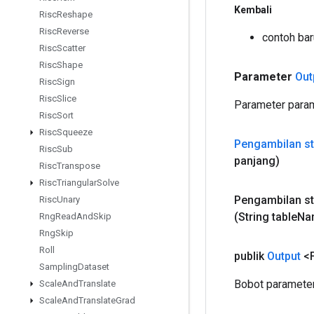
Kembali
Risc
Reshape
Risc
Reverse
contoh ba
Risc
Scatter
Risc
Shape
Parameter
Out
Risc
Sign
Risc
Slice
Parameter param
Risc
Sort
Risc
Squeeze
Pengambilan sta
Risc
Sub
panjang)
Risc
Transpose
Risc
Triangular
Solve
Pengambilan st
Risc
Unary
(String table
Na
Rng
Read
And
Skip
Rng
Skip
Roll
publik
Output
<F
Sampling
Dataset
Bobot parameter
Scale
And
Translate
Scale
And
Translate
Grad