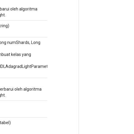
arui oleh algoritma
ht.
tring)
ong numShards, Long
buat kelas yang
DLAdagradLightParameters
rbarui oleh algoritma
ht.
tabel)