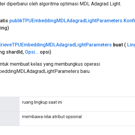
er diperbarui oleh algoritma optimasi MDL Adagrad Light.
tatis
publik
TPUEmbedding
MDLAdagrad
Light
Parameters
.
Konf
ring)
trieve
TPUEmbedding
MDLAdagrad
Light
Parameters
buat
(
Lin
ng shard
Id
,
Opsi
.
.
.
opsi)
untuk membuat kelas yang membungkus operasi
eddingMDLAdagradLightParameters baru.
ruang lingkup saat ini
membawa nilai atribut opsional