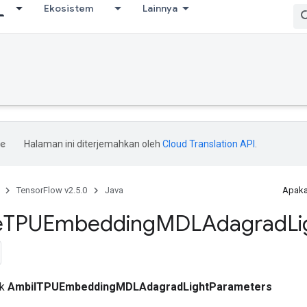
Ekosistem
Lainnya
Halaman ini diterjemahkan oleh
Cloud Translation API
.
TensorFlow v2.5.0
Java
Apaka
e
TPUEmbedding
MDLAdagrad
Li
ik
AmbilTPUEmbeddingMDLAdagradLightParameters