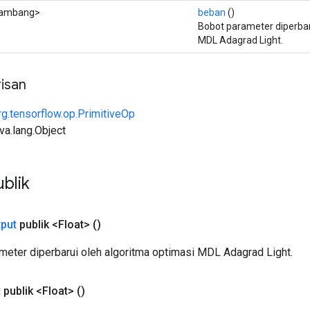
ambang>
beban
()
Bobot parameter diperbar
MDL Adagrad Light.
isan
rg.tensorflow.op.PrimitiveOp
ava.lang.Object
blik
put
publik <Float>
()
meter diperbarui oleh algoritma optimasi MDL Adagrad Light.
t
publik <Float>
()