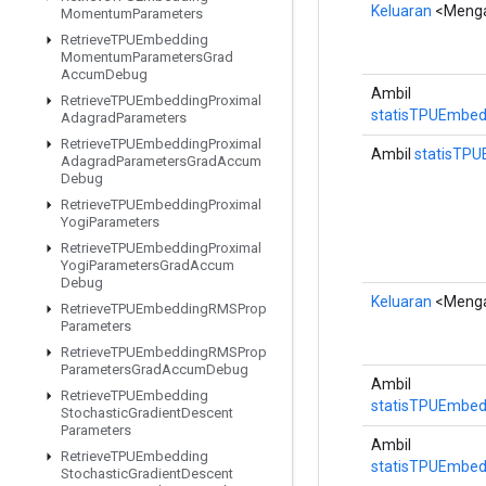
Keluaran
<Meng
Momentum
Parameters
Retrieve
TPUEmbedding
Momentum
Parameters
Grad
Accum
Debug
Ambil
Retrieve
TPUEmbedding
Proximal
statisTPUEmbed
Adagrad
Parameters
Retrieve
TPUEmbedding
Proximal
Ambil
statisTP
Adagrad
Parameters
Grad
Accum
Debug
Retrieve
TPUEmbedding
Proximal
Yogi
Parameters
Retrieve
TPUEmbedding
Proximal
Yogi
Parameters
Grad
Accum
Debug
Keluaran
<Meng
Retrieve
TPUEmbedding
RMSProp
Parameters
Retrieve
TPUEmbedding
RMSProp
Parameters
Grad
Accum
Debug
Ambil
Retrieve
TPUEmbedding
statisTPUEmbed
Stochastic
Gradient
Descent
Parameters
Ambil
Retrieve
TPUEmbedding
statisTPUEmbed
Stochastic
Gradient
Descent