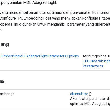
r penyematan MDL Adagrad Light.
yang mengambil parameter optimasi dari penyematan ke memori 
 ConfigureTPUEmbeddingHost yang menyiapkan konfigurasi tabe
, operasi ini digunakan untuk mengambil parameter yang diperb
n.
rang
UEmbeddingMDLAdagradLightParameters.Options
Atribut opsional 
TPUEmbedding
Parameters
ik
ambang>
akumulator
()
Akumulator parameter dip
optimasi MDL Adagrad Lig