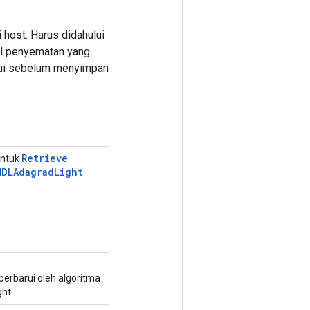
host. Harus didahului
l penyematan yang
arui sebelum menyimpan
Retrieve
untuk
MDLAdagrad
Light
erbarui oleh algoritma
ht.