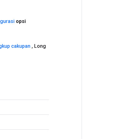
igurasi
opsi
gkup cakupan
,
Long