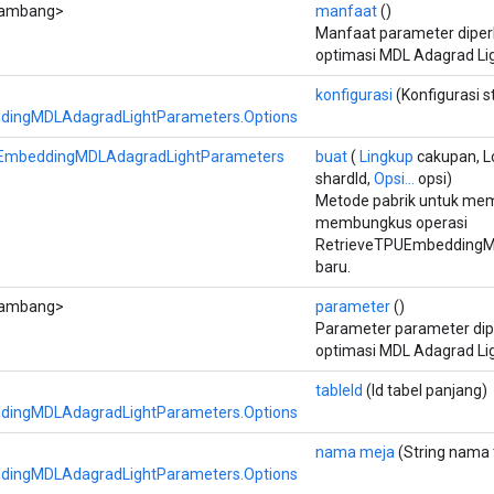
ambang>
manfaat
()
Manfaat parameter diperb
optimasi MDL Adagrad Lig
konfigurasi
(Konfigurasi s
dingMDLAdagradLightParameters.Options
UEmbeddingMDLAdagradLightParameters
buat
(
Lingkup
cakupan, L
shardId,
Opsi...
opsi)
Metode pabrik untuk mem
membungkus operasi
RetrieveTPUEmbeddingM
baru.
ambang>
parameter
()
Parameter parameter dipe
optimasi MDL Adagrad Lig
tableId
(Id tabel panjang)
dingMDLAdagradLightParameters.Options
nama meja
(String nama 
dingMDLAdagradLightParameters.Options