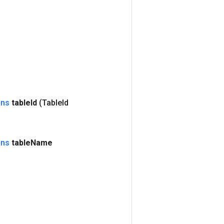
ons
table
Id
(Table
Id
ons
table
Name