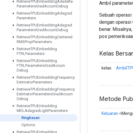
Retrieve
TPUEmbedding
Adadelta
Ambil paramete
Parameters
Grad
Accum
Debug
Retrieve
TPUEmbedding
Adagrad
Sebuah operasi 
Parameters
dengan operasi
Retrieve
TPUEmbedding
Adagrad
benar. Misalnya
Parameters
Grad
Accum
Debug
pos pemeriksaa
Retrieve
TPUEmbedding
Centered
RMSProp
Parameters
Retrieve
TPUEmbedding
Kelas Bersa
FTRLParameters
Retrieve
TPUEmbedding
FTRLParameters
Grad
Accum
kelas
AmbilTP
Debug
Retrieve
TPUEmbedding
Frequency
Estimator
Parameters
Retrieve
TPUEmbedding
Frequency
Estimator
Parameters
Grad
Accum
Metode Publ
Debug
Retrieve
TPUEmbedding
MDLAdagrad
Light
Parameters
Keluaran
<Meng
Ringkasan
Options
Retrieve
TPUEmbedding