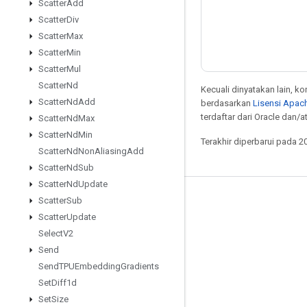
Scatter
Add
Scatter
Div
Scatter
Max
Scatter
Min
Scatter
Mul
Scatter
Nd
Kecuali dinyatakan lain, k
Scatter
Nd
Add
berdasarkan
Lisensi Apach
terdaftar dari Oracle dan/
Scatter
Nd
Max
Scatter
Nd
Min
Terakhir diperbarui pada 2
Scatter
Nd
Non
Aliasing
Add
Scatter
Nd
Sub
Scatter
Nd
Update
Scatter
Sub
Tetap terhubung
Scatter
Update
Blog
Select
V2
Forum
Send
Send
TPUEmbedding
Gradients
GitHub
Set
Diff1d
Twitter
Set
Size