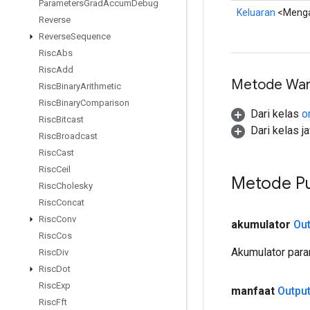
Parameters
Grad
Accum
Debug
Keluaran
<Meng
Reverse
Reverse
Sequence
Risc
Abs
Risc
Add
Metode War
Risc
Binary
Arithmetic
Risc
Binary
Comparison
Dari kelas
o
Risc
Bitcast
Dari kelas j
Risc
Broadcast
Risc
Cast
Risc
Ceil
Metode Pu
Risc
Cholesky
Risc
Concat
Risc
Conv
akumulator
Out
Risc
Cos
Akumulator para
Risc
Div
Risc
Dot
Risc
Exp
manfaat
Outpu
Risc
Fft