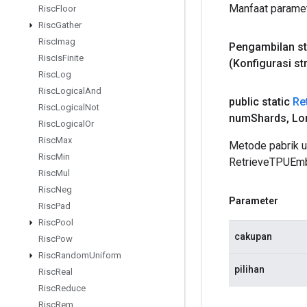
Manfaat paramet
Risc
Floor
Risc
Gather
Risc
Imag
Pengambilan
s
Risc
Is
Finite
(Konfigurasi st
Risc
Log
Risc
Logical
And
public static
Re
Risc
Logical
Not
num
Shards
,
Lo
Risc
Logical
Or
Risc
Max
Metode pabrik 
Risc
Min
RetrieveTPUEmb
Risc
Mul
Risc
Neg
Parameter
Risc
Pad
Risc
Pool
cakupan
Risc
Pow
Risc
Random
Uniform
pilihan
Risc
Real
Risc
Reduce
Risc
Rem