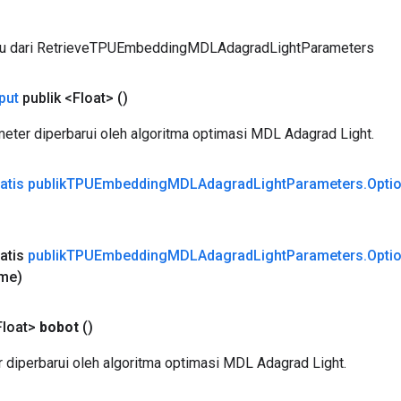
ru dari RetrieveTPUEmbeddingMDLAdagradLightParameters
put
publik <Float>
()
eter diperbarui oleh algoritma optimasi MDL Adagrad Light.
tis publik
TPUEmbedding
MDLAdagrad
Light
Parameters
.
Opti
atis
publik
TPUEmbedding
MDLAdagrad
Light
Parameters
.
Opti
me)
loat>
bobot
()
 diperbarui oleh algoritma optimasi MDL Adagrad Light.