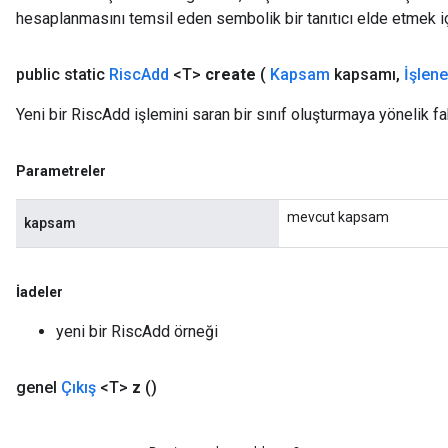
hesaplanmasını temsil eden sembolik bir tanıtıcı elde etmek için
public static
Risc
Add
<T>
create
(
Kapsam
kapsamı
,
İşlen
Yeni bir RiscAdd işlemini saran bir sınıf oluşturmaya yönelik f
Parametreler
mevcut kapsam
kapsam
İadeler
yeni bir RiscAdd örneği
genel
Çıkış
<T>
z
()