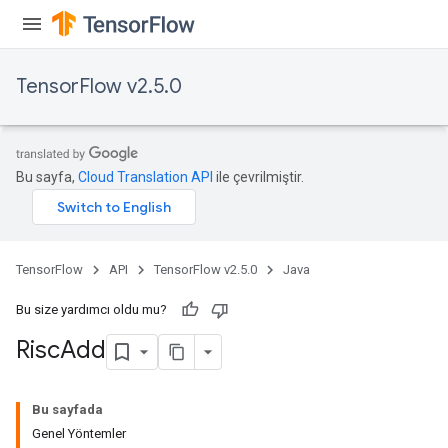
s
ersGradAccumDebug
atorParameters
TensorFlow v2.5.0
imatorParametersGradAccumDebug
ghtParameters
meters
ametersGradAccumDebug
Bu sayfa,
Cloud Translation API
ile çevrilmiştir.
adParameters
radParametersGradAccumDebug
rameters
ParametersGradAccumDebug
TensorFlow
API
TensorFlow v2.5.0
Java
eters
metersGradAccumDebug
Bu size yardımcı oldu mu?
ientDescentParameters
Risc
Add
dientDescentParametersGradAccumDebug
Bu sayfada
Genel Yöntemler