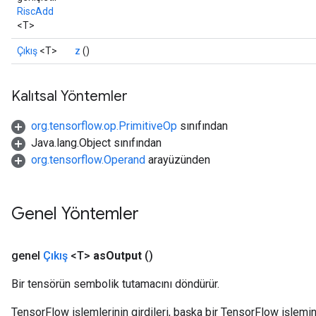
RiscAdd
<T>
Çıkış
<T>
z
()
Kalıtsal Yöntemler
org.tensorflow.op.PrimitiveOp
sınıfından
Java.lang.Object sınıfından
org.tensorflow.Operand
arayüzünden
Genel Yöntemler
genel
Çıkış
<T>
as
Output
()
Bir tensörün sembolik tutamacını döndürür.
TensorFlow işlemlerinin girdileri, başka bir TensorFlow işleminin