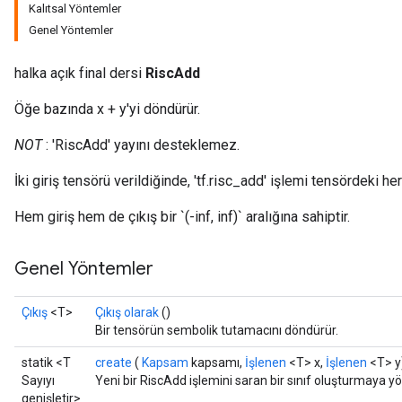
Kalıtsal Yöntemler
Genel Yöntemler
halka açık final dersi
RiscAdd
Öğe bazında x + y'yi döndürür.
NOT
: 'RiscAdd' yayını desteklemez.
İki giriş tensörü verildiğinde, 'tf.risc_add' işlemi tensördeki h
Hem giriş hem de çıkış bir `(-inf, inf)` aralığına sahiptir.
Genel Yöntemler
Çıkış
<T>
Çıkış olarak
()
Bir tensörün sembolik tutamacını döndürür.
statik <T
create
(
Kapsam
kapsamı,
İşlenen
<T> x,
İşlenen
<T> y
Sayıyı
Yeni bir RiscAdd işlemini saran bir sınıf oluşturmaya y
genişletir>