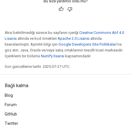
Bu size yardımcı oldu mu?
Aksi belirtilmediği sürece bu sayfanın içeriği
Creative Commons Atıf 4.0
Lisansı
altında ve kod örnekleri
Apache 2.0 Lisansı
altında
lisanslanmıştır. Ayrıntılı bilgi için
Google Developers Site Politikaları
'na
göz atın. Java, Oracle ve/veya satış ortaklarının tescilli ticari markasıdır.
İçeriklerin bir bölümü
NumPy lisansı
kapsamındadır.
Son güncelleme tarihi: 2025-07-27 UTC.
Bağlı kalma
Blog
Forum
GitHub
Twitter