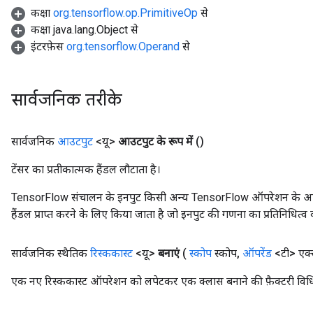
कक्षा
org.tensorflow.op.PrimitiveOp
से
कक्षा java.lang.Object से
इंटरफ़ेस
org.tensorflow.Operand
से
सार्वजनिक तरीके
सार्वजनिक
आउटपुट
<यू>
आउटपुट के रूप में
()
टेंसर का प्रतीकात्मक हैंडल लौटाता है।
TensorFlow संचालन के इनपुट किसी अन्य TensorFlow ऑपरेशन के आउटप
हैंडल प्राप्त करने के लिए किया जाता है जो इनपुट की गणना का प्रतिनिधित्व 
सार्वजनिक स्थैतिक
रिस्ककास्ट
<यू>
बनाएं
(
स्कोप
स्कोप
,
ऑपरेंड
<टी> एक
एक नए रिस्ककास्ट ऑपरेशन को लपेटकर एक क्लास बनाने की फ़ैक्टरी विध