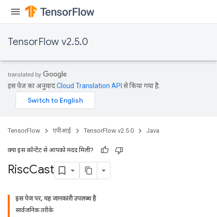
meters
ametersGradAccumDebug
adParameters
TensorFlow v2.5.0
radParametersGradAccumDebug
rameters
ParametersGradAccumDebug
eters
इस पेज का अनुवाद
Cloud Translation API
से किया गया है.
metersGradAccumDebug
ientDescentParameters
dientDescentParametersGradAccumDebug
TensorFlow
एपीआई
TensorFlow v2.5.0
Java
क्या इस कॉन्टेंट से आपको मदद मिली?
Risc
Cast
इस पेज पर, यह जानकारी उपलब्ध है
सार्वजनिक तरीके