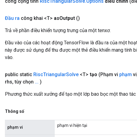
công cộng tĩnh
Risc
Triangular
Solve
.
Options
điều chỉnh
(đi
Đầu ra
công khai <T>
as
Output
()
Trả về phần điều khiển tượng trưng của một tenxơ.
Đầu vào của các hoạt động TensorFlow là đầu ra của một ho
này được sử dụng để thu được một thẻ điều khiển mang tính bi
vào.
public static
Risc
Triangular
Solve
<T>
tạo
(Phạm vi
phạm
vi
rhs
,
tùy chọn
.
.
.
)
Phương thức xuất xưởng để tạo một lớp bao bọc một thao tác 
Thông số
phạm vi hiện tại
phạm vi