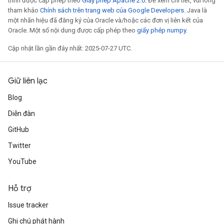
trình được cấp phép theo
Giấy phép Apache 2.0
. Để xem chi tiết, vui lòng
tham khảo
Chính sách trên trang web của Google Developers
. Java là
một nhãn hiệu đã đăng ký của Oracle và/hoặc các đơn vị liên kết của
Oracle. Một số nội dung được cấp phép theo
giấy phép numpy
.
Cập nhật lần gần đây nhất: 2025-07-27 UTC.
Giữ liên lạc
Blog
Diễn đàn
GitHub
Twitter
YouTube
Hỗ trợ
x
Issue tracker
Ghi chú phát hành