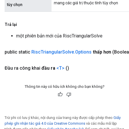
mang các giá trị thuộc tính tùy chọn
tùy chọn
Trả lại
một phiên bản mới của RiscTriangularSolve
public static
Risc
Triangular
Solve
.
Options
thấp hơn
(Boolea
Đầu ra công khai
đầu ra
<T>
()
Thông tin này có hữu ích không cho bạn không?
Trừ phi có lưu ý khác, nội dung của trang này được cấp phép theo
Giấy
phép ghi nhận tác giả 4.0 của Creative Commons
và các mẫu mã lập