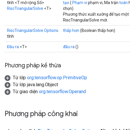
tĩnh <T mở rộng Số>
tạo
(
Phạm vi
phạm vi, Ma trận
toán
h
RiscTriangularSolve
<T>
chọn)
Phương thức xuất xưởng để tạo một 
RiscTriangularSolve mới.
RiscTriangularSolve.Options
thấp hơn
(Boolean thấp hơn)
tĩnh
Đầu ra
<T>
đầu ra
()
Phương pháp kế thừa
Từ lớp
org.tensorflow.op.PrimitiveOp
Từ lớp java.lang.Object
Từ giao diện
org.tensorflow.Operand
Phương pháp công khai