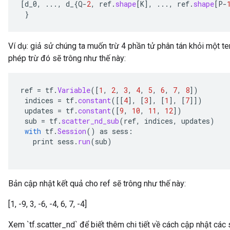
[
d_0
,
...,
d_
{
Q
-
2
,
ref
.
shape
[
K
]
,
...,
ref
.
shape
[
P
-
}
Ví dụ: giả sử chúng ta muốn trừ 4 phần tử phân tán khỏi một t
phép trừ đó sẽ trông như thế này:
ref
=
tf
.
Variable
(
[
1
,
2
,
3
,
4
,
5
,
6
,
7
,
8
]
)
indices
=
tf
.
constant
(
[[
4
]
,
[
3
]
,
[
1
]
,
[
7
]]
)
updates
=
tf
.
constant
(
[
9
,
10
,
11
,
12
]
)
sub
=
tf
.
scatter_nd_sub
(
ref
,
indices
,
updates
)
with
tf
.
Session
()
as
sess
:
print
sess
.
run
(
sub
)
Bản cập nhật kết quả cho ref sẽ trông như thế này:
[1, -9, 3, -6, -4, 6, 7, -4]
Xem `tf.scatter_nd` để biết thêm chi tiết về cách cập nhật các s