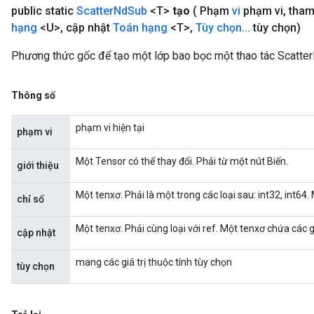
public static
Scatter
Nd
Sub
<T>
tạo
( Phạm
vi
phạm vi
,
tham
hạng
<U>
,
cập nhật
Toán hạng
<T>
,
Tùy chọn
.
.
.
tùy chọn)
Phương thức gốc để tạo một lớp bao bọc một thao tác Scatte
Thông số
phạm vi hiện tại
phạm vi
Một Tensor có thể thay đổi. Phải từ một nút Biến.
giới thiệu
Một tenxơ. Phải là một trong các loại sau: int32, int64.
chỉ số
Một tenxơ. Phải cùng loại với ref. Một tenxơ chứa các gi
cập nhật
mang các giá trị thuộc tính tùy chọn
tùy chọn