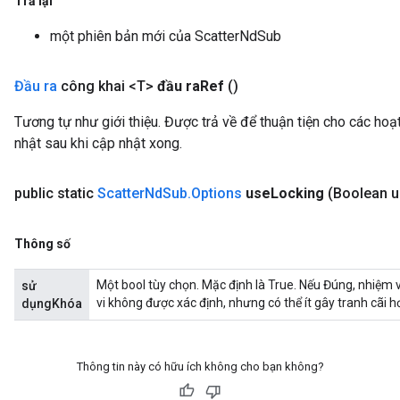
Trả lại
một phiên bản mới của ScatterNdSub
Đầu ra
công khai <T>
đầu ra
Ref
()
Tương tự như giới thiệu. Được trả về để thuận tiện cho các ho
nhật sau khi cập nhật xong.
public static
Scatter
Nd
Sub
.
Options
use
Locking
(Boolean 
Thông số
Một bool tùy chọn. Mặc định là True. Nếu Đúng, nhiệm
sử
vi không được xác định, nhưng có thể ít gây tranh cãi h
dụngKhóa
Thông tin này có hữu ích không cho bạn không?