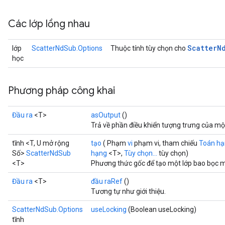
Các lớp lồng nhau
Scatter
N
lớp
ScatterNdSub.Options
Thuộc tính tùy chọn cho
học
Phương pháp công khai
Đầu ra
<T>
asOutput
()
Trả về phần điều khiển tượng trưng của mộ
tĩnh <T, U mở rộng
tạo
( Phạm
vi
phạm vi, tham chiếu
Toán h
Số>
ScatterNdSub
hạng
<T>,
Tùy chọn...
tùy chọn)
<T>
Phương thức gốc để tạo một lớp bao bọc m
Đầu ra
<T>
đầu raRef
()
Tương tự như giới thiệu.
ScatterNdSub.Options
useLocking
(Boolean useLocking)
tĩnh