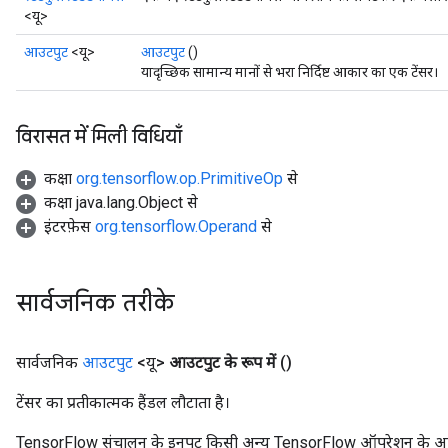
<यू>
x
आउटपुट
<यू>
आउटपुट
()
यादृच्छिक सामान्य मानों से भरा निर्दिष्ट आकार का एक टेंसर।
विरासत में मिली विधियाँ
कक्षा
org.tensorflow.op.PrimitiveOp
से
कक्षा java.lang.Object से
इंटरफ़ेस
org.tensorflow.Operand
से
सार्वजनिक तरीके
सार्वजनिक
आउटपुट
<यू>
आउटपुट के रूप में
()
टेंसर का प्रतीकात्मक हैंडल लौटाता है।
TensorFlow संचालन के इनपुट किसी अन्य TensorFlow ऑपरेशन के आउटप