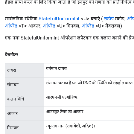
हैंडल प्राप्त करने के लिए किया जाता है जो इनपुट की गणना का प्रतिनिधित्व 
सार्वजनिक स्थैतिक
Stateful
Uniform
Int
<U>
बनाएं
(
स्कोप
स्कोप
,
ऑपर
ऑपरेंड
<T> आकार
,
ऑपरेंड
<U> मिनवल
,
ऑपरेंड
<U> मैक्सवल)
एक नया StatefulUniformInt ऑपरेशन लपेटकर एक क्लास बनाने की फ़ैक्
पैरामीटर
वर्तमान दायरा
दायरा
संसाधन चर का हैंडल जो RNG की स्थिति को संग्रहीत करता 
संसाधन
आरएनजी एल्गोरिथ्म.
कलन विधि
आउटपुट टेंसर का आकार.
आकार
न्यूनतम मान (समावेशी, अदिश)।
मिनवल