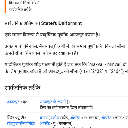
विरासत में मिली विधियाँ
सार्वजनिक तरीके
सार्वजनिक अंतिम वर्ग
StatefulUniformInt
एक समान वितरण से यादृच्छिक पूर्णांक आउटपुट करता है।
उत्पन्न मान `[मिनवल, मैक्सवल)` श्रेणी में एकसमान पूर्णांक हैं। निचली सीम
ऊपरी सीमा `मैक्सवल` को बाहर रखा गया है।
यादृच्छिक पूर्णांक थोड़े पक्षपाती होते हैं जब तक कि `maxval - minval` 
के लिए पूर्वाग्रह छोटा है जो आउटपुट की सीमा (या तो `2^32` या `2^64`) स
सार्वजनिक तरीके
आउटपुट
<यू>
आउटपुट के रूप में
()
x
टेंसर का प्रतीकात्मक हैंडल लौटाता है।
स्थिर <यू, टी>
बनाएं
(
स्कोप
स्कोप,
ऑपरेंड
<?> संसाधन,
ऑपरेंड
<लॉन्ग> ए
स्टेटफुलयूनिफॉर्मइंट
ऑपरेंड
<यू> मैक्सवल)