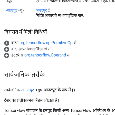
<यू>
एक नया StatefulUniformInt ऑपरेशन लपेटकर एक क्लास बन
आउटपुट
<यू>
आउटपुट
()
निर्दिष्ट आकार के साथ यादृच्छिक मान.
विरासत में मिली विधियाँ
कक्षा
org.tensorflow.op.PrimitiveOp
से
कक्षा java.lang.Object से
इंटरफ़ेस
org.tensorflow.Operand
से
सार्वजनिक तरीके
सार्वजनिक
आउटपुट
<यू>
आउटपुट के रूप में
()
टेंसर का प्रतीकात्मक हैंडल लौटाता है।
TensorFlow संचालन के इनपुट किसी अन्य TensorFlow ऑपरेशन के आउटप