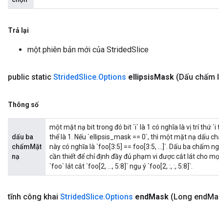
Trả lại
một phiên bản mới của StridedSlice
public static
Strided
Slice
.
Options
ellipsis
Mask
(Dấu chấm l
Thông số
một mặt nạ bit trong đó bit `i` là 1 có nghĩa là vị trí thứ
dấu ba
thể là 1. Nếu `ellipsis_mask == 0`, thì một mặt nạ dấu 
chấmMặt
này có nghĩa là `foo[3:5] == foo[3:5, ...]`. Dấu ba chấm
nạ
cần thiết để chỉ định đầy đủ phạm vi được cắt lát cho mọi
`foo` lát cắt `foo[2, ..., 5:8]` ngụ ý `foo[2, :, :, 5:8]`.
tĩnh công khai
Strided
Slice
.
Options
end
Mask
(Long end
Ma