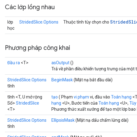
Các lớp lồng nhau
Strided
Sli
lớp
StridedSlice.Options
Thuộc tính tùy chọn cho
học
Phương pháp công khai
Đầu ra
<T>
asOutput
()
Trả về phần điều khiển tượng trưng của một 
StridedSlice.Options
BeginMask
(Mặt nạ bắt đầu dài)
tĩnh
tĩnh <T, U mở rộng
tạo
( Phạm
vi phạm
vi, đầu vào
Toán hạng
<T
Số>
StridedSlice
hạng
<U>, Bước tiến của
Toán hạng
<U>,
Tùy 
<T>
Phương thức xuất xưởng để tạo một lớp bao 
StridedSlice.Options
EllipsisMask
(Mặt nạ dấu chấm lửng dài)
tĩnh