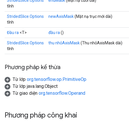
StridedSlice.Options
endMask
(Mặt nạ cuối dài)
tĩnh
StridedSlice.Options
newAxisMask
(Mặt nạ trục mới dài)
tĩnh
Đầu ra
<T>
đầu ra
()
StridedSlice.Options
thu nhỏAxisMask
(Thu nhỏAxisMask dài)
tĩnh
Phương pháp kế thừa
Từ lớp
org.tensorflow.op.PrimitiveOp
Từ lớp java.lang.Object
Từ giao diện
org.tensorflow.Operand
Phương pháp công khai