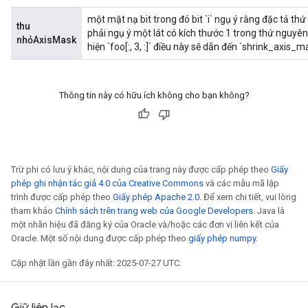
một mặt nạ bit trong đó bit `i` ngụ ý rằng đặc tả thứ
thu
phải ngụ ý một lát có kích thước 1 trong thứ nguyên.
nhỏAxisMask
hiện `foo[:, 3, :]` điều này sẽ dẫn đến `shrink_axis_ma
Thông tin này có hữu ích không cho bạn không?
Trừ phi có lưu ý khác, nội dung của trang này được cấp phép theo
Giấy
phép ghi nhận tác giả 4.0 của Creative Commons
và các mẫu mã lập
trình được cấp phép theo
Giấy phép Apache 2.0
. Để xem chi tiết, vui lòng
tham khảo
Chính sách trên trang web của Google Developers
. Java là
một nhãn hiệu đã đăng ký của Oracle và/hoặc các đơn vị liên kết của
Oracle. Một số nội dung được cấp phép theo
giấy phép numpy
.
Cập nhật lần gần đây nhất: 2025-07-27 UTC.