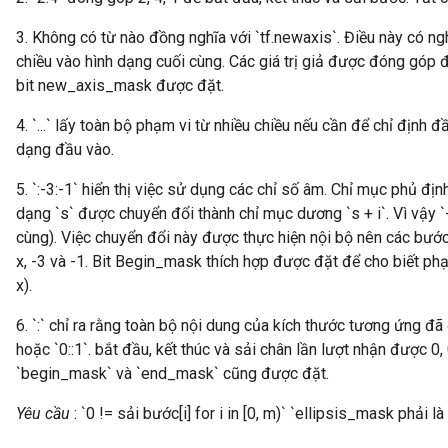
3. Không có từ nào đồng nghĩa với `tf.newaxis`. Điều này có ng
chiều vào hình dạng cuối cùng. Các giá trị giả được đóng góp đ
bit new_axis_mask được đặt.
4. `...` lấy toàn bộ phạm vi từ nhiều chiều nếu cần để chỉ định 
dạng đầu vào.
5. `:-3:-1` hiển thị việc sử dụng các chỉ số âm. Chỉ mục phủ địn
dạng `s` được chuyển đổi thành chỉ mục dương `s + i`. Vì vậy `-
cùng). Việc chuyển đổi này được thực hiện nội bộ nên các bướ
x, -3 và -1. Bit Begin_mask thích hợp được đặt để cho biết ph
x).
6. `:` chỉ ra rằng toàn bộ nội dung của kích thước tương ứng đã
hoặc `0::1`. bắt đầu, kết thúc và sải chân lần lượt nhận được 0, 
`begin_mask` và `end_mask` cũng được đặt.
Yêu cầu
: `0 != sải bước[i] for i in [0, m)` `ellipsis_mask phải 