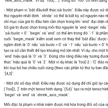
`new_axis_mask`. Ví dụ: `foo[:, ...]` trong đó `foo` có hình dạng `
- Một phạm vi `bắt đầu:kết thúc:sải bước`. Điều này được sử 
thứ nguyên nhất định. `stride` có thể là bất kỳ số nguyên nào n
chỉ mục của giá trị đầu tiên cần chọn trong khi `end` đại diện c
Số giá trị được chọn trong mỗi thứ nguyên là `end -begin` nếu `
`sải bước < 0`. `begin` và `end` có thể âm trong đó `-1` là phần 
cuối. `begin_mask` kiểm soát xem có thay thế `bắt đầu` được đ
ngầm định là `0` nếu `sải bước > 0` và `-1` nếu `sải bước < 0
tạo ra số cần thiết để tạo khoảng mở lớn nhất. Ví dụ: cho một hìn
`end` hiệu quả là `0` và `3`. Đừng cho rằng điều này tương đươn
thúc` hiệu quả là `0` và `2`. Một ví dụ khác là `foo[-2::-1]` đả
khi loại bỏ hai chiều cuối cùng (theo các phần tử thứ tự ban đầu).
`[4,3]`.
- Một chỉ số duy nhất. Điều này được sử dụng để chỉ giữ lại cá
(`foo[2, :]` trên một tenxơ hình dạng `(5,6)` tạo ra một tenxơ h
`begin` và `end` và `shrink_axis_mask`.
Mỗi đặc tả phạm vi khái niệm được mã hóa trong đối số của o