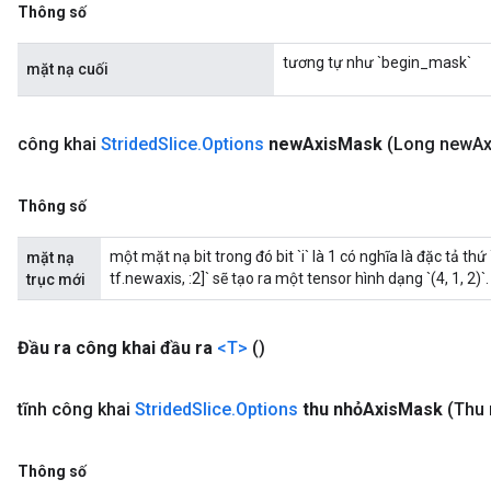
Thông số
tương tự như `begin_mask`
mặt nạ cuối
công khai
Strided
Slice
.
Options
new
Axis
Mask
(Long new
Ax
Thông số
một mặt nạ bit trong đó bit `i` là 1 có nghĩa là đặc tả thứ 
mặt nạ
tf.newaxis, :2]` sẽ tạo ra một tensor hình dạng `(4, 1, 2)`.
trục mới
Đầu ra công khai đầu ra
<T>
()
tĩnh công khai
Strided
Slice
.
Options
thu nhỏAxis
Mask
(Thu 
Thông số