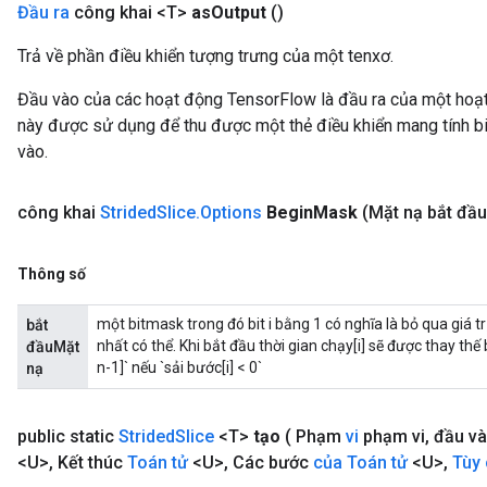
Đầu ra
công khai <T>
as
Output
()
x
Trả về phần điều khiển tượng trưng của một tenxơ.
Đầu vào của các hoạt động TensorFlow là đầu ra của một ho
này được sử dụng để thu được một thẻ điều khiển mang tính bi
vào.
công khai
Strided
Slice
.
Options
Begin
Mask
(Mặt nạ bắt đầu
Thông số
một bitmask trong đó bit i bằng 1 có nghĩa là bỏ qua giá 
bắt
nhất có thể. Khi bắt đầu thời gian chạy[i] sẽ được thay thế b
đầuMặt
n-1]` nếu `sải bước[i] < 0`
nạ
public static
Strided
Slice
<T>
tạo
( Phạm
vi
phạm vi
,
đầu v
<U>
,
Kết thúc
Toán tử
<U>
,
Các bước
của Toán tử
<U>
,
Tùy