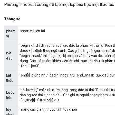
Phương thức xuất xưởng để tạo một lớp bao bọc một thao tác 
Thông số
phạm vi hiện tại
phạm
vi
`begin[k]` chỉ định phần bù vào đặc tả phạm vi thứ `k`. Kích
được xác định theo ngữ cảnh. Các giá trị ngoài giới hạn sẽ 
bắt
`begin_mask` thì `begin[k]` bị bỏ qua và thay vào đó, toàn 
đầu
dụng. Các giá trị âm khiến việc lập chỉ mục bắt đầu từ phần tử
`foo[-1]==3`.
`end[i]` giống như `begin` ngoại trừ `end_mask` được sử dụ
kết
thúc
`sải bước[i]` chỉ định mức tăng trong đặc tả thứ `i` sau khi 
bước
đảo ngược thứ tự ban đầu. Các giá trị ngoài hoặc phạm vi được
tiến
`[-1,dim[i]-1] if slice[i] < 0`
mang các giá trị thuộc tính tùy chọn
tùy
chọn