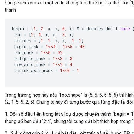
bằng cách xem xét một ví dụ không tầm thường. Cụ thể, `foo[1, 2:
thành
begin
=
[
1
,
2
,
x
,
x
,
0
,
x
]
#
x
denotes
don
'
t
care
end
=
[
2
,
4
,
x
,
x
,
-
3
,
x
]
strides
=
[
1
,
1
,
x
,
x
,
-
1
,
1
]
begin_mask
=
1<<4
|
1<<5
=
48
end_mask
=
1<<5
=
32
ellipsis_mask
=
1<<3
=
8
new_axis_mask
=
1<<2
=
4
shrink_axis_mask
=
1<<0
=
1
Trong trường hợp này nếu `foo.shape` là (5, 5, 5, 5, 5, 5) thì hì
(2, 1, 5, 5, 2, 5). Chúng ta hãy đi từng bước qua từng đặc tả đối
1. Đối số đầu tiên trong lát ví dụ được chuyển thành `begin = 1
thông số ban đầu `2:4`, chúng tôi cũng đặt bit thích hợp trong
2. `2:4` đóng góp 2, 4, 1 để bắt đầu, kết thúc và sải bước. Tất