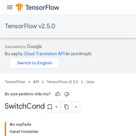
TensorFlow v2.5.0
x
Bu sayfa,
Cloud Translation API
ile çevrilmiştir.
TensorFlow
API
TensorFlow v2.5.0
Java
Bu size yardımcı oldu mu?
Switch
Cond
Bu sayfada
Genel Yöntemler