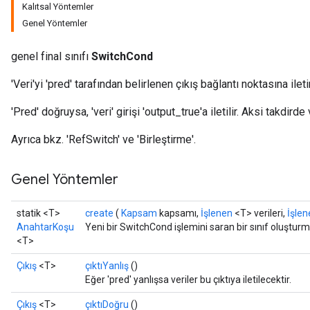
Kalıtsal Yöntemler
Genel Yöntemler
genel final sınıfı
SwitchCond
'Veri'yi 'pred' tarafından belirlenen çıkış bağlantı noktasına iletir
'Pred' doğruysa, 'veri' girişi 'output_true'a iletilir. Aksi takdir
Ayrıca bkz. 'RefSwitch' ve 'Birleştirme'.
Genel Yöntemler
statik <T>
create
(
Kapsam
kapsamı,
İşlenen
<T> verileri,
İşlen
AnahtarKoşu
Yeni bir SwitchCond işlemini saran bir sınıf oluştur
<T>
Çıkış
<T>
çıktıYanlış
()
Eğer 'pred' yanlışsa veriler bu çıktıya iletilecektir.
Çıkış
<T>
çıktıDoğru
()