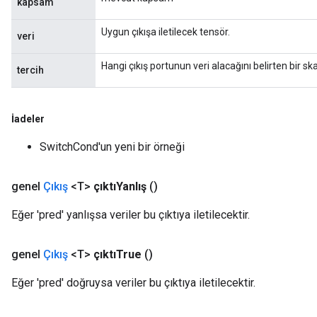
kapsam
Uygun çıkışa iletilecek tensör.
veri
Hangi çıkış portunun veri alacağını belirten bir ska
tercih
İadeler
SwitchCond'un yeni bir örneği
genel
Çıkış
<T>
çıktıYanlış
()
Eğer 'pred' yanlışsa veriler bu çıktıya iletilecektir.
genel
Çıkış
<T>
çıktıTrue
()
Eğer 'pred' doğruysa veriler bu çıktıya iletilecektir.