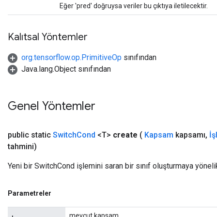
Eğer 'pred' doğruysa veriler bu çıktıya iletilecektir.
Kalıtsal Yöntemler
org.tensorflow.op.PrimitiveOp
sınıfından
Java.lang.Object sınıfından
Genel Yöntemler
public static
Switch
Cond
<T>
create
(
Kapsam
kapsamı
,
İş
tahmini)
Yeni bir SwitchCond işlemini saran bir sınıf oluşturmaya yöneli
Parametreler
mevcut kapsam