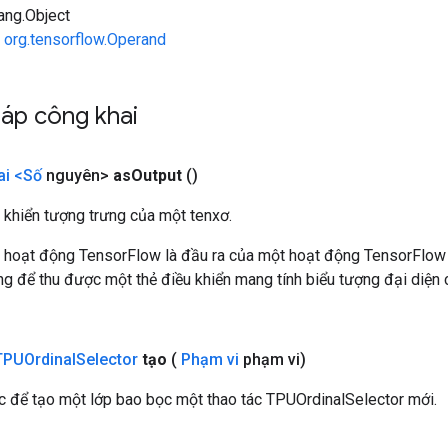
lang.Object
n
org.tensorflow.Operand
áp công khai
ai <Số
nguyên>
as
Output
()
 khiển tượng trưng của một tenxơ.
 hoạt động TensorFlow là đầu ra của một hoạt động TensorFlow
 để thu được một thẻ điều khiển mang tính biểu tượng đại diện c
TPUOrdinal
Selector
tạo
(
Phạm vi
phạm vi)
 để tạo một lớp bao bọc một thao tác TPUOrdinalSelector mới.