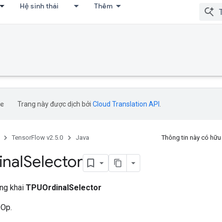
Hệ sinh thái
Thêm
Trang này được dịch bởi
Cloud Translation API
.
TensorFlow v2.5.0
Java
Thông tin này có hữ
nal
Selector
ông khai
TPUOrdinalSelector
 Op.