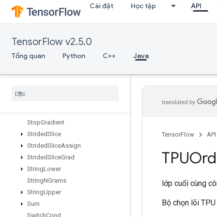
Cài đặt
Học tập
API
StatelessRandomUniformFullInt
StatelessRandomUniformFullIntV
2
StatelessRandomUniformIntV2
TensorFlow v2.5.0
StatelessRandomUniformV2
Tổng quan
Python
C++
Java
Stateless
Sample
Distorted
Bounding
Box
Stateless
Truncated
Normal
V2
Stats
Aggregator
Handle
V2
Stats
Aggregator
Set
Summary
Writer
Stop
Gradient
Strided
Slice
TensorFlow
API
Strided
Slice
Assign
TPUOrdi
Strided
Slice
Grad
String
Lower
String
NGrams
lớp cuối cùng c
String
Upper
Bộ chọn lõi TPU
Sum
Switch
Cond