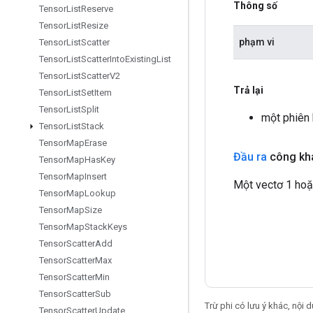
Thông số
Tensor
List
Reserve
Tensor
List
Resize
phạm vi
Tensor
List
Scatter
Tensor
List
Scatter
Into
Existing
List
Tensor
List
Scatter
V2
Trả lại
Tensor
List
Set
Item
Tensor
List
Split
một phiên
Tensor
List
Stack
Tensor
Map
Erase
Đầu ra
công kha
Tensor
Map
Has
Key
Tensor
Map
Insert
Một vectơ 1 hoặc
Tensor
Map
Lookup
Tensor
Map
Size
Tensor
Map
Stack
Keys
Tensor
Scatter
Add
Tensor
Scatter
Max
Tensor
Scatter
Min
Tensor
Scatter
Sub
Trừ phi có lưu ý khác, nội
Tensor
Scatter
Update