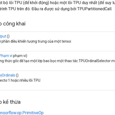
t bộ lõi TPU (để khởi động) hoặc một lõi TPU duy nhất (để suy l
trình TPU trên đó. Đầu ra được sử dụng bởi TPUPartitionedCall.
 công khai
tput
()
ề phần điều khiển tượng trưng của một tenxơ.
Phạm vi
phạm vi)
g thức gốc để tạo một lớp bao bọc một thao tác TPUOrdinalSelector mớ
 bịOrdinals
()
ectơ 1 hoặc nhiều lõi TPU.
 kế thừa
ensorflow.op.PrimitiveOp