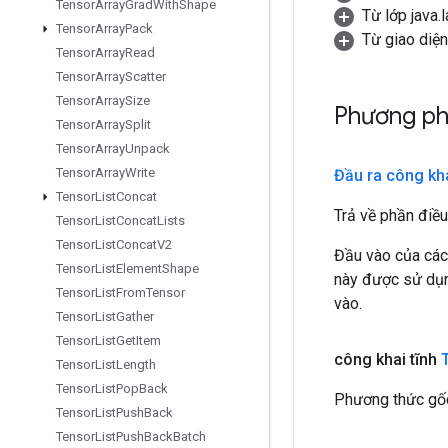
Tensor
Array
Grad
With
Shape
Từ lớp java.
Tensor
Array
Pack
Từ giao diệ
Tensor
Array
Read
Tensor
Array
Scatter
Tensor
Array
Size
Phương ph
Tensor
Array
Split
Tensor
Array
Unpack
Tensor
Array
Write
Đầu ra công kh
Tensor
List
Concat
Trả về phần điều
Tensor
List
Concat
Lists
Tensor
List
Concat
V2
Đầu vào của các
Tensor
List
Element
Shape
này được sử dụng
Tensor
List
From
Tensor
vào.
Tensor
List
Gather
Tensor
List
Get
Item
công khai tĩnh
Tensor
List
Length
Tensor
List
Pop
Back
Phương thức gốc
Tensor
List
Push
Back
Tensor
List
Push
Back
Batch