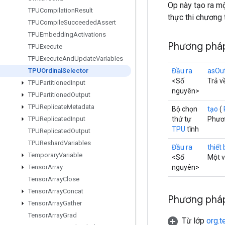
Op này tạo ra mộ
TPUCompilation
Result
thực thi chương 
TPUCompile
Succeeded
Assert
TPUEmbedding
Activations
Phương pháp
TPUExecute
TPUExecute
And
Update
Variables
Đầu ra
asOu
TPUOrdinal
Selector
<Số
Trả v
TPUPartitioned
Input
nguyên>
TPUPartitioned
Output
TPUReplicate
Metadata
Bộ chọn
tạo
(
thứ tự
Phươn
TPUReplicated
Input
TPU
tĩnh
TPUReplicated
Output
TPUReshard
Variables
Đầu ra
thiết
Temporary
Variable
<Số
Một v
nguyên>
Tensor
Array
Tensor
Array
Close
Tensor
Array
Concat
Phương pháp
Tensor
Array
Gather
Tensor
Array
Grad
Từ lớp
org.t