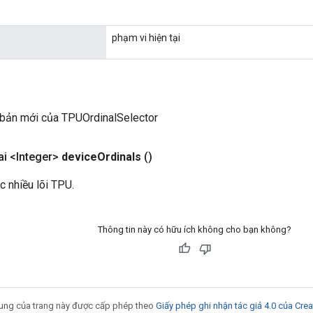
phạm vi hiện tại
 bản mới của TPUOrdinalSelector
i <Integer>
device
Ordinals
()
 nhiều lõi TPU.
Thông tin này có hữu ích không cho bạn không?
 dung của trang này được cấp phép theo
Giấy phép ghi nhận tác giả 4.0 của Cr