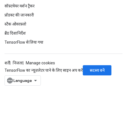
सॉफ़्टवेयर वर्शन ट्रैकर
प्रॉडक्ट की जानकारी
स्टैक ओवरफ़्लो
ब्रैंड दिशानिर्देश
TensorFlow से लिया गया
शर्तें
निजता
Manage cookies
सदस्य बनें
TensorFlow का न्यूज़लेटर पाने के लिए साइन अप करें