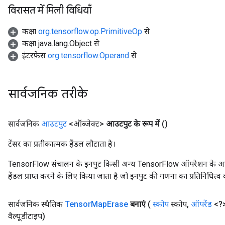
विरासत में मिली विधियाँ
कक्षा
org.tensorflow.op.PrimitiveOp
से
कक्षा java.lang.Object से
इंटरफ़ेस
org.tensorflow.Operand
से
सार्वजनिक तरीके
सार्वजनिक
आउटपुट
<ऑब्जेक्ट>
आउटपुट के रूप में
()
टेंसर का प्रतीकात्मक हैंडल लौटाता है।
TensorFlow संचालन के इनपुट किसी अन्य TensorFlow ऑपरेशन के आउटप
हैंडल प्राप्त करने के लिए किया जाता है जो इनपुट की गणना का प्रतिनिधित्व 
सार्वजनिक स्थैतिक
Tensor
Map
Erase
बनाएं
(
स्कोप
स्कोप
,
ऑपरेंड
<?>
वैल्यूडीटाइप)