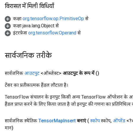
विरासत में मिली विधियाँ
कक्षा
org.tensorflow.op.PrimitiveOp
से
कक्षा java.lang.Object से
इंटरफ़ेस
org.tensorflow.Operand
से
सार्वजनिक तरीके
सार्वजनिक
आउटपुट
<ऑब्जेक्ट>
आउटपुट के रूप में
()
टेंसर का प्रतीकात्मक हैंडल लौटाता है।
TensorFlow संचालन के इनपुट किसी अन्य TensorFlow ऑपरेशन के आउटप
हैंडल प्राप्त करने के लिए किया जाता है जो इनपुट की गणना का प्रतिनिधित्व 
सार्वजनिक स्थैतिक
Tensor
Map
Insert
बनाएं
(
स्कोप
स्कोप
,
ऑपरेंड
<?>
मान)