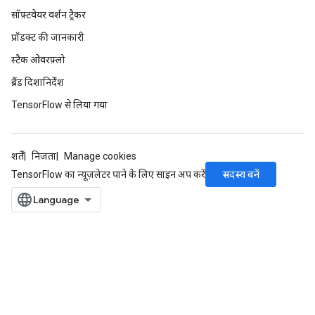
सॉफ़्टवेयर वर्शन ट्रैकर
प्रॉडक्ट की जानकारी
स्टैक ओवरफ़्लो
ब्रैंड दिशानिर्देश
TensorFlow से लिया गया
शर्तें
निजता
Manage cookies
सदस्य बनें
TensorFlow का न्यूज़लेटर पाने के लिए साइन अप करें