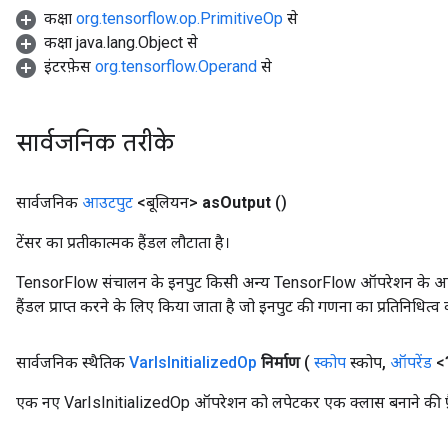
कक्षा
org.tensorflow.op.PrimitiveOp
से
कक्षा java.lang.Object से
इंटरफ़ेस
org.tensorflow.Operand
से
सार्वजनिक तरीके
सार्वजनिक
आउटपुट
<बूलियन>
as
Output
()
टेंसर का प्रतीकात्मक हैंडल लौटाता है।
TensorFlow संचालन के इनपुट किसी अन्य TensorFlow ऑपरेशन के आउटप
हैंडल प्राप्त करने के लिए किया जाता है जो इनपुट की गणना का प्रतिनिधित्व 
सार्वजनिक स्थैतिक
Var
Is
Initialized
Op
निर्माण
(
स्कोप
स्कोप
,
ऑपरेंड
<?
एक नए VarIsInitializedOp ऑपरेशन को लपेटकर एक क्लास बनाने की फ़ै