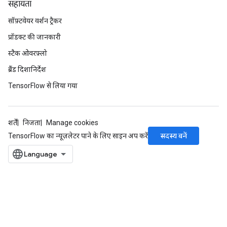
सहायता
सॉफ़्टवेयर वर्शन ट्रैकर
प्रॉडक्ट की जानकारी
स्टैक ओवरफ़्लो
ब्रैंड दिशानिर्देश
TensorFlow से लिया गया
शर्तें
निजता
Manage cookies
सदस्य बनें
TensorFlow का न्यूज़लेटर पाने के लिए साइन अप करें