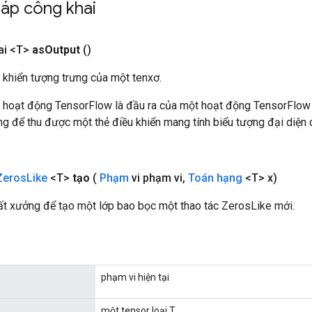
áp công khai
ai <T>
as
Output
()
 khiển tượng trưng của một tenxơ.
 hoạt động TensorFlow là đầu ra của một hoạt động TensorFlow
 để thu được một thẻ điều khiển mang tính biểu tượng đại diện c
Zeros
Like
<T>
tạo
(
Phạm
vi phạm vi
,
Toán hạng
<T> x)
t xưởng để tạo một lớp bao bọc một thao tác ZerosLike mới.
phạm vi hiện tại
một tensor loại T.