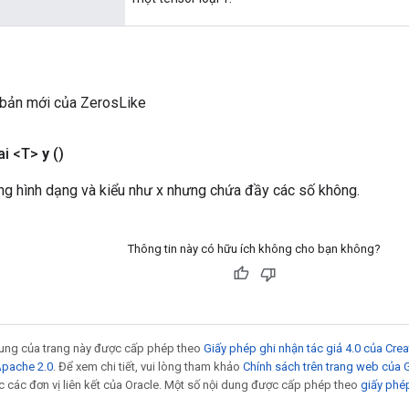
 bản mới của ZerosLike
ai <T>
y
()
ng hình dạng và kiểu như x nhưng chứa đầy các số không.
Thông tin này có hữu ích không cho bạn không?
 dung của trang này được cấp phép theo
Giấy phép ghi nhận tác giả 4.0 của Cr
Apache 2.0
. Để xem chi tiết, vui lòng tham khảo
Chính sách trên trang web của
 các đơn vị liên kết của Oracle. Một số nội dung được cấp phép theo
giấy phé