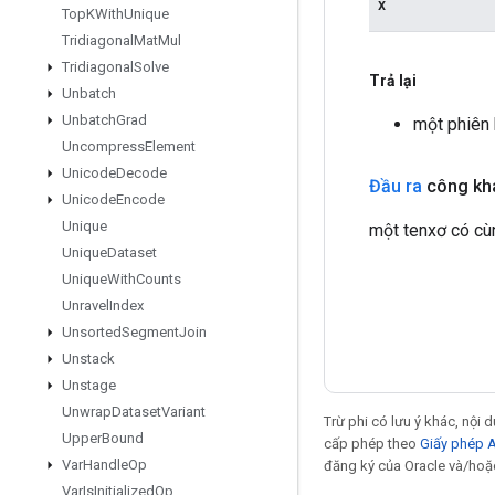
x
Top
KWith
Unique
Tridiagonal
Mat
Mul
Tridiagonal
Solve
Trả lại
Unbatch
Unbatch
Grad
một phiên
Uncompress
Element
Unicode
Decode
Đầu ra
công kh
Unicode
Encode
Unique
một tenxơ có cù
Unique
Dataset
Unique
With
Counts
Unravel
Index
Unsorted
Segment
Join
Unstack
Unstage
Unwrap
Dataset
Variant
Trừ phi có lưu ý khác, nội
Upper
Bound
cấp phép theo
Giấy phép 
Var
Handle
Op
đăng ký của Oracle và/hoặc
Var
Is
Initialized
Op