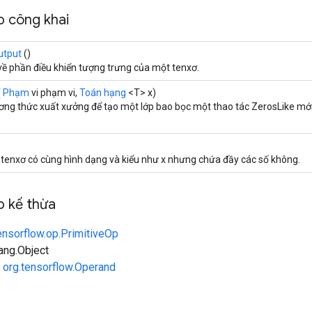
 công khai
utput
()
về phần điều khiển tượng trưng của một tenxơ.
(
Phạm
vi phạm vi,
Toán hạng
<T> x)
ng thức xuất xưởng để tạo một lớp bao bọc một thao tác ZerosLike mới
tenxơ có cùng hình dạng và kiểu như x nhưng chứa đầy các số không.
 kế thừa
ensorflow.op.PrimitiveOp
lang.Object
n
org.tensorflow.Operand