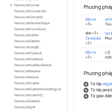
Tensor
List
Concat
Phương pháp
Tensor
List
Concat
Lists
Tensor
List
Concat
V2
Đầu ra
asO
Tensor
List
Element
Shape
<T>
Trả 
Tensor
List
From
Tensor
tĩnh <T>
tạo
Tensor
List
Gather
ZerosLike
Phươ
Tensor
List
Get
Item
<T>
Tensor
List
Length
Đầu ra
y
()
Tensor
List
Pop
Back
<T>
một 
Tensor
List
Push
Back
Tensor
List
Push
Back
Batch
Tensor
List
Reserve
Phương pháp
Tensor
List
Resize
Tensor
List
Scatter
Từ lớp
org.t
Tensor
List
Scatter
Into
Existing
List
Từ lớp java.
Tensor
List
Scatter
V2
Từ giao diệ
Tensor
List
Set
Item
Tensor
List
Split