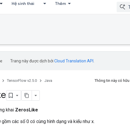
Hệ sinh thái
Thêm
Trang này được dịch bởi
Cloud Translation API
.
TensorFlow v2.5.0
Java
Thông tin này có hữ
ke
ông khai
ZerosLike
 gồm các số 0 có cùng hình dạng và kiểu như x.