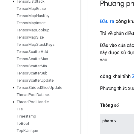
Phương ph
Tensor
List
Stack
Tensor
Map
Erase
Tensor
Map
Has
Key
Đầu ra
công kh
Tensor
Map
Insert
Tensor
Map
Lookup
Trả về phần điều
Tensor
Map
Size
Tensor
Map
Stack
Keys
Đầu vào của các
Tensor
Scatter
Add
này được sử dụng
Tensor
Scatter
Max
vào.
Tensor
Scatter
Min
Tensor
Scatter
Sub
công khai tĩnh
Tensor
Scatter
Update
Tensor
Strided
Slice
Update
Phương thức xuấ
Thread
Pool
Dataset
Thread
Pool
Handle
Thông số
Tile
Timestamp
phạm vi
To
Bool
Top
KUnique