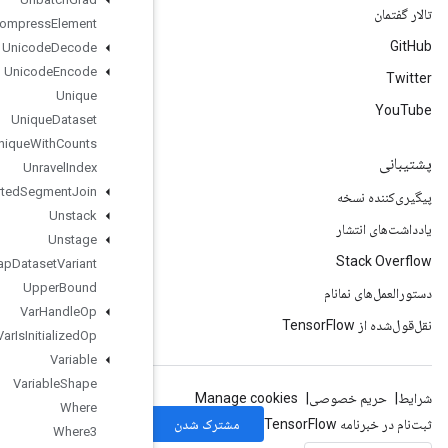
Uncompress
Element
Unicode
Decode
Unicode
Encode
Unique
Unique
Dataset
Unique
With
Counts
Unravel
Index
Unsorted
Segment
Join
Unstack
Unstage
Unwrap
Dataset
Variant
Upper
Bound
Var
Handle
Op
Var
Is
Initialized
Op
Variable
Variable
Shape
Where
Where3