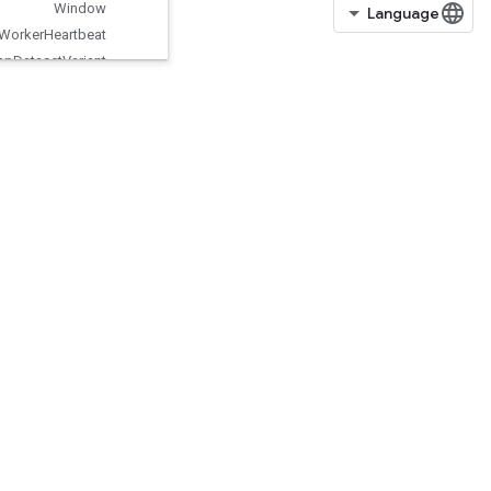
Window
Worker
Heartbeat
Wrap
Dataset
Variant
WriteRawProtoSummary
XlaRecvFromHost
XlaSendToHost
Xlog1py
Zeros
ZerosLike
org.tensorflow.types