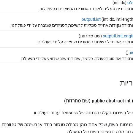
לט
(int idx)
חזיר ידית סמלית לאחד הטנזורים המיוצרים בפעולה זו.
outputList
(int idx, int lengt
חזירה נקודות אחיזה סמליות לרשימת הטנזורים שנוצרה על ידי פעולה זו.
outputListLengt
(שם מחרוזת)
חזירה את גודל רשימת הטנזורים שנוצרה על ידי פעולה זו.
וג
()
חזירה את סוג הפעולה, כלומר, שם החישוב שבוצע על ידי הפעולה.
ריות
public abstract int
(שם מחרוזת)
 הקלט הנתונה של Tensors עבור פעולה זו.
ניסות בשם, שכל אחת מהן מכילה טנסור בודד או רשימה של טנזורים. ש
בור קלט ספציפי בשם של הפעולה.