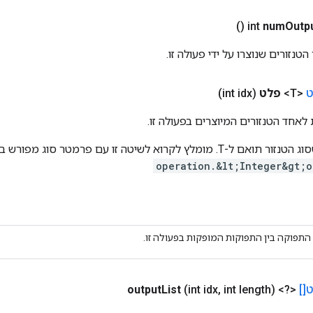
()
num
Outp
נזורים שנוצרו על ידי פעולה זו.
ט
<T>
פלט
(int idx)
לאחד הטנזורים המיוצרים בפעולה זו.
אזהרה: לא בודק שסוג הטנזור תואם ל-T. מומלץ לקרוא לשיטה זו עם פרמטר ס
operation.&lt;Integer&gt;o
התפוקה בין התפוקות המופקות בפעולה זו.
[]
<?>
int length)
,
(int idx
List
output