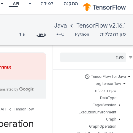
התקנה
למידה
API
Java
TensorFlow v2.16.1
סקירה כללית
Python
C++
Java
עוד
אזהרה
Tensor
Flow for Java
org
.
tensorflow
סקירה כללית
Data
Type
Eager
Session
API
TensorFlow
Execution
Environment
Graph
eration
Graph
Operation