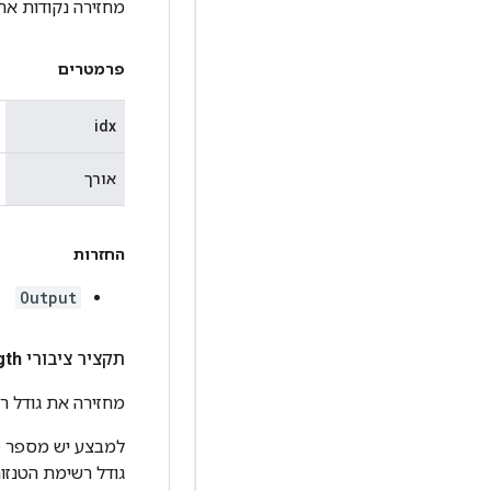
מחזירה נקודות אחי
פרמטרים
idx
אורך
החזרות
Output
תקציר ציבורי int
gth
מחזירה את גודל רש
למבצע יש מספר פל
גודל רשימת הטנזו