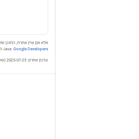
אלא אם צוין אחרת, התוכן של 
Google Developers‏
.‏ Java הוא סימן מסחרי רשום של חברת Oracle ו/או של השותפים העצמאיים שלה.
עדכון אחרון: 2025-07-25 (שעון UTC).
לא להתנתק
בלוג
פורום
GitHub
Twitter
YouTube