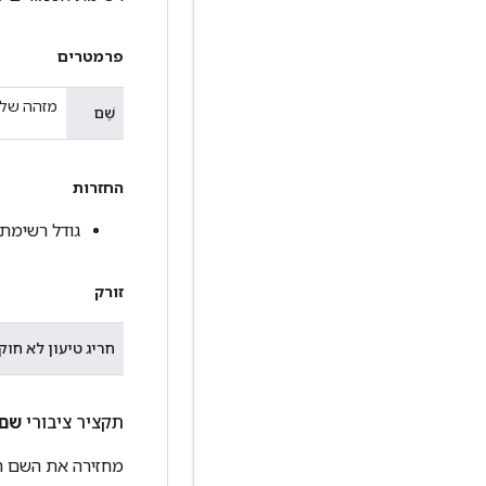
פרמטרים
מזהה של ר
שֵׁם
החזרות
גודל רשימת 
זורק
חריג טיעון לא חוק
תקציר ציבורי
שם
מחזירה את השם ה