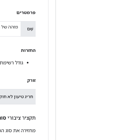
פרמטרים
מזהה של רש
שֵׁם
החזרות
גודל רשימת 
זורק
חריג טיעון לא חוק
תקציר ציבורי
סוג
מחזירה את סוג הפע