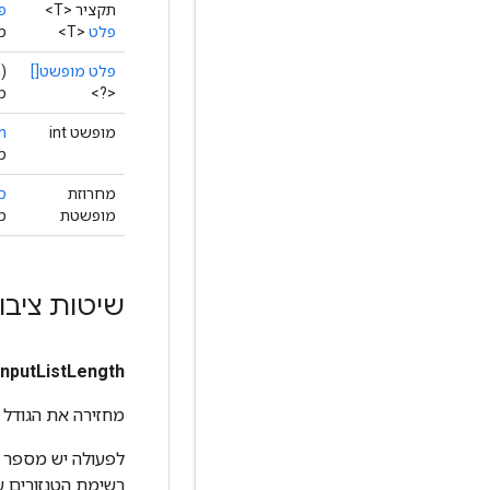
תקציר <T>
פ
פלט
<T>
מ
פלט מופשט[]
h)
<?>
מ
מופשט int
h
מ
מחרוזת
ס
מופשטת
מ
שיטות ציבו
input
List
Length
מחזירה את הגודל של רשימת
לפעולה יש מספר כ
רשימת הטנזורים ע