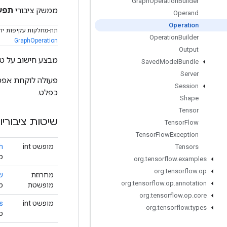
Graph
Operation
Builder
ממשק ציבורי
תפע
Operand
Operation
תת-מחלקות עקיפות יד
Operation
Builder
GraphOperation
Output
מבצע חישוב על טנ
Saved
Model
Bundle
Server
פעולה לוקחת אפס
Session
כפלט.
Shape
Tensor
שיטות ציבוריו
Tensor
Flow
Tensor
Flow
Exception
מופשט int
h
Tensors
מח
org
.
tensorflow
.
examples
org
.
tensorflow
.
op
מחרוזת
ש
org
.
tensorflow
.
op
.
annotation
מופשטת
מ
org
.
tensorflow
.
op
.
core
מופשט int
s
org
.
tensorflow
.
types
מ