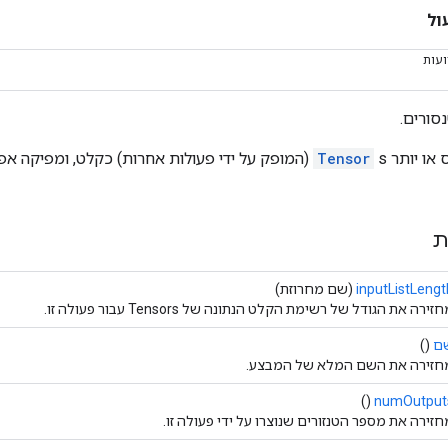
ול
ועות
סורים.
 או יותר
s (המופק על ידי פעולות אחרות) כקלט, ומפיקה אפס או יותר
Tensor
ת
inputListLengt
(שם מחרוזת)
זירה את הגודל של רשימת הקלט הנתונה של Tensors עבור פעולה זו.
ם
()
חזירה את השם המלא של המבצע.
()
numOutput
חזירה את מספר הטנזורים שנוצרו על ידי פעולה זו.