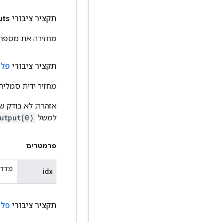
תקציר ציבורי int
uts
מחזירה את מספר הט
תקציר ציבורי
פל
מחזיר ידית סמלית 
למשל
utput(0)
פרמטרים
מדד 
idx
תקציר ציבורי
פלט