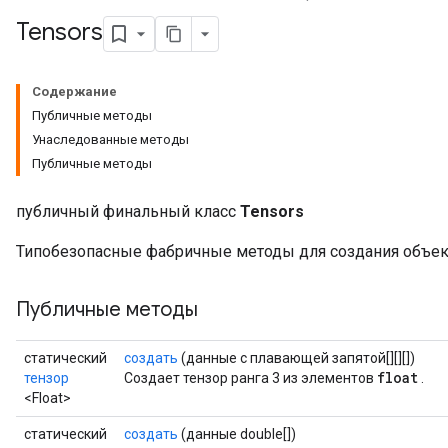
Tensors
Содержание
Публичные методы
Унаследованные методы
Публичные методы
публичный финальный класс
Tensors
Типобезопасные фабричные методы для создания объе
Публичные методы
статический
создать
(данные с плавающей запятой[][][])
float
тензор
Создает тензор ранга 3 из элементов
.
<Float>
статический
создать
(данные double[])