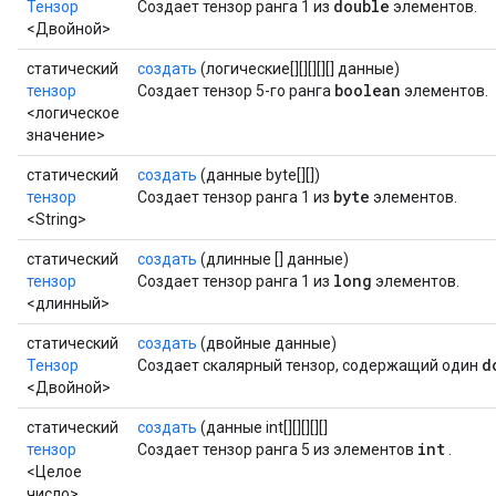
double
Тензор
Создает тензор ранга 1 из
элементов.
<Двойной>
статический
создать
(логические[][][][][] данные)
boolean
тензор
Создает тензор 5-го ранга
элементов.
<логическое
значение>
статический
создать
(данные byte[][])
byte
тензор
Создает тензор ранга 1 из
элементов.
<String>
статический
создать
(длинные [] данные)
long
тензор
Создает тензор ранга 1 из
элементов.
<длинный>
статический
создать
(двойные данные)
d
Тензор
Создает скалярный тензор, содержащий один
<Двойной>
статический
создать
(данные int[][][][][]
int
тензор
Создает тензор ранга 5 из элементов
.
<Целое
число>