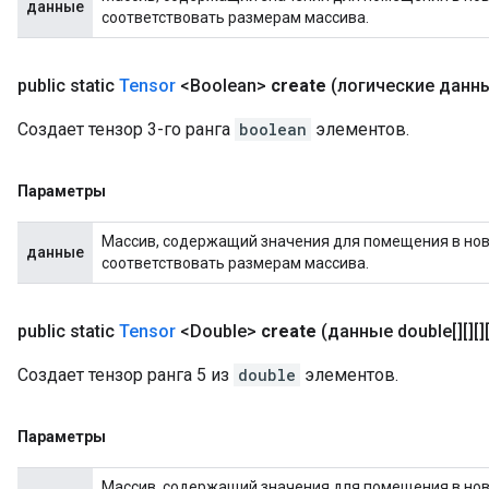
данные
соответствовать размерам массива.
public static
Tensor
<Boolean>
create
(логические данные
Создает тензор 3-го ранга
boolean
элементов.
Параметры
Массив, содержащий значения для помещения в новы
данные
соответствовать размерам массива.
public static
Tensor
<Double>
create
(данные double[][][][
Создает тензор ранга 5 из
double
элементов.
Параметры
Массив, содержащий значения для помещения в новы