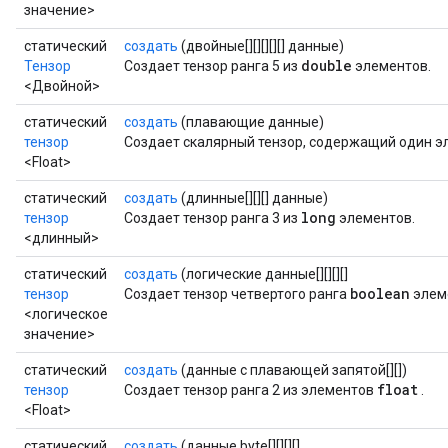
значение>
статический
создать
(двойные[][][][][] данные)
double
Тензор
Создает тензор ранга 5 из
элементов.
<Двойной>
статический
создать
(плавающие данные)
тензор
Создает скалярный тензор, содержащий один 
<Float>
статический
создать
(длинные[][][] данные)
long
тензор
Создает тензор ранга 3 из
элементов.
<длинный>
статический
создать
(логические данные[][][][]
boolean
тензор
Создает тензор четвертого ранга
элем
<логическое
значение>
статический
создать
(данные с плавающей запятой[][])
float
тензор
Создает тензор ранга 2 из элементов
.
<Float>
статический
создать
(данные byte[][][][]