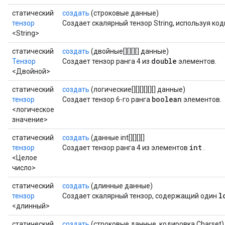
статический
создать
(строковые данные)
тензор
Создает скалярный тензор String, используя ко
<String>
статический
создать
(двойные[][][][] данные)
double
Тензор
Создает тензор ранга 4 из
элементов.
<Двойной>
статический
создать
(логические[][][][][][] данные)
boolean
тензор
Создает тензор 6-го ранга
элементов.
<логическое
значение>
статический
создать
(данные int[][][][]
int
тензор
Создает тензор ранга 4 из элементов
.
<Целое
число>
статический
создать
(длинные данные)
l
тензор
Создает скалярный тензор, содержащий один
<длинный>
статический
создать
(строковые данные, кодировка Charset)