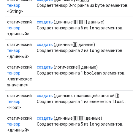
byte
тензор
Создает тензор 3-го ранга из
элементов.
<String>
статический
создать
(длинные[][][][][][] данные)
long
тензор
Создает тензор ранга 6 из
элементов.
<длинный>
статический
создать
(длинные[][] данные)
long
тензор
Создает тензор ранга 2 из
элементов.
<длинный>
статический
создать
(логические[] данные)
boolean
тензор
Создает тензор ранга 1
элементов.
<логическое
значение>
статический
создать
(данные с плавающей запятой [])
float
тензор
Создает тензор ранга 1 из элементов
.
<Float>
статический
создать
(длинные[][][][][] данные)
long
тензор
Создает тензор ранга 5 из
элементов.
<длинный>