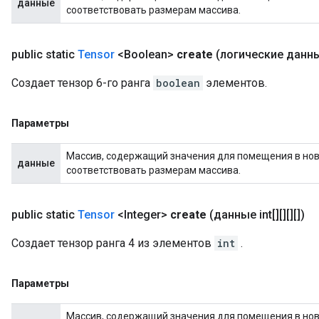
данные
соответствовать размерам массива.
public static
Tensor
<Boolean>
create
(логические данные[
Создает тензор 6-го ранга
boolean
элементов.
Параметры
Массив, содержащий значения для помещения в новы
данные
соответствовать размерам массива.
public static
Tensor
<Integer>
create
(данные int[][][][])
Создает тензор ранга 4 из элементов
int
.
Параметры
Массив, содержащий значения для помещения в новы