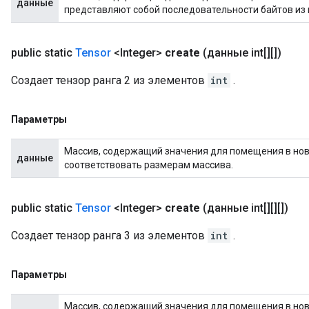
данные
представляют собой последовательности байтов из 
public static
Tensor
<Integer>
create
(данные int[][])
Создает тензор ранга 2 из элементов
int
.
Параметры
Массив, содержащий значения для помещения в новы
данные
соответствовать размерам массива.
public static
Tensor
<Integer>
create
(данные int[][][])
Создает тензор ранга 3 из элементов
int
.
Параметры
Массив, содержащий значения для помещения в новы