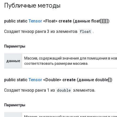
Публичные методы
public static
Tensor
<Float>
create
(данные float[][][])
Создает тензор ранга 3 из элементов
float
.
Параметры
Массив, содержащий значения для помещения в новы
данные
соответствовать размерам массива.
public static
Tensor
<Double>
create
(данные double[])
Создает тензор ранга 1 из
double
элементов.
Параметры
Массив, содержащий значения для помещения в новы