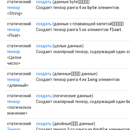
статический
создать
(данные byte[][][][][]
byte
тензор
Создает тензор ранга 4 из
элементов.
<String>
статический
создать
(данные с плавающей запятой[][][][][]
float
тензор
Создает тензор ранга 5 из элементов
.
<Float>
статический
создать
(целые данные)
тензор
Создает скалярный тензор, содержащий один 
<Целое
число>
статический
создать
(длинные[][][][] данные)
long
тензор
Создает тензор ранга 4 из
элементов.
<длинный>
статический
создать
(логические данные)
b
тензор
Создает скалярный тензор, содержащий один
<логическое
значение>
статический
создать
(двойные[][][] данные)
double
Тензор
Создает тензор 3-го ранга из
элементов