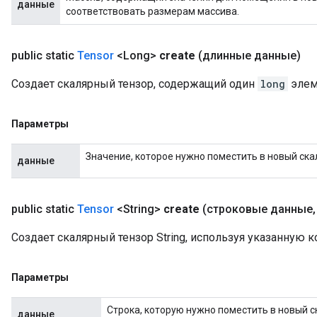
данные
соответствовать размерам массива.
public static
Tensor
<Long>
create
(длинные данные)
Создает скалярный тензор, содержащий один
long
элем
Параметры
Значение, которое нужно поместить в новый ска
данные
public static
Tensor
<String>
create
(строковые данные
,
Создает скалярный тензор String, используя указанную к
Параметры
Строка, которую нужно поместить в новый с
данные