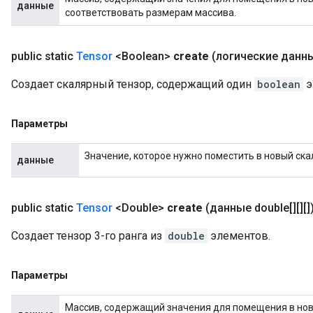
данные
соответствовать размерам массива.
public static
Tensor
<Boolean>
create
(логические данн
Создает скалярный тензор, содержащий один
boolean
э
Параметры
Значение, которое нужно поместить в новый ска
данные
public static
Tensor
<Double>
create
(данные double[][][]
Создает тензор 3-го ранга из
double
элементов.
Параметры
Массив, содержащий значения для помещения в новы