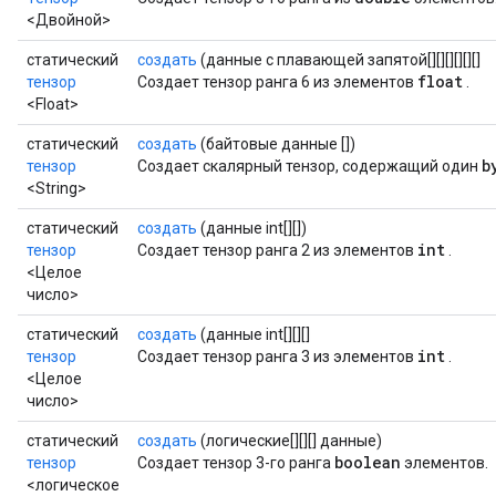
<Двойной>
статический
создать
(данные с плавающей запятой[][][][][][]
float
тензор
Создает тензор ранга 6 из элементов
.
<Float>
статический
создать
(байтовые данные [])
b
тензор
Создает скалярный тензор, содержащий один
<String>
статический
создать
(данные int[][])
int
тензор
Создает тензор ранга 2 из элементов
.
<Целое
число>
статический
создать
(данные int[][][]
int
тензор
Создает тензор ранга 3 из элементов
.
<Целое
число>
статический
создать
(логические[][][] данные)
boolean
тензор
Создает тензор 3-го ранга
элементов.
<логическое