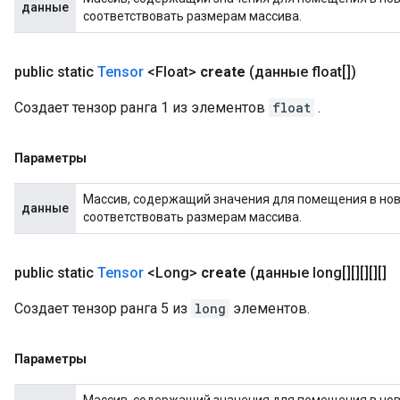
данные
соответствовать размерам массива.
public static
Tensor
<Float>
create
(данные float[])
Создает тензор ранга 1 из элементов
float
.
Параметры
Массив, содержащий значения для помещения в новы
данные
соответствовать размерам массива.
public static
Tensor
<Long>
create
(данные long[][][][][]
Создает тензор ранга 5 из
long
элементов.
Параметры
Массив, содержащий значения для помещения в новы