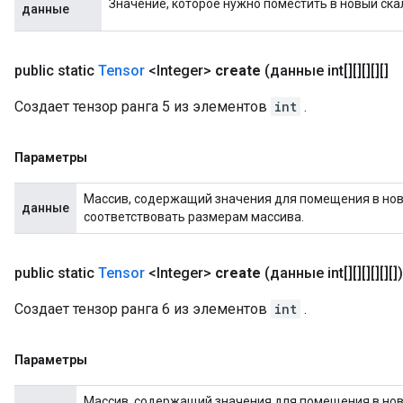
Значение, которое нужно поместить в новый ска
данные
public static
Tensor
<Integer>
create
(данные int[][][][][]
Создает тензор ранга 5 из элементов
int
.
Параметры
Массив, содержащий значения для помещения в новы
данные
соответствовать размерам массива.
public static
Tensor
<Integer>
create
(данные int[][][][][][])
Создает тензор ранга 6 из элементов
int
.
Параметры
Массив, содержащий значения для помещения в новы