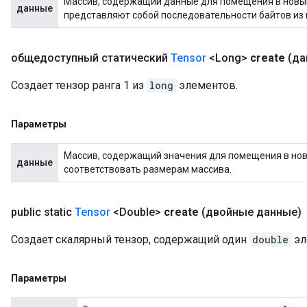
Массив, содержащий данные для помещения в новы
данные
представляют собой последовательности байтов из 
общедоступный статический
Tensor
<Long>
create
(да
Создает тензор ранга 1 из
long
элементов.
Параметры
Массив, содержащий значения для помещения в новы
данные
соответствовать размерам массива.
public static
Tensor
<Double>
create
(двойные данные)
Создает скалярный тензор, содержащий один
double
эл
Параметры