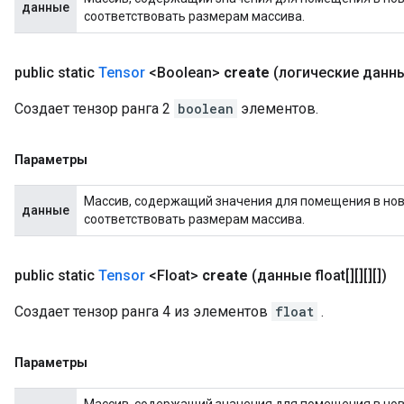
данные
соответствовать размерам массива.
public static
Tensor
<Boolean>
create
(логические данные
Создает тензор ранга 2
boolean
элементов.
Параметры
Массив, содержащий значения для помещения в новы
данные
соответствовать размерам массива.
public static
Tensor
<Float>
create
(данные float[][][][])
Создает тензор ранга 4 из элементов
float
.
Параметры
Массив, содержащий значения для помещения в новы