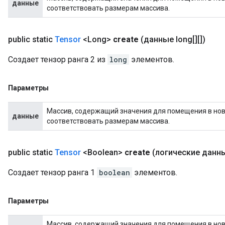
данные
соответствовать размерам массива.
public static
Tensor
<Long>
create
(данные long[][])
Создает тензор ранга 2 из
long
элементов.
Параметры
Массив, содержащий значения для помещения в новы
данные
соответствовать размерам массива.
public static
Tensor
<Boolean>
create
(логические данны
Создает тензор ранга 1
boolean
элементов.
Параметры
Массив, содержащий значения для помещения в новы