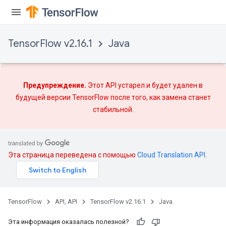
TensorFlow v2.16.1
Java
Предупреждение.
Этот API устарел и будет удален в
будущей версии TensorFlow после того, как
замена
станет
стабильной.
Эта страница переведена с помощью
Cloud Translation API
.
TensorFlow
API, API
TensorFlow v2.16.1
Java
Эта информация оказалась полезной?