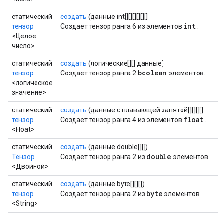
статический
создать
(данные int[][][][][][]
int
тензор
Создает тензор ранга 6 из элементов
.
<Целое
число>
статический
создать
(логические[][] данные)
boolean
тензор
Создает тензор ранга 2
элементов.
<логическое
значение>
статический
создать
(данные с плавающей запятой[][][][]
float
тензор
Создает тензор ранга 4 из элементов
.
<Float>
статический
создать
(данные double[][])
double
Тензор
Создает тензор ранга 2 из
элементов.
<Двойной>
статический
создать
(данные byte[][][])
byte
тензор
Создает тензор ранга 2 из
элементов.
<String>