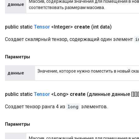
Массив, содержащий значения для помещения в новы
данные
соответствовать размерам массива.
public static
Tensor
<Integer>
create
(int data)
Создает скалярный тензор, содержащий один элемент
i
Параметры
Значение, которое нужно поместить в новый ска
данные
public static
Tensor
<Long>
create
(длинные данные [][][]
Создает тензор ранга 4 из
long
элементов.
Параметры
Массив, содержащий значения для помещения в новы