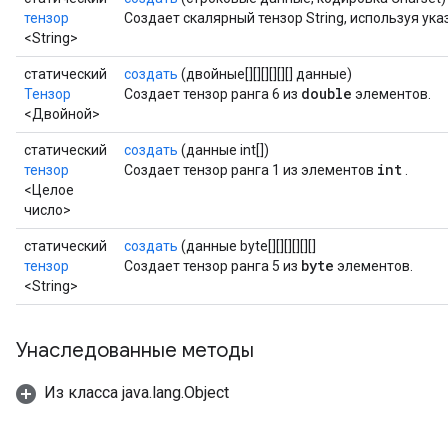
тензор
Создает скалярный тензор String, используя ук
<String>
статический
создать
(двойные[][][][][][] данные)
double
Тензор
Создает тензор ранга 6 из
элементов.
<Двойной>
статический
создать
(данные int[])
int
тензор
Создает тензор ранга 1 из элементов
.
<Целое
число>
статический
создать
(данные byte[][][][][][]
byte
тензор
Создает тензор ранга 5 из
элементов.
<String>
Унаследованные методы
Из класса java.lang.Object