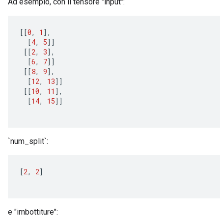
Ad esempio, con il tensore "input":
[[
0
,
1
]
,
[
4
,
5
]]
[[
2
,
3
]
,
[
6
,
7
]]
[[
8
,
9
]
,
[
12
,
13
]]
[[
10
,
11
]
,
[
14
,
15
]]
`num_split`:
t
[
2
,
2
]
e "imbottiture":