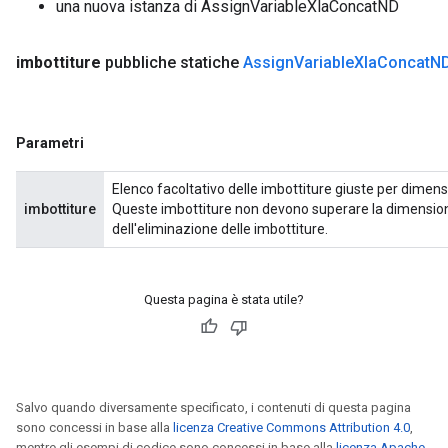
una nuova istanza di AssignVariableXlaConcatND
imbottiture
pubbliche statiche
Assign
Variable
Xla
Concat
N
Parametri
Elenco facoltativo delle imbottiture giuste per dimens
imbottiture
Queste imbottiture non devono superare la dimensione
dell'eliminazione delle imbottiture.
Questa pagina è stata utile?
Salvo quando diversamente specificato, i contenuti di questa pagina
sono concessi in base alla
licenza Creative Commons Attribution 4.0
,
mentre gli esempi di codice sono concessi in base alla
licenza Apache