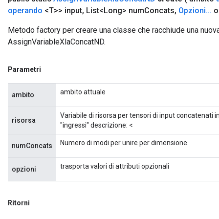
operando
<T>> input
,
List<Long> num
Concats
,
Opzioni
.
.
.
o
Metodo factory per creare una classe che racchiude una nuov
AssignVariableXlaConcatND.
Parametri
ambito attuale
ambito
Variabile di risorsa per tensori di input concatenati i
risorsa
"ingressi" descrizione: <
Numero di modi per unire per dimensione.
numConcats
trasporta valori di attributi opzionali
opzioni
Ritorni