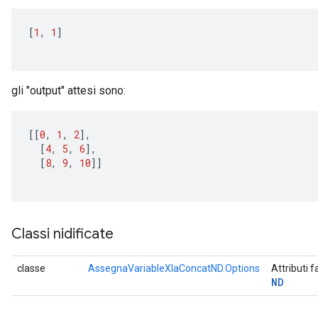
source
[
1
,
1
]
leOp
gli "output" attesi sono:
[[
0
,
1
,
2
]
,
[
4
,
5
,
6
]
,
[
8
,
9
,
10
]]
Classi nidificate
classe
AssegnaVariableXlaConcatND.Options
Attributi f
ND
Flush