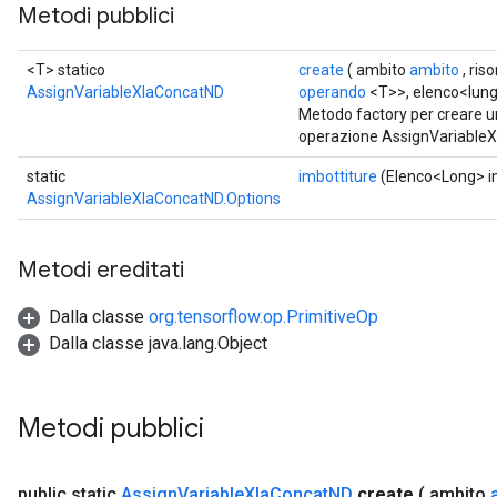
Metodi pubblici
eHandleOp
<T> statico
create
( ambito
ambito
, ris
AssignVariableXlaConcatND
operando
<T>>, elenco<lun
Metodo factory per creare u
ureSplit
operazione AssignVariable
static
imbottiture
(Elenco<Long> i
AssignVariableXlaConcatND.Options
Metodi ereditati
Dalla classe
org.tensorflow.op.PrimitiveOp
Dalla classe java.lang.Object
Metodi pubblici
public static
Assign
Variable
Xla
Concat
ND
create
( ambito