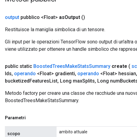
output
pubblico <Float>
as
Output
()
Restituisce la maniglia simbolica di un tensore.
Gli input per le operazioni TensorFlow sono output di un'alt
viene utilizzato per ottenere un handle simbolico che rappresent
public static
Boosted
Trees
Make
Stats
Summary
create
(
s
Ids
,
operando
<Float> gradienti
,
operando
<Float> hessian
bucketized
Features
List
,
Long max
Splits
,
Long num
Bucket
Metodo factory per creare una classe che racchiude una nuov
BoostedTreesMakeStatsSummary.
Parametri
ambito attuale
scopo