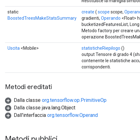
Restituisce la maniglia simbol
static
create
(
scope
scope,
Operan
BoostedTreesMakeStatsSummary
gradienti,
Operando
<Float> h
bucketizedFeaturesList, Lon
Metodo factory per creare un
operazione BoostedTreesMa
Uscita
<Mobile>
statisticheRiepilogo
()
output Tensore di grado 4 (sh
contenente le statistiche acc
corrispondenti.
Metodi ereditati
Dalla classe
org.tensorflow.op.PrimitiveOp
Dalla classe java.lang.Object
Dall'interfaccia
org.tensorflow.Operand
Metodi pubblici