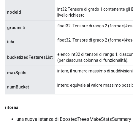
int32 Tensore di grado 1 contenente gli ID
nodeId
livello richiesto.
float32; Tensore di rango 2 (forma=[#esem
gradienti
float32; Tensore di grado 2 (forma=[#esem
iuta
elenco int32 di tensori di rango 1, cias
bucketizedFeaturesList
(per ciascuna colonna di funzionalità).
intero; il numero massimo di suddivisioni p
maxSplits
intero; equivale al valore massimo possi
numBucket
ritorna
una nuova istanza di BoostedTreesMakeStatsSummary