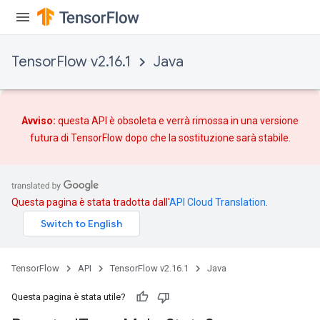
t
TensorFlow v2.16.1
Java
Avviso:
questa API è obsoleta e verrà rimossa in una versione
futura di TensorFlow dopo che
la sostituzione
sarà stabile.
source
leOp
Questa pagina è stata tradotta dall'
API Cloud Translation
.
TensorFlow
API
TensorFlow v2.16.1
Java
Questa pagina è stata utile?