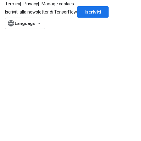
Termini
Privacy
Manage cookies
Iscriviti
Iscriviti alla newsletter di TensorFlow
ryTensorBatch
dTensorBatch
rBatch
Batch