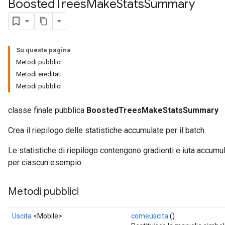
Boosted
Trees
Make
Stats
Summary
Su questa pagina
Metodi pubblici
Flush
Metodi ereditati
Metodi pubblici
eHandleOp
classe finale pubblica
BoostedTreesMakeStatsSummary
Crea il riepilogo delle statistiche accumulate per il batch.
ureSplit
Le statistiche di riepilogo contengono gradienti e iuta accumu
per ciascun esempio.
Metodi pubblici
Uscita
<Mobile>
comeuscita
()