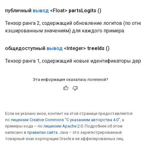
публичный
вывод
<Float>
parts
Logits
()
Тензор ранга 2, содержащий обновление логитов (по о
кэшированным значениям) для каждого примера.
общедоступный
вывод
<Integer>
tree
Ids
()
Тензор ранга 1, содержащий новые идентификаторы дер
Эта информация оказалась полезной?
Если не указано иное, контент на этой странице предоставляется
по
лицензии Creative Commons "С указанием авторства 4.0"
, а
примеры кода – по
лицензии Apache 2.0
. Подробнее об этом
написано в
правилах сайта
. Java – это зарегистрированный
товарный знак корпорации Oracle и ее аффилированных лиц.