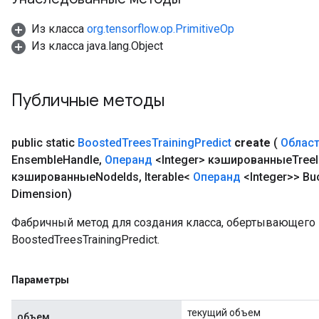
Из класса
org.tensorflow.op.PrimitiveOp
Из класса java.lang.Object
Публичные методы
public static
Boosted
Trees
Training
Predict
create
(
Облас
Ensemble
Handle
,
Операнд
<Integer> кэшированныеTree
кэшированныеNode
Ids
,
Iterable<
Операнд
<Integer>> Bu
Dimension)
Фабричный метод для создания класса, обертывающег
BoostedTreesTrainingPredict.
Параметры
текущий объем
объем