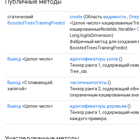
Публичные методы
статический
create
(Область
видимости
,
Опе
BoostedTreesTrainingPredict
<Целое число> кэшированныеTre
кэшированныеNodeIds, Iterable<
Long logitsDimension)
Фабричный метод для создания 
BoostedTreesTrainingPredict.
Вывод
<Целое число>
идентификаторы узлов
()
Тензор ранга 1, содержащий нов
Tree_ids.
Выход
<С плавающей
частичныелогиты
()
запятой>
Тензор ранга 2, содержащий обн
сохраненным кэшированным знач
Вывод
<Целое число>
идентификаторы деревьев
()
Тензор ранга 1, содержащий но
каждого примера.
Унаследованные методы