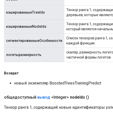
Тензор ранга 1, содержащ
кэшированныеTreeIds
деревьев, которые являют
Тензор ранга 1, содержащи
кэшированныеNodeIds
который является начальн
Список тензоров ранга 1, 
сегментированныеОсобенности
каждой функции.
скаляр, размерность логит
логитыразмерность
частичной формы логитов.
Возврат
новый экземпляр BoostedTreesTrainingPredict
общедоступный
вывод
<Integer>
node
Ids
()
Тензор ранга 1, содержащий новые идентификаторы узло