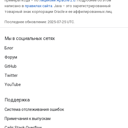
примеры кода – по
лицензии Apache 2.0
. Подробнее об этом
написано в
правилах сайта
. Java – это зарегистрированный
товарный знак корпорации Oracle и ее аффилированных лиц.
Последнее обновление: 2025-07-25 UTC.
ryTensorBatch
dTensorBatch
Мы в социальных сетях
Блог
Форум
GitHub
Twitter
YouTube
Поддержка
rBatch
Система отслеживания ошибок
Примечания к выпускам
Batch
Сайт Stack Overflow