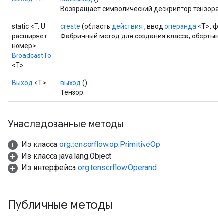
Возвращает символический дескриптор тензора
static <T, U
create
(область
действия
, ввод
операнда
<T>, 
расширяет
Фабричный метод для создания класса, оберты
номер>
BroadcastTo
<T>
Выход
<Т>
выход
()
Тензор.
Унаследованные методы
Из класса
org.tensorflow.op.PrimitiveOp
Из класса java.lang.Object
Из интерфейса
org.tensorflow.Operand
Публичные методы