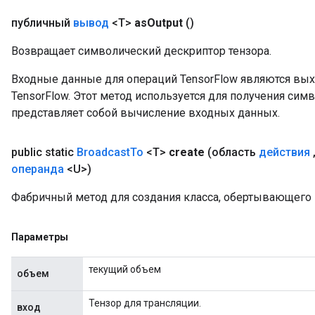
публичный
вывод
<T>
as
Output
()
Возвращает символический дескриптор тензора.
Входные данные для операций TensorFlow являются вы
TensorFlow. Этот метод используется для получения сим
представляет собой вычисление входных данных.
public static
Broadcast
To
<T>
create
(область
действия
операнда
<U>)
Фабричный метод для создания класса, обертывающего 
Параметры
текущий объем
объем
Тензор для трансляции.
вход