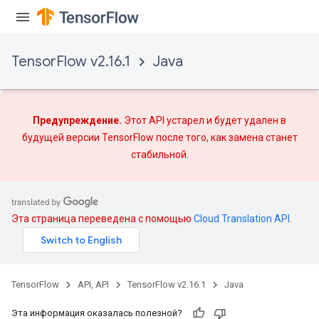
TensorFlow v2.16.1
Java
Flush
Предупреждение.
Этот API устарел и будет удален в
будущей версии TensorFlow после того, как
замена
станет
eHandleOp
стабильной.
ureSplit
Эта страница переведена с помощью
Cloud Translation API
.
TensorFlow
API, API
TensorFlow v2.16.1
Java
Эта информация оказалась полезной?