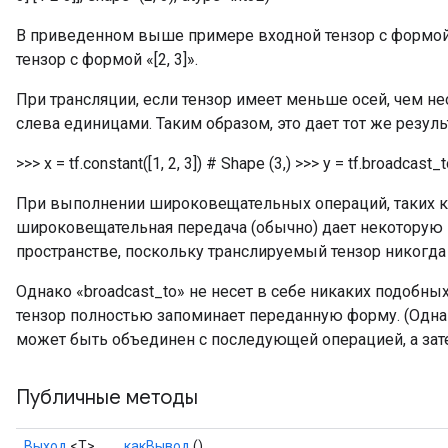
В приведенном выше примере входной тензор с формой «
тензор с формой «[2, 3]».
При трансляции, если тензор имеет меньше осей, чем н
слева единицами. Таким образом, это дает тот же резуль
>>> x = tf.constant([1, 2, 3]) # Shape (3,) >>> y = tf.broadcast_to
При выполнении широковещательных операций, таких ка
широковещательная передача (обычно) дает некоторую
пространстве, поскольку транслируемый тензор никогда 
Однако «broadcast_to» не несет в себе никаких подобн
тензор полностью запоминает переданную форму. (Однако
может быть объединен с последующей операцией, а зат
Публичные методы
Выход
<Т>
какВывод
()