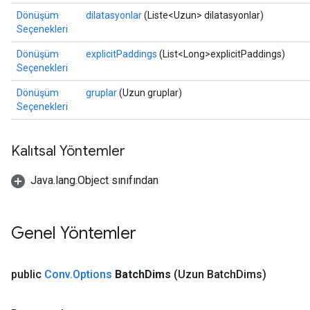
Dönüşüm
dilatasyonlar
(Liste<Uzun> dilatasyonlar)
Seçenekleri
Dönüşüm
explicitPaddings
(List<Long>explicitPaddings)
Seçenekleri
Dönüşüm
gruplar
(Uzun gruplar)
Seçenekleri
Kalıtsal Yöntemler
Java.lang.Object sınıfından
Genel Yöntemler
public
Conv
.
Options
Batch
Dims
(Uzun Batch
Dims)