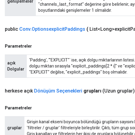
genişlemeler
"channels_last_format" değerine göre belirlenir; ayrın
boyutlarındaki genişlemeler 1 olmalıdır.
public
Conv
.
Optionsexplicit
Paddings
(
List<Long>explicit
P
Parametreler
'Padding', '"EXPLICIT"` ise, açık dolgu miktarlarının listes
açık
rBatch
dolgu miktarı sırasıyla "explicit_paddings[2 * i]" ve "expli
Dolgular
"EXPLICIT" değilse, "explicit_paddings" boş olmalıdır.
Batch
herkese açık
Dönüşüm Seçenekleri
grupları
(Uzun gruplar)
atch
Parametreler
Girişin kanal ekseni boyunca bölündüğü grupların sayısını be
gruplar
'filtreler / gruplar' filtreleriyle birleştirilir. Çıktı, tüm gr
Giriş kanalları ve filtrelerin her ikisi de gruplara bölünebilir 