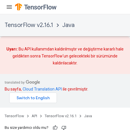
TensorFlow v2.16.1
Java
Uyarı:
Bu API kullanımdan kaldırılmıştır ve
değiştirme
kararlı hale
geldikten sonra TensorFlow'un gelecekteki bir sürümünde
kaldırılacaktır.
Bu sayfa,
Cloud Translation API
ile çevrilmiştir.
TensorFlow
API
TensorFlow v2.16.1
Java
Bu size yardımcı oldu mu?