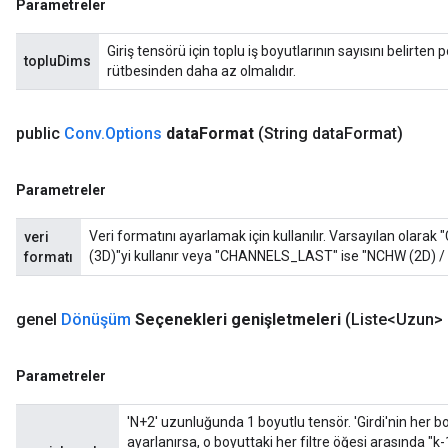
Parametreler
Giriş tensörü için toplu iş boyutlarının sayısını belirten 
topluDims
rütbesinden daha az olmalıdır.
public
Conv
.
Options
data
Format
(String data
Format)
Parametreler
Veri formatını ayarlamak için kullanılır. Varsayılan ol
veri
(3D)"yi kullanır veya "CHANNELS_LAST" ise "NCHW (2D) / 
formatı
genel
Dönüşüm
Seçenekleri genişletmeleri
(Liste<Uzun> 
Parametreler
ryTensorBatch
'N+2' uzunluğunda 1 boyutlu tensör. 'Girdi'nin her bo
dTensorBatch
ayarlanırsa, o boyuttaki her filtre öğesi arasında "k-