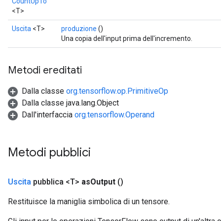
CountUpTo
<T>
Uscita
<T>
produzione
()
Una copia dell'input prima dell'incremento.
Metodi ereditati
Dalla classe
org.tensorflow.op.PrimitiveOp
Dalla classe java.lang.Object
Dall'interfaccia
org.tensorflow.Operand
Metodi pubblici
Uscita
pubblica <T>
as
Output
()
Restituisce la maniglia simbolica di un tensore.