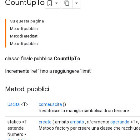
Count
Up
To
Su questa pagina
Metodi pubblici
Metodi ereditati
Metodi pubblici
classe finale pubblica
CountUpTo
Incrementa 'ref' fino a raggiungere 'limit'.
Metodi pubblici
Uscita
<T>
comeuscita
()
Restituisce la maniglia simbolica di un tensore.
statico <T
create
( ambito
ambito
, riferimento
operando
<T>, 
estende
Metodo factory per creare una classe che racchiu
Numero>