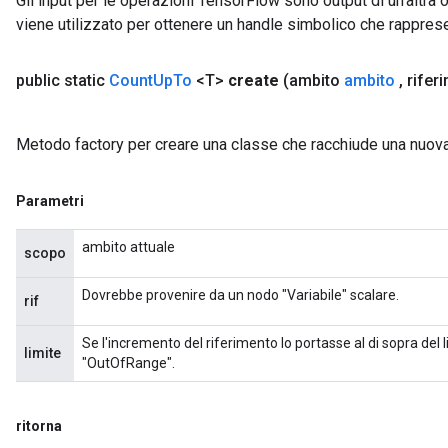
Gli input per le operazioni TensorFlow sono output di un'alt
viene utilizzato per ottenere un handle simbolico che rappresent
public static
Count
Up
To
<T>
create
(ambito
ambito
,
rifer
Metodo factory per creare una classe che racchiude una nuo
Parametri
ryTensorBatch
dTensorBatch
ambito attuale
scopo
Dovrebbe provenire da un nodo "Variabile" scalare.
rif
Se l'incremento del riferimento lo portasse al di sopra del
limite
"OutOfRange".
ritorna