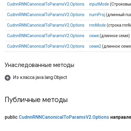
CudnnRNNCanonicalToParamsV2.Options
inputMode
(Строковы
CudnnRNNCanonicalToParamsV2.Options
numProj
(длинный nu
CudnnRNNCanonicalToParamsV2.Options
rnnMode
(строка rnn
CudnnRNNCanonicalToParamsV2.Options
семя
(длинное семя)
CudnnRNNCanonicalToParamsV2.Options
семя2
(длинное семя
Унаследованные методы
Из класса java.lang.Object
Публичные методы
public
Cudnn
RNNCanonical
To
Params
V2
.
Options
направл