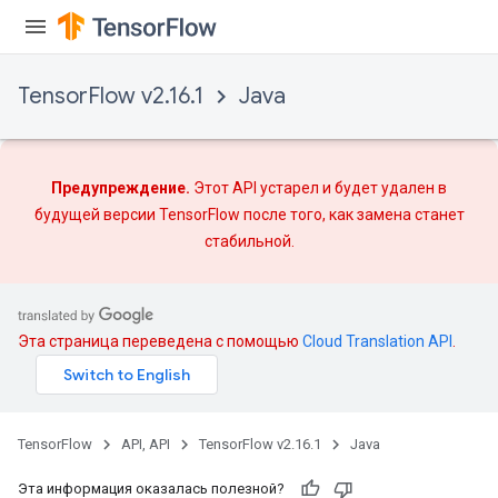
TensorFlow v2.16.1
Java
Предупреждение.
Этот API устарел и будет удален в
будущей версии TensorFlow после того, как
замена
станет
стабильной.
Эта страница переведена с помощью
Cloud Translation API
.
TensorFlow
API, API
TensorFlow v2.16.1
Java
Эта информация оказалась полезной?