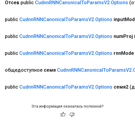
Отсев
public
Cudnn
RNNCanonical
To
Params
V2
.
Options
(о
public
Cudnn
RNNCanonical
To
Params
V2
.
Options
input
Mod
public
Cudnn
RNNCanonical
To
Params
V2
.
Options
num
Proj
ryTensorBatch
dTensorBatch
public
Cudnn
RNNCanonical
To
Params
V2
.
Options
rnn
Mode
общедоступное
семя
Cudnn
RNNCanonical
To
Params
V2
.
public
Cudnn
RNNCanonical
To
Params
V2
.
Options
семя2
(д
Эта информация оказалась полезной?
rBatch