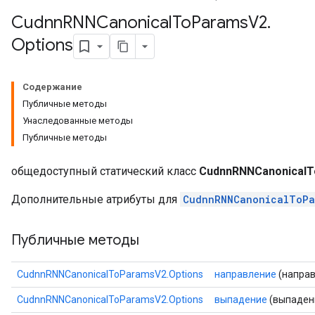
Cudnn
RNNCanonical
To
Params
V2
.
Options
Содержание
Публичные методы
Унаследованные методы
Публичные методы
общедоступный статический класс
CudnnRNNCanonicalT
Дополнительные атрибуты для
CudnnRNNCanonicalToPa
Публичные методы
CudnnRNNCanonicalToParamsV2.Options
направление
(направ
CudnnRNNCanonicalToParamsV2.Options
выпадение
(выпаден