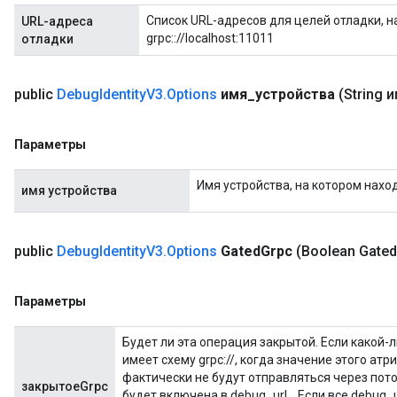
rBatch
Список URL-адресов для целей отладки, на
URL-адреса
grpc:://localhost:11011
отладки
Batch
public
Debug
Identity
V3
.
Options
имя
_
устройства
(String 
atch
Параметры
Имя устройства, на котором наход
имя устройства
public
Debug
Identity
V3
.
Options
Gated
Grpc
(Boolean Gated
Параметры
Будет ли эта операция закрытой. Если какой-л
имеет схему grpc://, когда значение этого атр
фактически не будут отправляться через поток
закрытоеGrpc
будет включена в debug_url. . Если все debug_