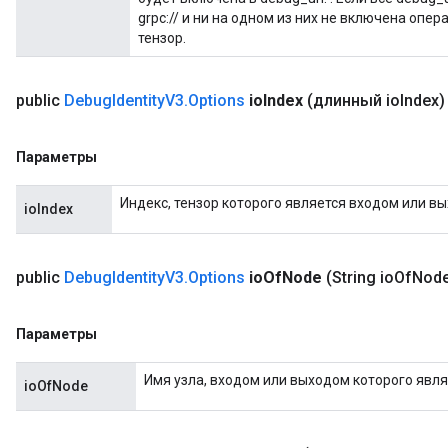
grpc:// и ни на одном из них не включена опер
тензор.
public
Debug
Identity
V3
.
Options
io
Index
(длинный io
Index)
Параметры
Индекс, тензор которого является входом или вы
ioIndex
public
Debug
Identity
V3
.
Options
io
Of
Node
(String io
Of
Node
Параметры
Имя узла, входом или выходом которого явля
ioOfNode