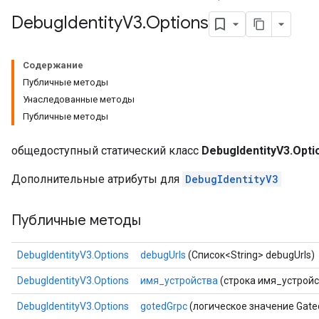
Debug
Identity
V3
.
Options
Содержание
Публичные методы
Унаследованные методы
Публичные методы
общедоступный статический класс
DebugIdentityV3.Opti
Дополнительные атрибуты для
DebugIdentityV3
Публичные методы
DebugIdentityV3.Options
debugUrls
(Список<String> debugUrls)
DebugIdentityV3.Options
имя_устройства
(строка имя_устройс
DebugIdentityV3.Options
gotedGrpc
(логическое значение Gate