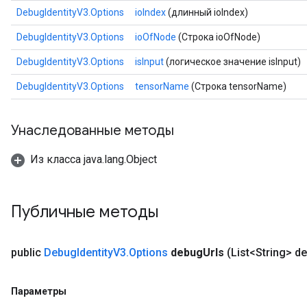
DebugIdentityV3.Options
ioIndex
(длинный ioIndex)
DebugIdentityV3.Options
ioOfNode
(Строка ioOfNode)
DebugIdentityV3.Options
isInput
(логическое значение isInput)
DebugIdentityV3.Options
tensorName
(Строка tensorName)
Унаследованные методы
ryTensorBatch
dTensorBatch
Из класса java.lang.Object
Публичные методы
public
Debug
Identity
V3
.
Options
debug
Urls
(List<String> d
Параметры