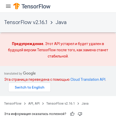
TensorFlow v2.16.1
Java
Предупреждение.
Этот API устарел и будет удален в
будущей версии TensorFlow после того, как
замена
станет
стабильной.
Эта страница переведена с помощью
Cloud Translation API
.
TensorFlow
API, API
TensorFlow v2.16.1
Java
Эта информация оказалась полезной?