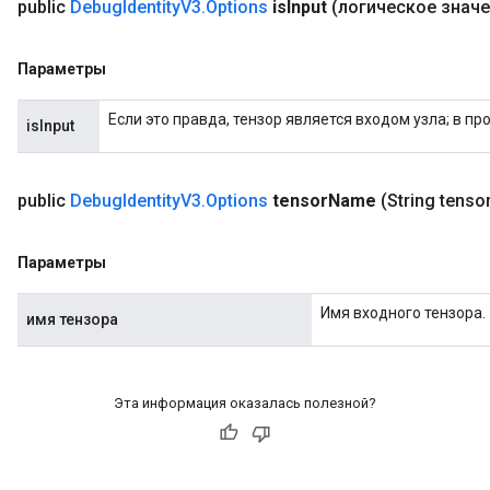
public
Debug
Identity
V3
.
Options
is
Input
(логическое значе
Параметры
Если это правда, тензор является входом узла; в п
isInput
public
Debug
Identity
V3
.
Options
tensor
Name
(String tenso
Параметры
Имя входного тензора.
имя тензора
Эта информация оказалась полезной?