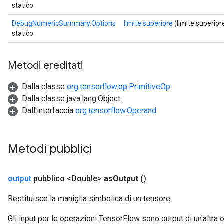
statico
DebugNumericSummary.Options
limite superiore
(limite superior
statico
Metodi ereditati
Dalla classe
org.tensorflow.op.PrimitiveOp
Dalla classe java.lang.Object
Dall'interfaccia
org.tensorflow.Operand
Metodi pubblici
output
pubblico <Double>
as
Output
()
Restituisce la maniglia simbolica di un tensore.
Gli input per le operazioni TensorFlow sono output di un'alt