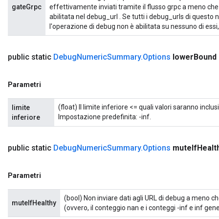
gateGrpc
effettivamente inviati tramite il flusso grpc a meno ch
abilitata nel debug_url . Se tutti i debug_urls di quest
l'operazione di debug non è abilitata su nessuno di essi
public static
Debug
Numeric
Summary
.
Options
lower
Bound
Parametri
(float) Il limite inferiore <= quali valori saranno inclu
limite
Impostazione predefinita: -inf.
inferiore
public static
Debug
Numeric
Summary
.
Options
mute
If
Healt
Parametri
(bool) Non inviare dati agli URL di debug a meno che
muteIfHealthy
(ovvero, il conteggio nan e i conteggi -inf e inf gen