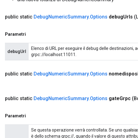
public static
Debug
Numeric
Summary
.
Options
debug
Urls
(
Parametri
Elenco di URL per eseguire il debug delle destinazioni,
debugUrl
grpc:://localhost:11011.
public static
Debug
Numeric
Summary
.
Options
nomedisposi
public static
Debug
Numeric
Summary
.
Options
gate
Grpc
(B
Parametri
Se questa operazione verrà controllata. Se uno qualsia
è dello schema grpc://, quando il valore di questo attri