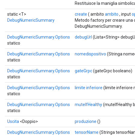
Restituisce la maniglia simbolic
static <T>
create
( ambito
ambito
, input
o
Batch
DebugNumericSummary
Metodo factory per creare una 
DebugNumericSummary.
atch
DebugNumericSummary.Options
debugUrl
(Lista<String> debugU
statico
DebugNumericSummary.Options
nomedispositivo
(Stringa nomed
statico
DebugNumericSummary.Options
gateGrpc
(gateGrpc booleano)
statico
DebugNumericSummary.Options
limite inferiore
(limite inferiore
statico
DebugNumericSummary.Options
muteIfHealthy
(muteIfHealthy 
statico
Uscita
<Doppio>
produzione
()
DebugNumericSummary.Options
tensorName
(Stringa tensorNa