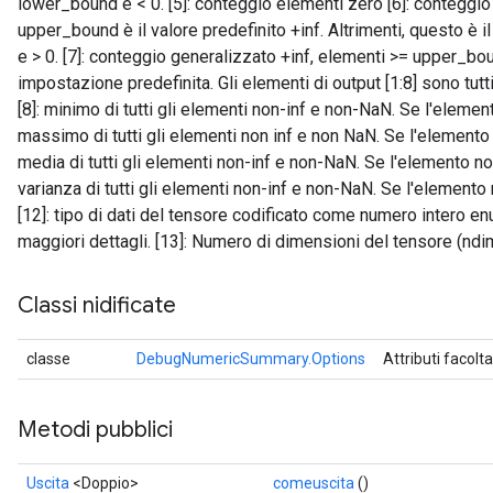
lower_bound e < 0. [5]: conteggio elementi zero [6]: conteggio 
upper_bound è il valore predefinito +inf. Altrimenti, questo è
e > 0. [7]: conteggio generalizzato +inf, elementi >= upper_b
impostazione predefinita. Gli elementi di output [1:8] sono tutti
[8]: minimo di tutti gli elementi non-inf e non-NaN. Se l'elemento
massimo di tutti gli elementi non inf e non NaN. Se l'elemento n
media di tutti gli elementi non-inf e non-NaN. Se l'elemento non
varianza di tutti gli elementi non-inf e non-NaN. Se l'elemento 
ryTensorBatch
[12]: tipo di dati del tensore codificato come numero intero e
dTensorBatch
maggiori dettagli. [13]: Numero di dimensioni del tensore (ndi
Classi nidificate
classe
DebugNumericSummary.Options
Attributi facolta
Metodi pubblici
Uscita
<Doppio>
comeuscita
()
rBatch