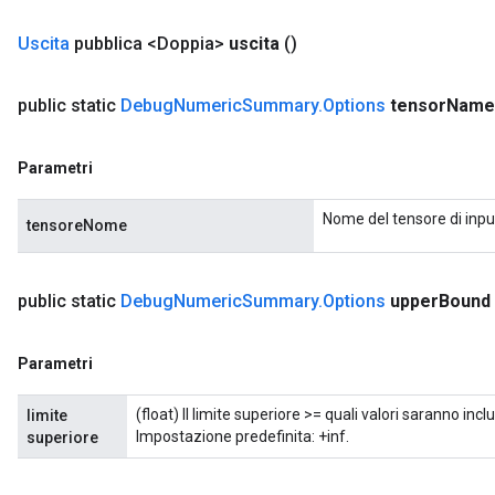
Uscita
pubblica <Doppia>
uscita
()
public static
Debug
Numeric
Summary
.
Options
tensor
Name
Parametri
Nome del tensore di inpu
tensoreNome
public static
Debug
Numeric
Summary
.
Options
upper
Bound
rs
mParameters
Parametri
rs
(float) Il limite superiore >= quali valori saranno inc
limite
Parameters
Impostazione predefinita: +inf.
superiore
rParameters
Parameters