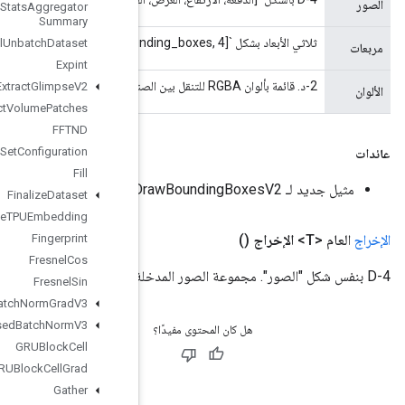
Experimental
Stats
Aggregator
Summary
Experimental
Unbatch
Dataset
Expint
Extract
Glimpse
V2
Extract
Volume
Patches
FFTND
File
System
Set
Configuration
Fill
Finalize
Dataset
Finalize
TPUEmbedding
Fingerprint
Fresnel
Cos
Fresnel
Sin
Fused
Batch
Norm
Grad
V3
Fused
Batch
Norm
V3
GRUBlock
Cell
GRUBlock
Cell
Grad
Gather