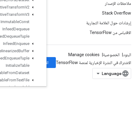
Image
Projective
Transform
V2
Image
Projective
Transform
V3
Immutable
Const
Infeed
Dequeue
Infeed
Dequeue
Tuple
Infeed
Enqueue
Infeed
Enqueue
Prelinearized
Buffer
Infeed
Enqueue
Tuple
الاشتراك
Initialize
Table
Initialize
Table
From
Dataset
Initialize
Table
From
Text
File
Inplace
Add
Inplace
Sub
Inplace
Update
IsBoostedTreesEnsembleInitialize
d
IsBoostedTreesQuantileStreamRe
sourceInitialized
IsTPUEmbeddingInitialized