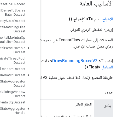
Experimental
Dataset
To
TFRecord
Experimental
Dense
To
Sparse
Batch
Dataset
Experimental
Latency
Stats
Dataset
Experimental
Matching
Files
Dataset
Experimental
Max
Intra
Op
المدخلات إلى عمليات TensorFlow هي مخرجات عملية TensorFlow أخرى. يتم استخدام هذه الطريقة للحصول على مقبض
Parallelism
Dataset
Experimental
Parse
Example
Dataset
Experimental
Private
Thread
Pool
(
نطاق
النطاق، صور
المعامل
<T>، مربعات
المعامل
<Float>، ألوان
Dataset
Experimental
Random
Dataset
Experimental
Rebatch
Dataset
Experimental
Set
Stats
Aggregator
Dataset
Experimental
Sliding
Window
Dataset
Experimental
Sql
Dataset
Experimental
Stats
Aggregator
Handle