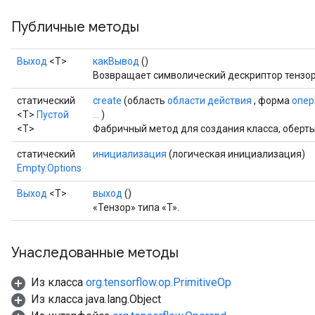
Публичные методы
Выход
<Т>
какВывод
()
Возвращает символический дескриптор тензор
статический
create
(область
области действия
, форма
опер
<T>
Пустой
...
)
<T>
Фабричный метод для создания класса, оберт
статический
инициализация
(логическая инициализация)
Empty.Options
Выход
<Т>
выход
()
«Тензор» типа «T».
Унаследованные методы
Из класса
org.tensorflow.op.PrimitiveOp
Из класса java.lang.Object