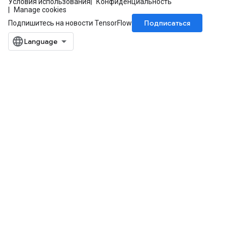
Условия использования
Конфиденциальность
mParameters
Manage cookies
rs
Подписаться
Подпишитесь на новости TensorFlow
Parameters
rParameters
Parameters
ters
arameters
meters
rs
tDescentParameters