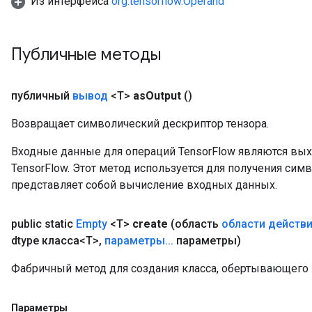
Из интерфейса
org.tensorflow.Operand
Публичные методы
публичный
вывод
<T>
as
Output
()
Возвращает символический дескриптор тензора.
Входные данные для операций TensorFlow являются вы
TensorFlow. Этот метод используется для получения сим
представляет собой вычисление входных данных.
public static
Empty
<T>
create
(область
области действ
dtype класса<T>
,
параметры
.
.
.
параметры)
Фабричный метод для создания класса, обертывающего
Параметры