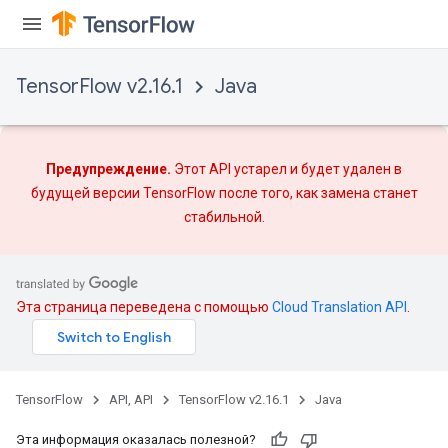
TensorFlow v2.16.1
Java
Предупреждение.
Этот API устарел и будет удален в
будущей версии TensorFlow после того, как
замена
станет
стабильной.
ryTensorBatch
dTensorBatch
Эта страница переведена с помощью
Cloud Translation API
.
TensorFlow
API, API
TensorFlow v2.16.1
Java
Эта информация оказалась полезной?