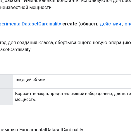
ut_dataset`. Именованные константы используются для обо
 неизвестной мощности.
perimental
Dataset
Cardinality
create
(область
действия
,
оп
од для создания класса, обертывающего новую операцию
asetCardinality.
текущий объем
Вариант тензора, представляющий набор данных, для кот
мощность.
емпляр ExperimentalDatasetCardinality