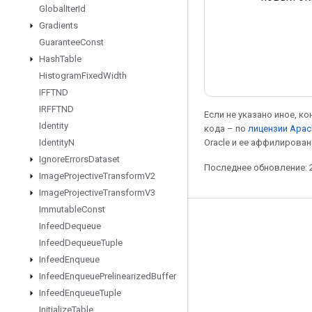
Global
Iter
Id
Gradients
Guarantee
Const
Hash
Table
Histogram
Fixed
Width
IFFTND
IRFFTND
Если не указано иное, к
Identity
кода – по
лицензии Apac
Oracle и ее аффилирован
Identity
N
Ignore
Errors
Dataset
Последнее обновление: 2
Image
Projective
Transform
V2
Image
Projective
Transform
V3
Immutable
Const
Мы в социальных сетях
Infeed
Dequeue
Infeed
Dequeue
Tuple
Блог
Infeed
Enqueue
Форум
Infeed
Enqueue
Prelinearized
Buffer
GitHub
Infeed
Enqueue
Tuple
Initialize
Table