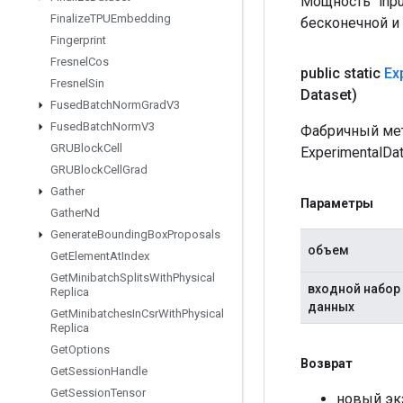
Мощность `inp
Finalize
TPUEmbedding
бесконечной и
Fingerprint
Fresnel
Cos
public static
Ex
Fresnel
Sin
Dataset)
Fused
Batch
Norm
Grad
V3
Fused
Batch
Norm
V3
Фабричный мет
GRUBlock
Cell
ExperimentalDat
GRUBlock
Cell
Grad
Gather
Параметры
Gather
Nd
Generate
Bounding
Box
Proposals
объем
Get
Element
At
Index
Get
Minibatch
Splits
With
Physical
входной набор
Replica
данных
Get
Minibatches
In
Csr
With
Physical
Replica
Get
Options
Возврат
Get
Session
Handle
Get
Session
Tensor
новый экз