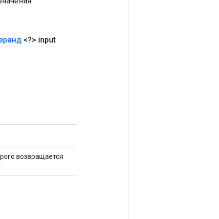
значения
еранд
<?> input
орого возвращается