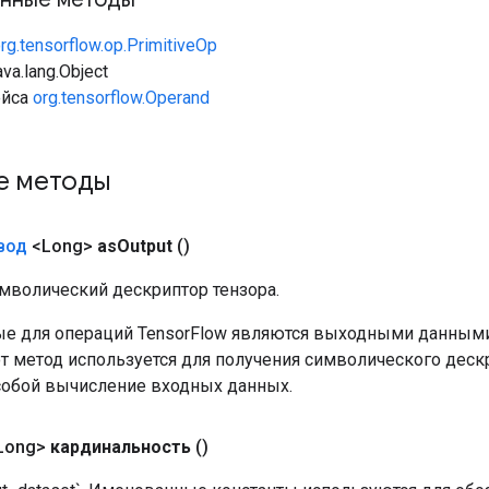
rg.tensorflow.op.PrimitiveOp
va.lang.Object
ейса
org.tensorflow.Operand
е методы
вод
<Long>
as
Output
()
мволический дескриптор тензора.
е для операций TensorFlow являются выходными данными
от метод используется для получения символического деск
собой вычисление входных данных.
Long>
кардинальность
()