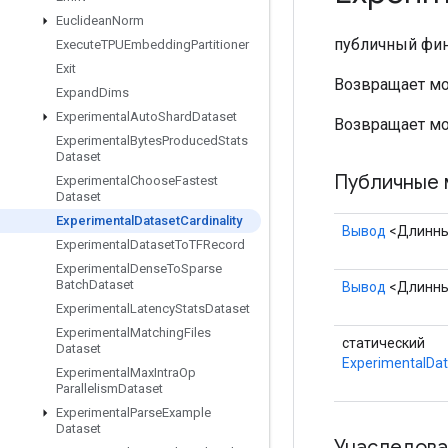
Euclidean
Norm
публичный фи
Execute
TPUEmbedding
Partitioner
Exit
Возвращает мощ
Expand
Dims
Experimental
Auto
Shard
Dataset
Возвращает мощ
Experimental
Bytes
Produced
Stats
Dataset
Публичные 
Experimental
Choose
Fastest
Dataset
Experimental
Dataset
Cardinality
Вывод
<Длинн
Experimental
Dataset
To
TFRecord
Experimental
Dense
To
Sparse
Batch
Dataset
Вывод
<Длинн
Experimental
Latency
Stats
Dataset
Experimental
Matching
Files
статический
Dataset
ExperimentalDat
Experimental
Max
Intra
Op
Parallelism
Dataset
Experimental
Parse
Example
Dataset
Унаследова