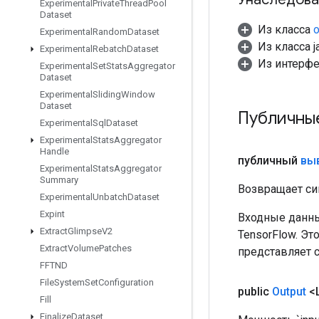
Experimental
Private
Thread
Pool
Dataset
Из класса
o
Experimental
Random
Dataset
Из класса ja
Experimental
Rebatch
Dataset
Из интерф
Experimental
Set
Stats
Aggregator
Dataset
Experimental
Sliding
Window
Dataset
Публичны
Experimental
Sql
Dataset
Experimental
Stats
Aggregator
Handle
публичный
вы
Experimental
Stats
Aggregator
Summary
Возвращает си
Experimental
Unbatch
Dataset
Expint
Входные данны
Extract
Glimpse
V2
TensorFlow. Эт
Extract
Volume
Patches
представляет 
FFTND
File
System
Set
Configuration
public
Output
<
Fill
Finalize
Dataset