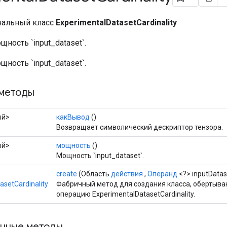
нальный класс
ExperimentalDatasetCardinality
ность `input_dataset`.
ность `input_dataset`.
методы
ый>
какВывод
()
Возвращает символический дескриптор тензора.
ый>
мощность
()
Мощность `input_dataset`.
create
(Область
действия
,
Операнд
<?> inputDatas
asetCardinality
Фабричный метод для создания класса, обертыв
операцию ExperimentalDatasetCardinality.
нные методы