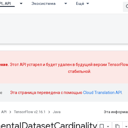
I, API
Экосистема
Ещё
ние.
Этот API устарел и будет удален в будущей версии TensorFlow
стабильной.
Эта страница переведена с помощью
Cloud Translation API
.
, API
TensorFlow v2.16.1
Java
Эта информац
ental
Dataset
Cardinality