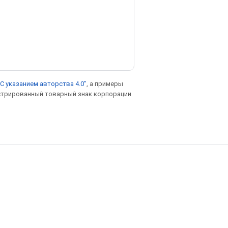
С указанием авторства 4.0"
, а примеры
гистрированный товарный знак корпорации