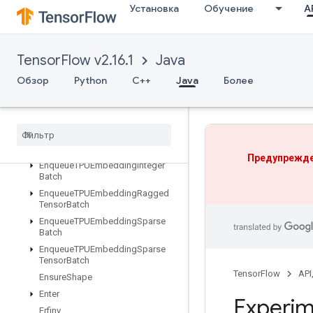
EditDistance
Установка
Обучение
AP
Eig
Einsum
Empty
TensorFlow v2.16.1
Java
EmptyTensorList
Обзор
Python
C++
Java
Более
EmptyTensorMap
Encode
Proto
Enqueue
TPUEmbedding
Arbitrary
Tensor
Batch
Enqueue
TPUEmbedding
Batch
Предупрежде
Enqueue
TPUEmbedding
Integer
Batch
Enqueue
TPUEmbedding
Ragged
Tensor
Batch
Enqueue
TPUEmbedding
Sparse
Batch
Enqueue
TPUEmbedding
Sparse
Tensor
Batch
TensorFlow
API
Ensure
Shape
Enter
Experim
Erfinv