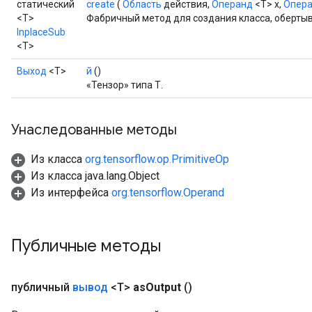
статический
create
(
Область
действия,
Операнд
<T> x,
Опер
<T>
Фабричный метод для создания класса, оберты
InplaceSub
rs
<T>
mParameters
Выход
<Т>
й
()
rs
«Тензор» типа Т.
Parameters
rParameters
Унаследованные методы
Parameters
ters
Из класса
org.tensorflow.op.PrimitiveOp
arameters
Из класса java.lang.Object
meters
Из интерфейса
org.tensorflow.Operand
rs
tDescentParameters
Публичные методы
публичный
вывод
<T>
as
Output
()