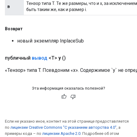
Тензор типа T. Те же размеры, что и x, за исключени
в
быть таким же, как и размер i.
Возврат
новый экземпляр InplaceSub
публичный
вывод
<T>
y
()
«Тензор» типа T. Псевдоним «x». Содержимое `y` не опред
Эта информация оказалась полезной?
Если не указано иное, контент на этой странице предоставляется
по
лицензии Creative Commons "С указанием авторства 4.0"
, а
примеры кода – по
лицензии Apache 2.0
. Подробнее об этом