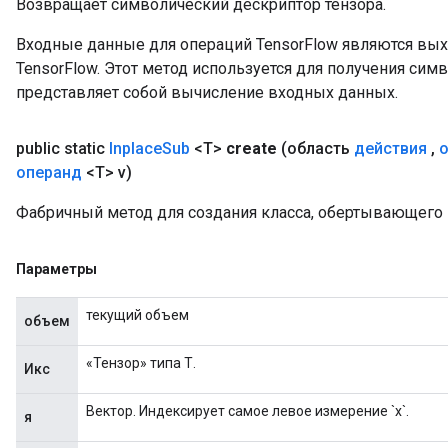
Возвращает символический дескриптор тензора.
Входные данные для операций TensorFlow являются вы
TensorFlow. Этот метод используется для получения сим
представляет собой вычисление входных данных.
public static
Inplace
Sub
<T>
create
(область
действия
,
операнд
<T> v)
Фабричный метод для создания класса, обертывающего 
Параметры
текущий объем
объем
«Тензор» типа Т.
Икс
Вектор. Индексирует самое левое измерение `x`.
я