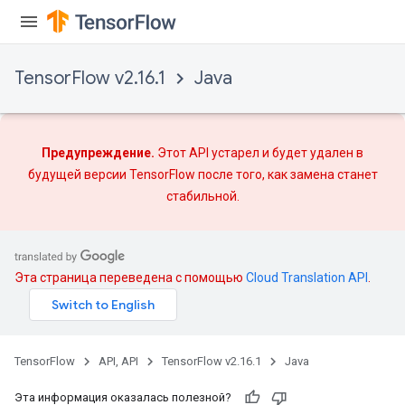
TensorFlow v2.16.1
Java
Предупреждение.
Этот API устарел и будет удален в
будущей версии TensorFlow после того, как
замена
станет
стабильной.
Эта страница переведена с помощью
Cloud Translation API
.
TensorFlow
API, API
TensorFlow v2.16.1
Java
Эта информация оказалась полезной?