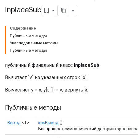
Inplace
Sub
Содержание
Публичные методы
Унаследованные методы
Публичные методы
публичный финальный класс
InplaceSub
Вычитает `v` из указанных строк `x`.
Вычисляет y = x; y[i, :] -= v; вернуть й.
Публичные методы
Выход
<Т>
какВывод
()
Возвращает символический дескриптор тензора