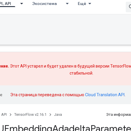
I, API
Экосистема
Ещё
ние.
Этот API устарел и будет удален в будущей версии TensorFlow
стабильной.
Эта страница переведена с помощью
Cloud Translation API
.
, API
TensorFlow v2.16.1
Java
Эта информац
UEmbedding
Adadelta
Paramete