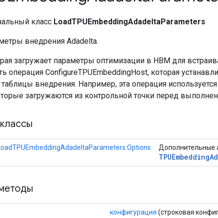
нальный класс
LoadTPUEmbeddingAdadeltaParameters
метры внедрения Adadelta.
орая загружает параметры оптимизации в HBM для встраив
ь операция ConfigureTPUEmbeddingHost, которая устанавл
таблицы внедрения. Например, эта операция используется
оторые загружаются из контрольной точки перед выполнен
классы
LoadTPUEmbeddingAdadeltaParameters.Options
Дополнительные 
TPUEmbedding
Ad
методы
конфигурация
(строковая конфи