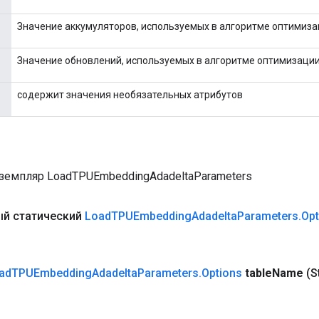
Значение аккумуляторов, используемых в алгоритме оптимизац
Значение обновлений, используемых в алгоритме оптимизации
содержит значения необязательных атрибутов
земпляр LoadTPUEmbeddingAdadeltaParameters
й статический
Load
TPUEmbedding
Adadelta
Parameters
.
Opt
ad
TPUEmbedding
Adadelta
Parameters
.
Options
table
Name
(S