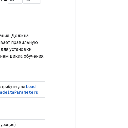
ания. Должна
ивает правильную
 для установки
ием цикла обучения.
Load
атрибуты для
adelta
Parameters
гурация)