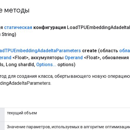
е методы
ая
статическая
конфигурация
Load
TPUEmbedding
Adadelta
String)
ad
TPUEmbedding
Adadelta
Parameters
create
(область
обла
erand
<Float>
,
аккумуляторы
Operand
<Float>
,
обновления
ds
,
Long shard
Id
,
Options
.
.
.
options)
од для создания класса, обертывающего новую операцию
ingAdadeltaParameters.
текущий объем
Значение параметров, используемых в алгоритме оптимизации