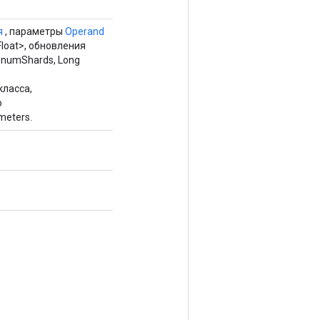
я
, параметры
Operand
loat>, обновления
 numShards, Long
класса,
ю
eters.