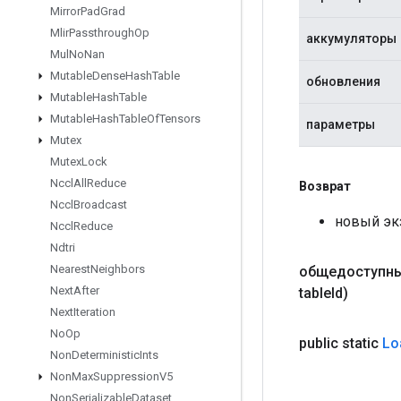
Mirror
Pad
Grad
Mlir
Passthrough
Op
аккумуляторы
Mul
No
Nan
Mutable
Dense
Hash
Table
обновления
Mutable
Hash
Table
Mutable
Hash
Table
Of
Tensors
параметры
Mutex
Mutex
Lock
Nccl
All
Reduce
Возврат
Nccl
Broadcast
новый эк
Nccl
Reduce
Ndtri
Nearest
Neighbors
общедоступны
Next
After
table
Id)
Next
Iteration
No
Op
public static
Lo
Non
Deterministic
Ints
Non
Max
Suppression
V5
Non
Serializable
Dataset