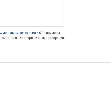
С указанием авторства 4.0"
, а примеры
гистрированный товарный знак корпорации
а