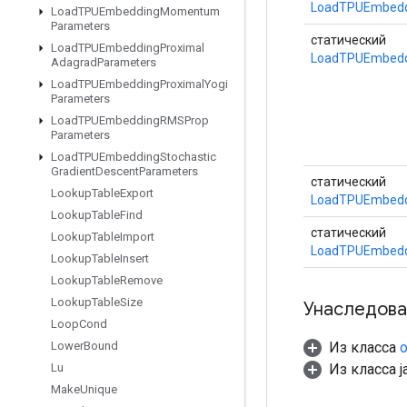
LoadTPUEmbeddi
Load
TPUEmbedding
Momentum
Parameters
статический
Load
TPUEmbedding
Proximal
LoadTPUEmbedd
Adagrad
Parameters
Load
TPUEmbedding
Proximal
Yogi
Parameters
Load
TPUEmbedding
RMSProp
Parameters
Load
TPUEmbedding
Stochastic
Gradient
Descent
Parameters
статический
Lookup
Table
Export
LoadTPUEmbeddi
Lookup
Table
Find
статический
Lookup
Table
Import
LoadTPUEmbeddi
Lookup
Table
Insert
Lookup
Table
Remove
Lookup
Table
Size
Унаследова
Loop
Cond
Из класса
o
Lower
Bound
Из класса ja
Lu
Make
Unique