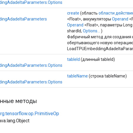
ngAdadeltaParameters.Options
create
(область
области действи
ingAdadeltaParameters
<Float>, аккумуляторы
Operand
<F
Operand
<Float>, параметры Long
shardId,
Options...
)
Фабричный метод для создания 
обертывающего новую операци
LoadTPUEmbeddingAdadeltaParam
tableId
(длинный tableId)
ngAdadeltaParameters.Options
tableName
(строка tableName)
ngAdadeltaParameters.Options
нные методы
rg.tensorflow.op.PrimitiveOp
va.lang.Object