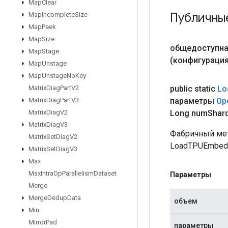
Map
Clear
Публичны
Map
Incomplete
Size
Map
Peek
Map
Size
общедоступн
Map
Stage
(конфигурация 
Map
Unstage
Map
Unstage
No
Key
public static
Lo
Matrix
Diag
Part
V2
параметры
Op
Matrix
Diag
Part
V3
Long num
Shar
Matrix
Diag
V2
Matrix
Diag
V3
Фабричный мет
Matrix
Set
Diag
V2
LoadTPUEmbedd
Matrix
Set
Diag
V3
Max
Max
Intra
Op
Parallelism
Dataset
Параметры
Merge
Merge
Dedup
Data
объем
Min
Mirror
Pad
параметры