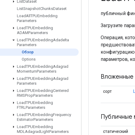
List
Dataset
List
Snapshot
Chunks
Dataset
публичный фи
Load
All
TPUEmbedding
Parameters
Загрузите пара
Load
TPUEmbedding
ADAMParameters
Операция, кот
Load
TPUEmbedding
Adadelta
предшествоват
Parameters
конфигурацию 
Обзор
параметров, к
Options
Load
TPUEmbedding
Adagrad
Momentum
Parameters
Вложенные 
Load
TPUEmbedding
Adagrad
Parameters
Load
TPUEmbedding
Centered
сорт
RMSProp
Parameters
Load
TPUEmbedding
FTRLParameters
Load
TPUEmbedding
Frequency
Публичные 
Estimator
Parameters
Load
TPUEmbedding
статический
MDLAdagrad
Light
Parameters