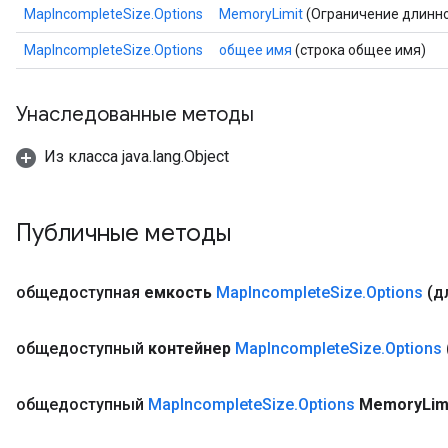
MapIncompleteSize.Options
MemoryLimit
(Ограничение длинно
MapIncompleteSize.Options
общее имя
(строка общее имя)
Унаследованные методы
Из класса java.lang.Object
Публичные методы
общедоступная
емкость
Map
Incomplete
Size
.
Options
(д
общедоступный
контейнер
Map
Incomplete
Size
.
Options
общедоступный
Map
Incomplete
Size
.
Options
Memory
Lim