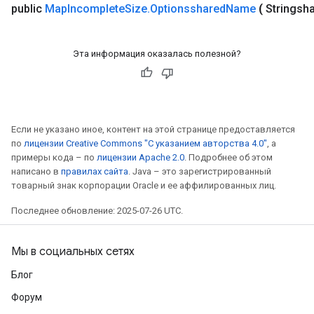
public
Map
Incomplete
Size
.
Optionsshared
Name
(
Stringsh
Эта информация оказалась полезной?
Если не указано иное, контент на этой странице предоставляется
по
лицензии Creative Commons "С указанием авторства 4.0"
, а
примеры кода – по
лицензии Apache 2.0
. Подробнее об этом
написано в
правилах сайта
. Java – это зарегистрированный
товарный знак корпорации Oracle и ее аффилированных лиц.
Последнее обновление: 2025-07-26 UTC.
Мы в социальных сетях
Блог
Форум