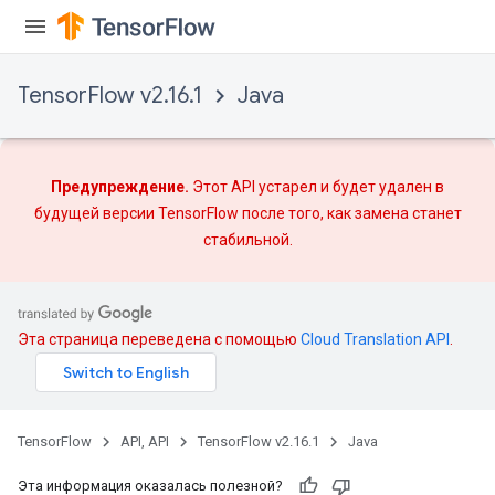
ters
arameters
meters
TensorFlow v2.16.1
Java
rs
tDescentParameters
Предупреждение.
Этот API устарел и будет удален в
будущей версии TensorFlow после того, как
замена
станет
стабильной.
Эта страница переведена с помощью
Cloud Translation API
.
TensorFlow
API, API
TensorFlow v2.16.1
Java
Эта информация оказалась полезной?