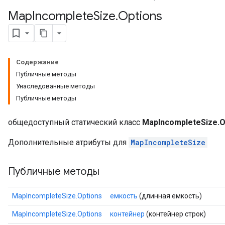
Map
Incomplete
Size
.
Options
Содержание
Публичные методы
Унаследованные методы
Публичные методы
общедоступный статический класс
MapIncompleteSize.O
Дополнительные атрибуты для
MapIncompleteSize
Публичные методы
MapIncompleteSize.Options
емкость
(длинная емкость)
MapIncompleteSize.Options
контейнер
(контейнер строк)