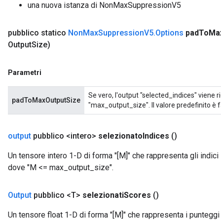
una nuova istanza di NonMaxSuppressionV5
pubblico statico
Non
Max
Suppression
V5
.
Options
pad
To
Ma
Output
Size)
Parametri
Se vero, l'output "selected_indices" viene 
padToMaxOutputSize
"max_output_size". Il valore predefinito è f
output
pubblico <intero>
selezionato
Indices
()
Un tensore intero 1-D di forma "[M]" che rappresenta gli indici
dove "M <= max_output_size".
Output
pubblico <T>
selezionati
Scores
()
Un tensore float 1-D di forma "[M]" che rappresenta i punteggi