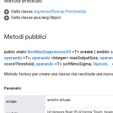
Metodi ereditati
ize
Dalla classe
org.tensorflow.op.PrimitiveOp
Dalla classe java.lang.Object
Metodi pubblici
public static
Non
Max
Suppression
V5
<T>
create
( ambito
a
operando
<T>
,
operando
<Integer> max
Output
Size
,
opera
score
Threshold
,
operando
<T> soft
Nms
Sigma
,
Opzioni
.
.
.
Metodo factory per creare una classe che racchiude una nu
Parametri
ambito attuale
scopo
Un tensore float 2D di forma "[num_boxes,