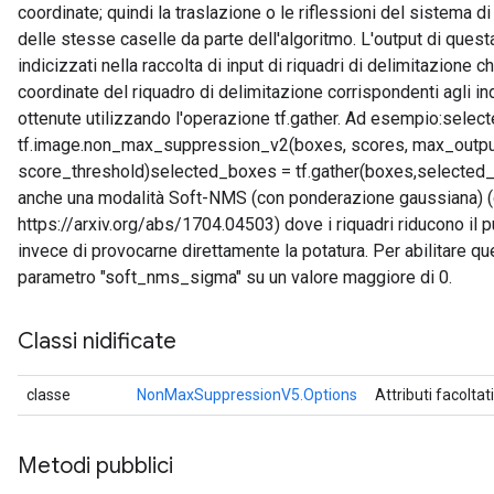
coordinate; quindi la traslazione o le riflessioni del sistema 
delle stesse caselle da parte dell'algoritmo. L'output di quest
indicizzati nella raccolta di input di riquadri di delimitazione 
coordinate del riquadro di delimitazione corrispondenti agli i
ottenute utilizzando l'operazione tf.gather. Ad esempio:selec
tf.image.non_max_suppression_v2(boxes, scores, max_output
score_threshold)selected_boxes = tf.gather(boxes,selected_
anche una modalità Soft-NMS (con ponderazione gaussiana) (cf
https://arxiv.org/abs/1704.04503) dove i riquadri riducono il p
invece di provocarne direttamente la potatura. Per abilitare q
parametro "soft_nms_sigma" su un valore maggiore di 0.
Classi nidificate
classe
NonMaxSuppressionV5.Options
Attributi facoltat
Metodi pubblici