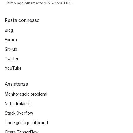
Ultimo aggiornamento 2025-07-26 UTC.
rs
eters
Resta connesso
ntumParameters
Blog
ters
Forum
ropParameters
s
GitHub
atorParameters
Twitter
ghtParameters
YouTube
meters
adParameters
rameters
Assistenza
eters
Monitoraggio problemi
ientDescentParameters
Note di rilascio
Stack Overflow
Linee guida per il brand
Citare TensorFlow