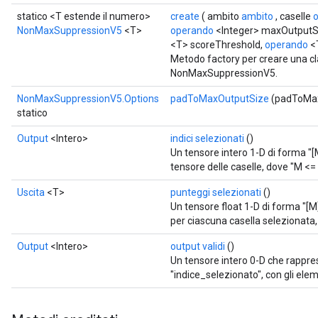
statico <T estende il numero>
create
( ambito
ambito
, caselle
ize
NonMaxSuppressionV5
<T>
operando
<Integer> maxOutputS
<T> scoreThreshold,
operando
<
Metodo factory per creare una c
NonMaxSuppressionV5.
NonMaxSuppressionV5.Options
padToMaxOutputSize
(padToMax
statico
Requantize
ize
Output
<Intero>
indici selezionati
()
AndReluAndRequantize
Un tensore intero 1-D di forma "[M
u
tensore delle caselle, dove "M <
uAndRequantize
Uscita
<T>
punteggi selezionati
()
Un tensore float 1-D di forma "[M
per ciascuna casella selezionata
AndRelu
Output
<Intero>
output validi
()
AndReluAndRequantize
Un tensore intero 0-D che rappres
"indice_selezionato", con gli elem
ize
Requantize