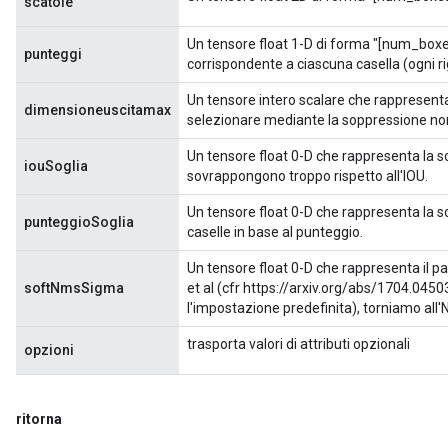
scatole
Un tensore float 1-D di forma "[num_boxe
punteggi
corrispondente a ciascuna casella (ogni rig
Un tensore intero scalare che rappresent
dimensioneuscitamax
selezionare mediante la soppressione n
Un tensore float 0-D che rappresenta la so
iouSoglia
sovrappongono troppo rispetto all'IOU.
Un tensore float 0-D che rappresenta la s
punteggioSoglia
caselle in base al punteggio.
Un tensore float 0-D che rappresenta il 
softNmsSigma
et al (cfr https://arxiv.org/abs/1704.04
l'impostazione predefinita), torniamo all
trasporta valori di attributi opzionali
opzioni
ritorna