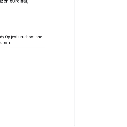
dzenie
Ordinal)
gdy Op jest uruchomione
sorem.