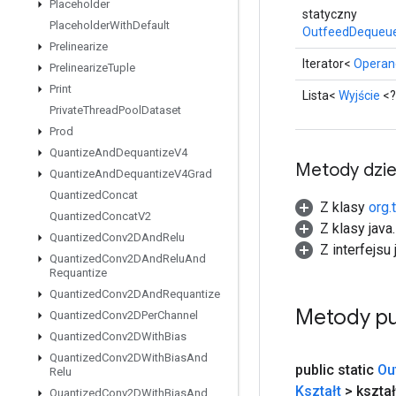
Placeholder
statyczny
Placeholder
With
Default
OutfeedDequeue
Prelinearize
Iterator<
Operan
Prelinearize
Tuple
Print
Lista<
Wyjście
<?
Private
Thread
Pool
Dataset
Prod
Quantize
And
Dequantize
V4
Metody dzi
Quantize
And
Dequantize
V4Grad
Quantized
Concat
Z klasy
org.
Quantized
Concat
V2
Z klasy java
Quantized
Conv2DAnd
Relu
Z interfejsu 
Quantized
Conv2DAnd
Relu
And
Requantize
Quantized
Conv2DAnd
Requantize
Metody pu
Quantized
Conv2DPer
Channel
Quantized
Conv2DWith
Bias
Quantized
Conv2DWith
Bias
And
public static
Ou
Relu
Kształt
> kształ
Quantized
Conv2DWith
Bias
And