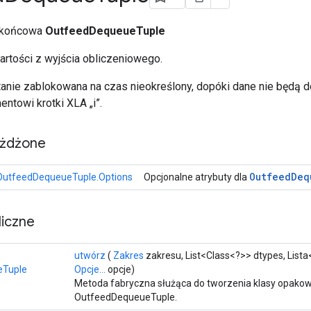
a końcowa
OutfeedDequeueTuple
artości z wyjścia obliczeniowego.
tanie zablokowana na czas nieokreślony, dopóki dane nie będą do
ntowi krotki XLA „i”.
eżdżone
Outfeed
Deq
OutfeedDequeueTuple.Options
Opcjonalne atrybuty dla
iczne
utwórz
(
Zakres
zakresu, List<Class<?>> dtypes, List
eTuple
Opcje...
opcje)
Metoda fabryczna służąca do tworzenia klasy opakow
OutfeedDequeueTuple.