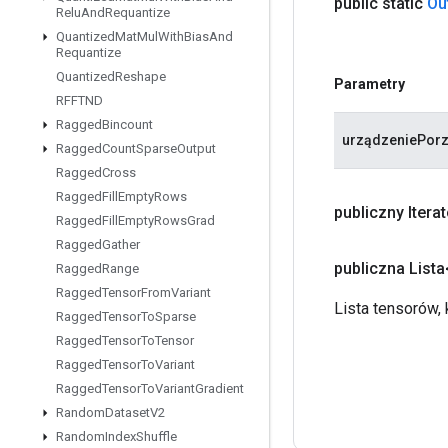
public static
Ou
Relu
And
Requantize
Quantized
Mat
Mul
With
Bias
And
Requantize
Quantized
Reshape
Parametry
RFFTND
Ragged
Bincount
urządzeniePor
Ragged
Count
Sparse
Output
Ragged
Cross
Ragged
Fill
Empty
Rows
publiczny Itera
Ragged
Fill
Empty
Rows
Grad
Ragged
Gather
publiczna List
Ragged
Range
Ragged
Tensor
From
Variant
Lista tensorów,
Ragged
Tensor
To
Sparse
Ragged
Tensor
To
Tensor
Ragged
Tensor
To
Variant
Ragged
Tensor
To
Variant
Gradient
Random
Dataset
V2
Random
Index
Shuffle