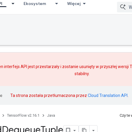
PI
Ekosystem
Więcej
n interfejs API jest przestarzały i zostanie usunięty w przyszłej wersji
stabilny.
Ta strona została przetłumaczona przez
Cloud Translation API
.
TensorFlow v2.16.1
Java
Czy te
d
Dequeue
Tuple