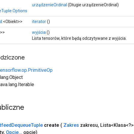
urządzenieOrdinal
(Długie urządzenieOrdinal)
Tuple.Options
d
<Obiekt>>
iterator
()
>>
wyjścia
()
Lista tensorów, które będą odczytywane z wyjścia.
edziczone
tensorflow.op.PrimitiveOp
.lang.Object
java.lang.Iterable
bliczne
tfeed
Dequeue
Tuple
create
(
Zakres
zakresu
,
Lista<Klasa<?>
ty
,
Opcje
.
.
.
opcje)