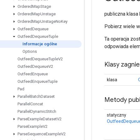
Ordered
Map
Stage
publiczna klas
Ordered
Map
Unstage
Ordered
Map
Unstage
No
Key
Pobierz wiele w
Outfeed
Dequeue
Outfeed
Dequeue
Tuple
Ta operacja zos
Informacje ogólne
odpowiada eleme
Options
Outfeed
Dequeue
Tuple
V2
Klasy zagni
Outfeed
Dequeue
V2
Outfeed
Enqueue
klasa
Outfeed
Enqueue
Tuple
Pad
Parallel
Batch
Dataset
Metody publ
Parallel
Concat
Parallel
Dynamic
Stitch
statyczny
Parse
Example
Dataset
V2
OutfeedDequeu
Parse
Example
V2
Parse
Sequence
Example
V2