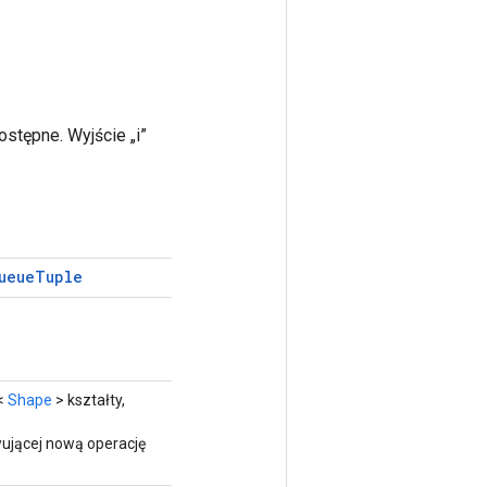
stępne. Wyjście „i”
ueue
Tuple
a<
Shape
> kształty,
ującej nową operację