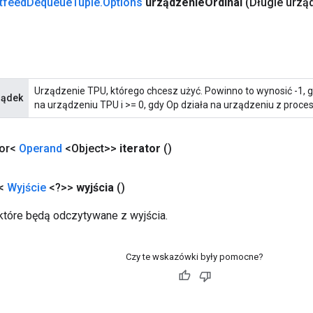
tfeed
Dequeue
Tuple
.
Options
urządzenie
Ordinal
(Długie urzą
Urządzenie TPU, którego chcesz użyć. Powinno to wynosić -1, 
ządek
na urządzeniu TPU i >= 0, gdy Op działa na urządzeniu z proce
tor<
Operand
<Object>>
iterator
()
a<
Wyjście
<?>>
wyjścia
()
 które będą odczytywane z wyjścia.
Czy te wskazówki były pomocne?