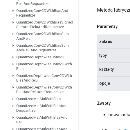
Relu
And
Requantize
Metoda fabryczn
Quantized
Conv2DWith
Bias
And
Requantize
Quantized
Conv2DWith
Bias
Signed
Parametry
Sum
And
Relu
And
Requantize
Quantized
Conv2DWith
Bias
Sum
And
Relu
zakres
Quantized
Conv2DWith
Bias
Sum
And
Relu
And
Requantize
typy
Quantized
Depthwise
Conv2D
Quantized
Depthwise
Conv2DWith
Bias
kształty
Quantized
Depthwise
Conv2DWith
Bias
And
Relu
opcje
Quantized
Depthwise
Conv2DWith
Bias
And
Relu
And
Requantize
Quantized
Mat
Mul
With
Bias
Zwroty
Quantized
Mat
Mul
With
Bias
And
Dequantize
nowa inst
Quantized
Mat
Mul
With
Bias
And
Relu
Quantized
Mat
Mul
With
Bias
And