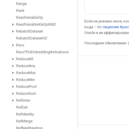
Range
Rank
Read
Variable
Op
Если не указано иное, к
Read
Variable
Xla
Split
ND
кода – по
лицензии Apac
Rebatch
Dataset
Oracle и ее аффилирован
Rebatch
Dataset
V2
Последнее обновление: 2
Recv
Recv
TPUEmbedding
Activations
Reduce
All
Reduce
Any
Мы в социальных сетях
Reduce
Max
Блог
Reduce
Min
Форум
Reduce
Prod
Reduce
Sum
GitHub
Ref
Enter
Twitter
Ref
Exit
YouTube
Ref
Identity
Ref
Merge
Ref
Next
Iteration