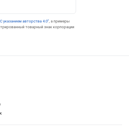
С указанием авторства 4.0"
, а примеры
гистрированный товарный знак корпорации
а
к