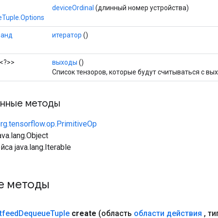
deviceOrdinal
(длинный номер устройства)
Tuple.Options
ранд
итератор
()
<?>>
выходы
()
Список тензоров, которые будут считываться с вых
нные методы
rg.tensorflow.op.PrimitiveOp
va.lang.Object
са java.lang.Iterable
е методы
tfeed
Dequeue
Tuple
create
(область
области действия
,
ти