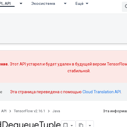
I, API
Экосистема
Ещё
ние.
Этот API устарел и будет удален в будущей версии TensorFlow
стабильной.
Эта страница переведена с помощью
Cloud Translation API
.
, API
TensorFlow v2.16.1
Java
Эта информац
d
Dequeue
Tuple