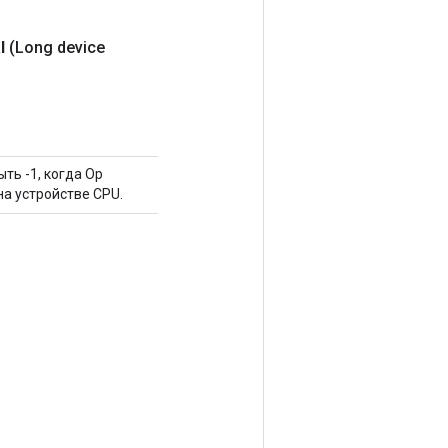
l
(Long device
ть -1, когда Op
на устройстве CPU.