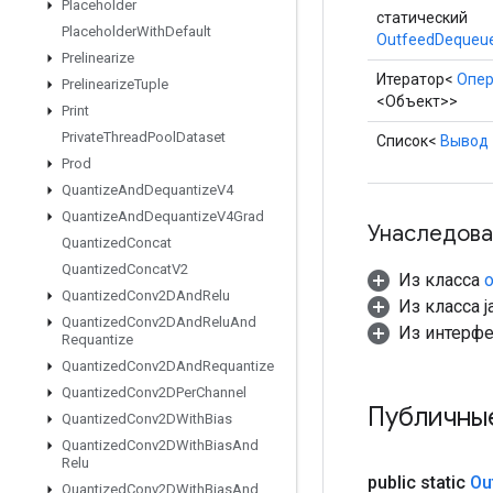
Placeholder
статический
Placeholder
With
Default
OutfeedDequeue
Prelinearize
Итератор<
Опе
Prelinearize
Tuple
<Объект>>
Print
Private
Thread
Pool
Dataset
Список<
Вывод
Prod
Quantize
And
Dequantize
V4
Quantize
And
Dequantize
V4Grad
Унаследова
Quantized
Concat
Quantized
Concat
V2
Из класса
o
Quantized
Conv2DAnd
Relu
Из класса ja
Quantized
Conv2DAnd
Relu
And
Из интерфей
Requantize
Quantized
Conv2DAnd
Requantize
Quantized
Conv2DPer
Channel
Публичны
Quantized
Conv2DWith
Bias
Quantized
Conv2DWith
Bias
And
Relu
public static
Ou
Quantized
Conv2DWith
Bias
And