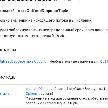
нальный класс
OutfeedDequeueTuple
олько значений из исходящего потока вычислений.
будет заблокирована на неопределенный срок, пока данные
ветствует элементу кортежа XLA «i».
классы
Out
OutfeedDequeueTuple.Options
Необязательные атрибуты для
методы
create
(
Область
области, List<Class<?>> dtypes, Lis
eTuple
Options...
options)
Фабричный метод для создания класса, обертыва
операцию OutfeedDequeueTuple.