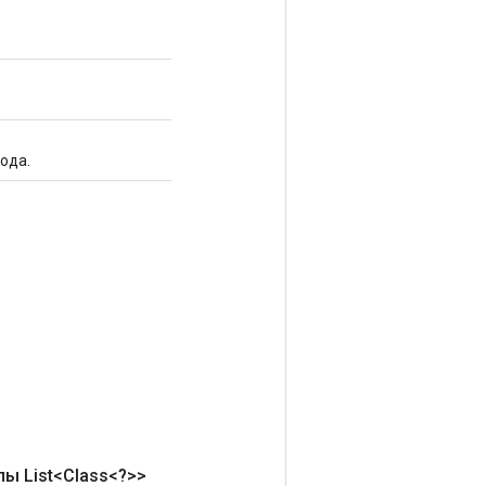
ода.
пы List<Class<?>>