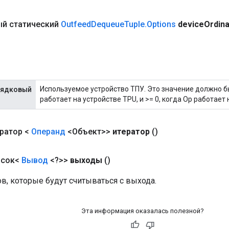
й статический
Outfeed
Dequeue
Tuple
.
Options
device
Ordina
Используемое устройство ТПУ. Это значение должно бы
рядковый
работает на устройстве TPU, и >= 0, когда Op работает 
ратор <
Операнд
<Объект>>
итератор
()
исок<
Вывод
<?>>
выходы
()
в, которые будут считываться с выхода.
Эта информация оказалась полезной?