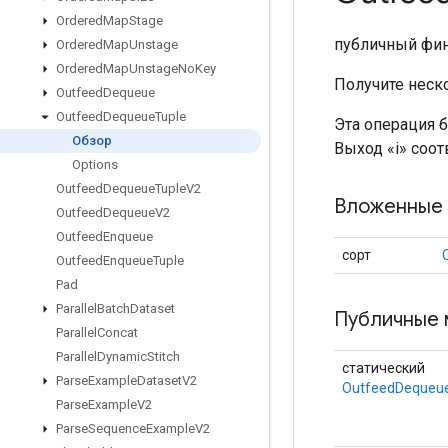
Ordered
Map
Stage
публичный фи
Ordered
Map
Unstage
Ordered
Map
Unstage
No
Key
Получите неск
Outfeed
Dequeue
Outfeed
Dequeue
Tuple
Эта операция 
Обзор
Выход «i» соот
Options
Outfeed
Dequeue
Tuple
V2
Вложенные 
Outfeed
Dequeue
V2
Outfeed
Enqueue
сорт
Outfeed
Enqueue
Tuple
Pad
Parallel
Batch
Dataset
Публичные 
Parallel
Concat
Parallel
Dynamic
Stitch
статический
Parse
Example
Dataset
V2
OutfeedDequeu
Parse
Example
V2
Parse
Sequence
Example
V2