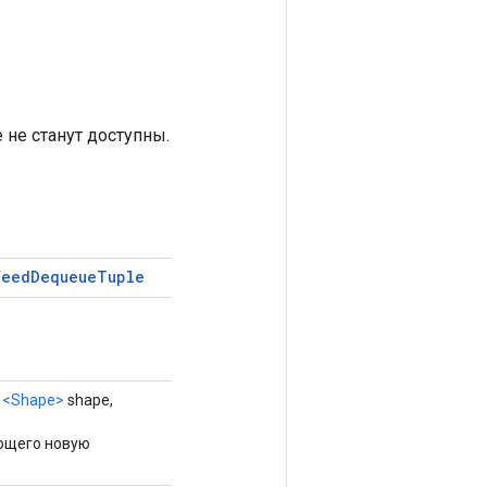
 не станут доступны.
feed
Dequeue
Tuple
t
<Shape>
shape,
ющего новую