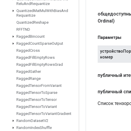
Relu
And
Requantize
Quantized
Mat
Mul
With
Bias
And
общедоступны
Requantize
Ordinal)
Quantized
Reshape
RFFTND
Ragged
Bincount
Параметры
Ragged
Count
Sparse
Output
Ragged
Cross
устройствоПо
номер
Ragged
Fill
Empty
Rows
Ragged
Fill
Empty
Rows
Grad
Ragged
Gather
публичный ите
Ragged
Range
Ragged
Tensor
From
Variant
публичный сп
Ragged
Tensor
To
Sparse
Ragged
Tensor
To
Tensor
Список тензоро
Ragged
Tensor
To
Variant
Ragged
Tensor
To
Variant
Gradient
Random
Dataset
V2
Random
Index
Shuffle