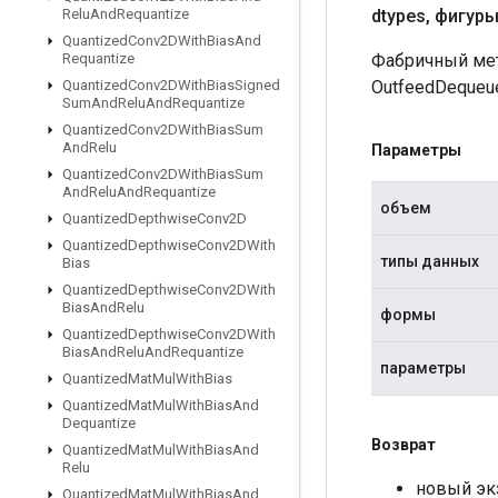
dtypes
,
фигуры
Relu
And
Requantize
Quantized
Conv2DWith
Bias
And
Фабричный мет
Requantize
OutfeedDequeue
Quantized
Conv2DWith
Bias
Signed
Sum
And
Relu
And
Requantize
Quantized
Conv2DWith
Bias
Sum
And
Relu
Параметры
Quantized
Conv2DWith
Bias
Sum
And
Relu
And
Requantize
объем
Quantized
Depthwise
Conv2D
Quantized
Depthwise
Conv2DWith
типы данных
Bias
Quantized
Depthwise
Conv2DWith
Bias
And
Relu
формы
Quantized
Depthwise
Conv2DWith
Bias
And
Relu
And
Requantize
параметры
Quantized
Mat
Mul
With
Bias
Quantized
Mat
Mul
With
Bias
And
Dequantize
Возврат
Quantized
Mat
Mul
With
Bias
And
Relu
новый эк
Quantized
Mat
Mul
With
Bias
And