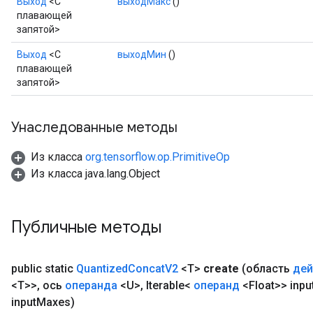
Выход
<С
выходМакс
()
Requantize
плавающей
ize
запятой>
Выход
<С
выходМин
()
плавающей
запятой>
Унаследованные методы
Из класса
org.tensorflow.op.PrimitiveOp
Из класса java.lang.Object
Публичные методы
public static
Quantized
Concat
V2
<T>
create
(область
дей
<T>>
,
ось
операнда
<U>
,
Iterable<
операнд
<Float>> inpu
input
Maxes)