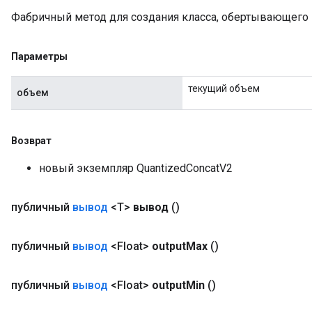
Фабричный метод для создания класса, обертывающего 
Параметры
текущий объем
объем
Возврат
новый экземпляр QuantizedConcatV2
публичный
вывод
<T>
вывод
()
публичный
вывод
<Float>
output
Max
()
публичный
вывод
<Float>
output
Min
()