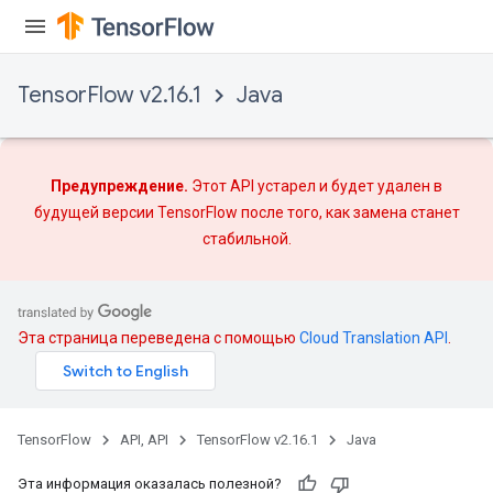
TensorFlow v2.16.1
Java
Предупреждение.
Этот API устарел и будет удален в
будущей версии TensorFlow после того, как
замена
станет
стабильной.
Эта страница переведена с помощью
Cloud Translation API
.
TensorFlow
API, API
TensorFlow v2.16.1
Java
Эта информация оказалась полезной?