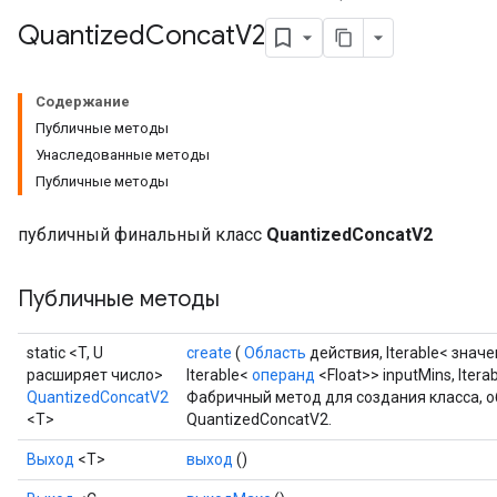
Quantized
Concat
V2
ize
Содержание
Публичные методы
Унаследованные методы
Публичные методы
Requantize
ize
публичный финальный класс
QuantizedConcatV2
AndReluAndRequantize
u
uAndRequantize
Публичные методы
static <T, U
create
(
Область
действия, Iterable< знач
AndRelu
расширяет число>
Iterable<
операнд
<Float>> inputMins, Itera
QuantizedConcatV2
Фабричный метод для создания класса,
AndReluAndRequantize
<T>
QuantizedConcatV2.
ize
Выход
<Т>
выход
()