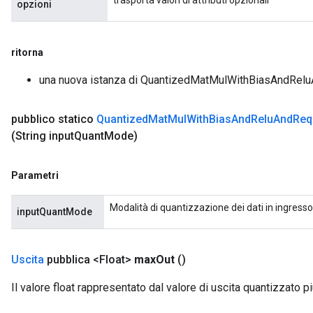
opzioni
ritorna
una nuova istanza di QuantizedMatMulWithBiasAndRel
pubblico statico
Quantized
Mat
Mul
With
Bias
And
Relu
And
Req
(String input
Quant
Mode)
Parametri
Modalità di quantizzazione dei dati in ingress
inputQuantMode
Uscita
pubblica <Float>
max
Out
()
Il valore float rappresentato dal valore di uscita quantizzato pi