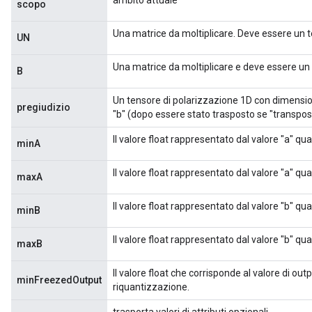
scopo
Una matrice da moltiplicare. Deve essere un t
UN
rs
eters
Una matrice da moltiplicare e deve essere un 
B
ntumParameters
ters
Un tensore di polarizzazione 1D con dimensio
pregiudizio
ropParameters
"b" (dopo essere stato trasposto se "transpos
s
Il valore float rappresentato dal valore "a" qu
minA
atorParameters
ghtParameters
Il valore float rappresentato dal valore "a" qua
maxA
meters
adParameters
Il valore float rappresentato dal valore "b" qu
minB
rameters
eters
Il valore float rappresentato dal valore "b" qua
maxB
ientDescentParameters
Il valore float che corrisponde al valore di ou
minFreezedOutput
riquantizzazione.
trasporta valori di attributi opzionali