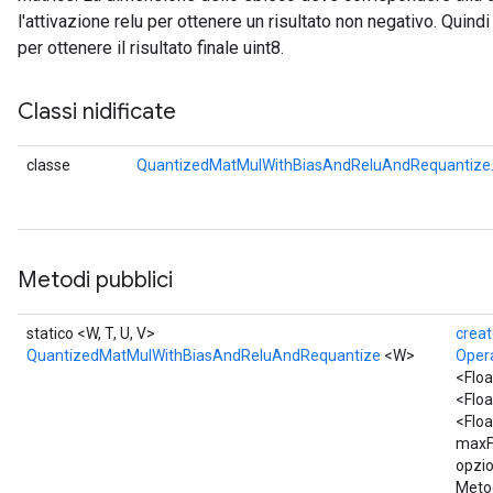
l'attivazione relu per ottenere un risultato non negativo. Quind
per ottenere il risultato finale uint8.
Classi nidificate
classe
QuantizedMatMulWithBiasAndReluAndRequantize.
Metodi pubblici
statico <W, T, U, V>
crea
QuantizedMatMulWithBiasAndReluAndRequantize
<W>
Oper
<Flo
<Flo
<Flo
maxF
opzio
Metod