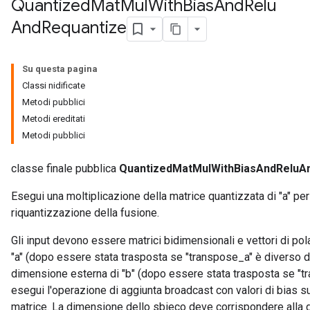
Quantized
Mat
Mul
With
Bias
And
Relu
And
Requantize
ize
Su questa pagina
Classi nidificate
Metodi pubblici
Metodi ereditati
Metodi pubblici
classe finale pubblica
QuantizedMatMulWithBiasAndReluA
Esegui una moltiplicazione della matrice quantizzata di "a" per 
riquantizzazione della fusione.
Gli input devono essere matrici bidimensionali e vettori di pol
"a" (dopo essere stata trasposta se "transpose_a" è diverso d
dimensione esterna di "b" (dopo essere stata trasposta se "t
esegui l'operazione di aggiunta broadcast con valori di bias sul
matrice. La dimensione dello sbieco deve corrispondere alla d