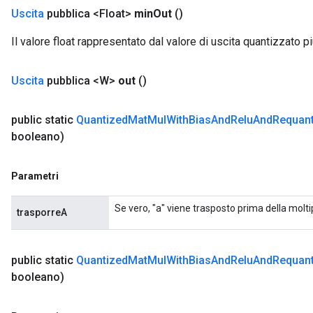
Uscita
pubblica <Float>
min
Out
()
Il valore float rappresentato dal valore di uscita quantizzato p
Uscita
pubblica <W>
out
()
public static
Quantized
Mat
Mul
With
Bias
And
Relu
And
Requant
booleano)
Parametri
Se vero, "a" viene trasposto prima della molti
trasporreA
public static
Quantized
Mat
Mul
With
Bias
And
Relu
And
Requant
booleano)