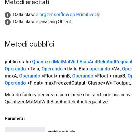
Metodi ereditati
Dalla classe
org.tensorflow.op.PrimitiveOp
Dalla classe java.lang.Object
Metodi pubblici
public static
Quantized
Mat
Mul
With
Bias
And
Relu
And
Requant
Operando
<T> a
,
Operando
<U> b
,
Bias
operando
<V>
,
Ope
max
A
,
Operando
<Float> min
B
,
Operando
<Float > max
B
,
O
Operando
<Float> max
Freezed
Output
,
Classe<W> Toutput
,
Metodo factory per creare una classe che racchiude una nuov
QuantizedMatMulWithBiasAndReluAndRequantize.
Parametri
m
ambito attuale