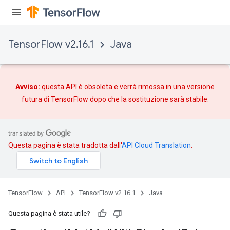
ize
TensorFlow v2.16.1
Java
Requantize
ize
Avviso:
questa API è obsoleta e verrà rimossa in una versione
AndReluAndRequantize
futura di TensorFlow dopo che
la sostituzione
sarà stabile.
u
uAndRequantize
Questa pagina è stata tradotta dall'
API Cloud Translation
.
AndRelu
AndReluAndRequantize
TensorFlow
API
TensorFlow v2.16.1
Java
ize
Questa pagina è stata utile?
Requantize