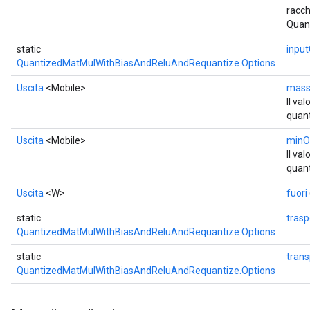
racc
Quan
static
inpu
QuantizedMatMulWithBiasAndReluAndRequantize.Options
Uscita
<Mobile>
mass
Il va
quant
Uscita
<Mobile>
minO
Il va
quant
Uscita
<W>
fuori
static
tras
QuantizedMatMulWithBiasAndReluAndRequantize.Options
static
tran
QuantizedMatMulWithBiasAndReluAndRequantize.Options