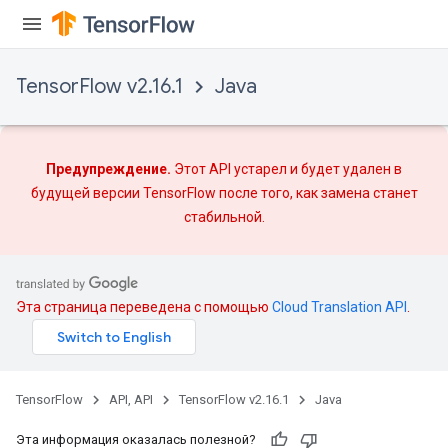
Requantize
ize
AndReluAndRequantize
TensorFlow v2.16.1
Java
u
uAndRequantize
Предупреждение.
Этот API устарел и будет удален в
AndRelu
будущей версии TensorFlow после того, как
замена
станет
AndReluAndRequantize
стабильной.
ize
Requantize
Эта страница переведена с помощью
Cloud Translation API
.
ize
TensorFlow
API, API
TensorFlow v2.16.1
Java
Эта информация оказалась полезной?