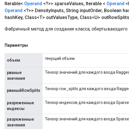
Iterable<
Operand
<?>> sparse
Values
,
Iterable <
Operand
<
Operand
<?>> Density
Inputs
,
String input
Order
,
Boolean ha
hash
Key
,
Class<T> out
Values
Type
,
Class<U> out
Row
Split
Фабричный метод для создания класса, обертывающего
Параметры
текущий объем
объем
Тензор значений для каждого входа Ragged
рваные
значения
Тензор row_splits для каждого входа Ragge
рваныйRowSplits
Тензор индексов для каждого входа Sparse
разреженные
индексы
Тензор значений для каждого входа Sparse
разреженные
значения