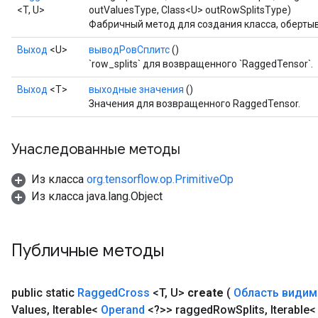
<T, U>
outValuesType, Class<U> outRowSplitsType)
Фабричный метод для создания класса, оберт
Выход
<U>
выводРовСплитс
()
`row_splits` для возвращенного `RaggedTensor`.
Выход
<Т>
выходные значения
()
Значения для возвращенного RaggedTensor.
Унаследованные методы
Из класса
org.tensorflow.op.PrimitiveOp
Из класса java.lang.Object
Публичные методы
public static
Ragged
Cross
<T
,
U>
create
(
Область видим
Values
,
Iterable<
Operand
<?>> ragged
Row
Splits
,
Iterable