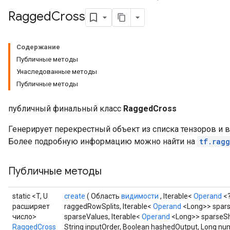
Ragged
Cross
Содержание
Публичные методы
Унаследованные методы
Публичные методы
публичный финальный класс
RaggedCross
Генерирует перекрестный объект из списка тензоров и в
Более подробную информацию можно найти на
tf.ragg
Публичные методы
static <T, U
create
( Область
видимости
, Iterable<
Operand
<?
расширяет
raggedRowSplits, Iterable<
Operand
<Long>> sparse
число>
sparseValues, Iterable<
Operand
<Long>> sparseSh
RaggedCross
String inputOrder, Boolean hashedOutput, Long nu