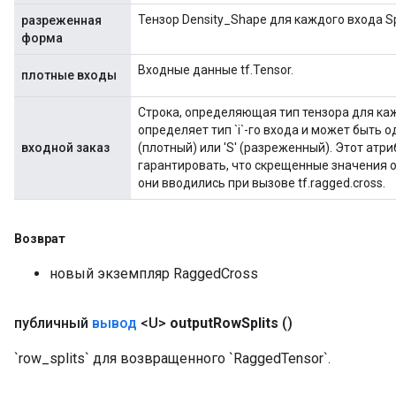
Тензор Density_Shape для каждого входа S
разреженная
форма
Входные данные tf.Tensor.
плотные входы
Строка, определяющая тип тензора для кажд
определяет тип `i`-го входа и может быть од
входной заказ
(плотный) или 'S' (разреженный). Этот атри
гарантировать, что скрещенные значения 
они вводились при вызове tf.ragged.cross.
m
Возврат
новый экземпляр RaggedCross
rs
публичный
вывод
<U>
output
Row
Splits
()
eters
ntumParameters
`row_splits` для возвращенного `RaggedTensor`.
ters
ropParameters