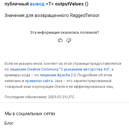
публичный
вывод
<T>
output
Values
​​()
s
atorParameters
Значения для возвращенного RaggedTensor.
ghtParameters
meters
adParameters
Эта информация оказалась полезной?
rameters
eters
ientDescentParameters
Если не указано иное, контент на этой странице предоставляется
по
лицензии Creative Commons "С указанием авторства 4.0"
, а
примеры кода – по
лицензии Apache 2.0
. Подробнее об этом
написано в
правилах сайта
. Java – это зарегистрированный
товарный знак корпорации Oracle и ее аффилированных лиц.
Последнее обновление: 2025-07-25 UTC.
Мы в социальных сетях
Блог