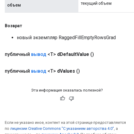
текущий объем
объем
Возврат
новый экземпляр RaggedFillEmptyRowsGrad
публичный
вывод
<T>
d
Default
Value
()
публичный
вывод
<T>
d
Values
​​()
Эта информация оказалась полезной?
Если не указано иное, контент на этой странице предоставляется
по
лицензии Creative Commons "С указанием авторства 4.0"
, а