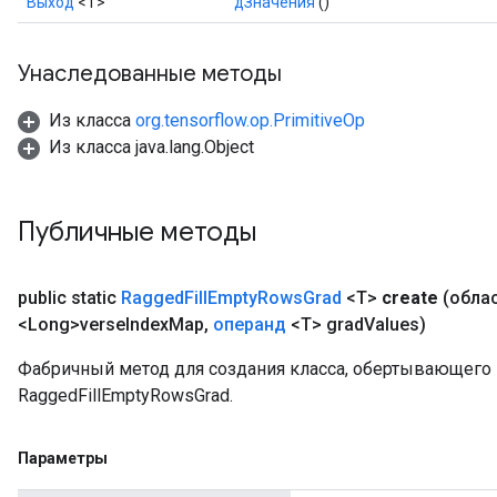
Выход
<Т>
дЗначения
()
Унаследованные методы
Из класса
org.tensorflow.op.PrimitiveOp
Из класса java.lang.Object
Публичные методы
public static
Ragged
Fill
Empty
Rows
Grad
<T>
create
(обла
<Long>verse
Index
Map
,
операнд
<T> grad
Values)
Фабричный метод для создания класса, обертывающег
RaggedFillEmptyRowsGrad.
Параметры