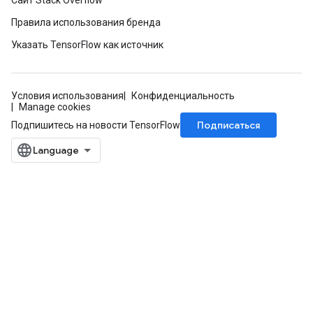
Сайт Stack Overflow
ghtParameters
Правила использования бренда
meters
adParameters
Указать TensorFlow как источник
rameters
eters
ientDescentParameters
Условия использования
Конфиденциальность
Manage cookies
Подписаться
Подпишитесь на новости TensorFlow