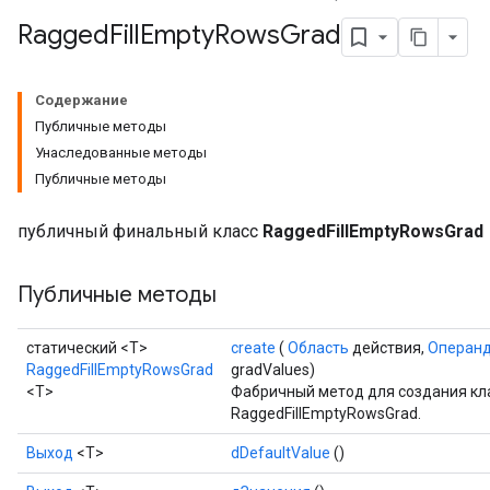
Ragged
Fill
Empty
Rows
Grad
Содержание
Публичные методы
Унаследованные методы
Публичные методы
публичный финальный класс
RaggedFillEmptyRowsGrad
Публичные методы
статический <T>
create
(
Область
действия,
Операн
RaggedFillEmptyRowsGrad
gradValues)
<T>
Фабричный метод для создания кл
RaggedFillEmptyRowsGrad.
Выход
<Т>
dDefaultValue
()