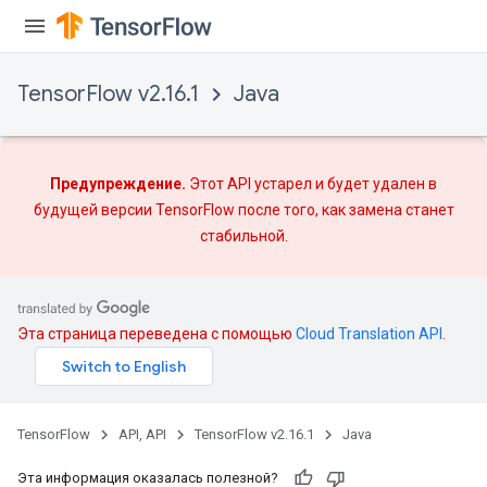
AndReluAndRequantize
u
uAndRequantize
TensorFlow v2.16.1
Java
AndRelu
AndReluAndRequantize
Предупреждение.
Этот API устарел и будет удален в
будущей версии TensorFlow после того, как
замена
станет
ize
стабильной.
Requantize
ize
Эта страница переведена с помощью
Cloud Translation API
.
TensorFlow
API, API
TensorFlow v2.16.1
Java
Эта информация оказалась полезной?