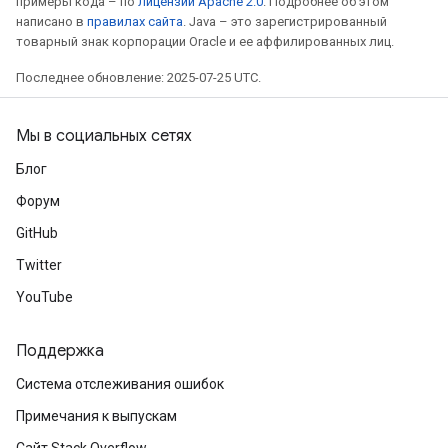
примеры кода – по
лицензии Apache 2.0
. Подробнее об этом
написано в
правилах сайта
. Java – это зарегистрированный
товарный знак корпорации Oracle и ее аффилированных лиц.
Последнее обновление: 2025-07-25 UTC.
Мы в социальных сетях
Блог
Форум
m
GitHub
Twitter
rs
YouTube
eters
ntumParameters
Поддержка
ters
Система отслеживания ошибок
ropParameters
s
Примечания к выпускам
atorParameters